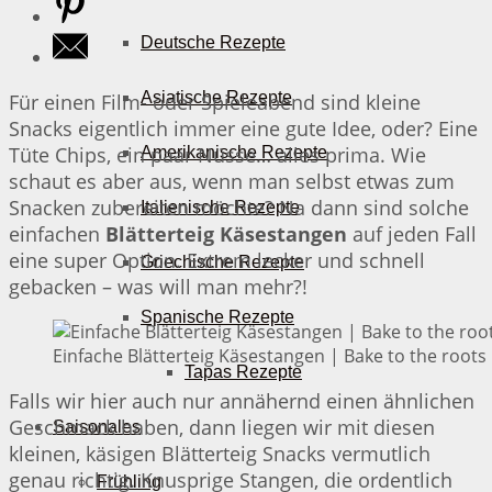
Deutsche Rezepte
Asiatische Rezepte
Für einen Film- oder Spieleabend sind kleine
Snacks eigentlich immer eine gute Idee, oder? Eine
Tüte Chips, ein paar Nüsse… alles prima. Wie
Amerikanische Rezepte
schaut es aber aus, wenn man selbst etwas zum
Snacken zubereiten möchte? Na dann sind solche
Italienische Rezepte
einfachen
Blätterteig Käsestangen
auf jeden Fall
eine super Option. Extrem lecker und schnell
Griechische Rezepte
gebacken – was will man mehr?!
Spanische Rezepte
Einfache Blätterteig Käsestangen | Bake to the roots
Tapas Rezepte
Falls wir hier auch nur annähernd einen ähnlichen
Geschmack haben, dann liegen wir mit diesen
Saisonales
kleinen, käsigen Blätterteig Snacks vermutlich
genau richtig. Knusprige Stangen, die ordentlich
Frühling