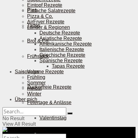
Eintopf Rezepte
Pies
Einfache Salatrezepte
Pizza & Co.
AirFryer Rezepte
Tartes
Länder & Regionen
Deutsche Rezepte
Asiatische Rezepte
Brot & Co.
Amerikanische Rezepte
Italienische Rezepte
Griechische Rezepte
Frühstück
Spanische Rezepte
Tapas Rezepte
Saisonales
Vegane Rezepte
Frühling
Sommer
Zuckerfreie Rezepte
Herbst
Winter
Über mich
Feiertage & Anlässe
Valentinstag
No Result
View All Result
Ostern