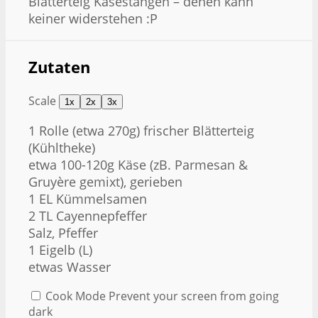
Blätterteig Käsestangen – denen kann
keiner widerstehen :P
Zutaten
Scale
1x
2x
3x
1
Rolle (etwa 270g) frischer Blätterteig
(Kühltheke)
etwa
100
-
120
g Käse (zB. Parmesan &
Gruyère gemixt), gerieben
1
EL Kümmelsamen
2
TL Cayennepfeffer
Salz, Pfeffer
1
Eigelb (L)
etwas Wasser
Cook Mode
Prevent your screen from going
dark