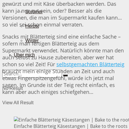
gewürzt und mit Käse überbacken werden. Das
kann ja nur gut sein, oder? Besser als die
Sommer
Versionen, die man im Supermarkt kaufen kann…
so viel sei schon einmal verraten.
Herbst
Snacks mit Blätterteig sind eine einfache Sache –
Winter
sofern man fertigen Blätterteig aus dem
Supermarkt verwendet. Natürlich könnte man den
Über mich
auch selbst zu Hause zubereiten, aber wer hat
schon so viel Zeit! Für
selbstgemachten Blätterteig
braucht mein einige Stunden an Zeit und auch
etwas Fingerspitzengefühl, würde ich jetzt mal
sagen. Im Grunde ist der Teig recht einfach, es
No Result
kann aber auch einiges schiefgehen…
View All Result
Einfache Blätterteig Käsestangen | Bake to the roots