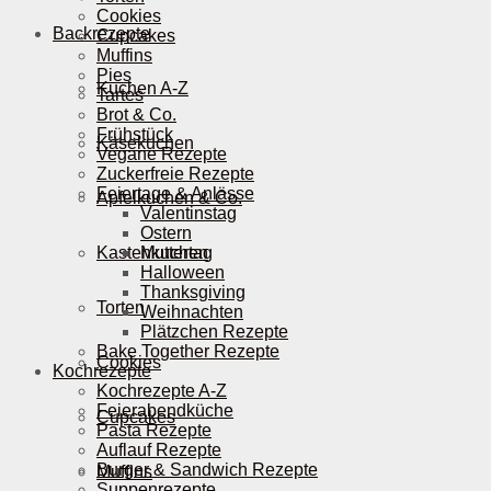
Cookies
Backrezepte
Cupcakes
Muffins
Pies
Kuchen A-Z
Tartes
Brot & Co.
Frühstück
Käsekuchen
Vegane Rezepte
Zuckerfreie Rezepte
Feiertage & Anlässe
Apfelkuchen & Co.
Valentinstag
Ostern
Kastenkuchen
Muttertag
Halloween
Thanksgiving
Torten
Weihnachten
Plätzchen Rezepte
Bake Together Rezepte
Cookies
Kochrezepte
Kochrezepte A-Z
Feierabendküche
Cupcakes
Pasta Rezepte
Auflauf Rezepte
Burger & Sandwich Rezepte
Muffins
Suppenrezepte