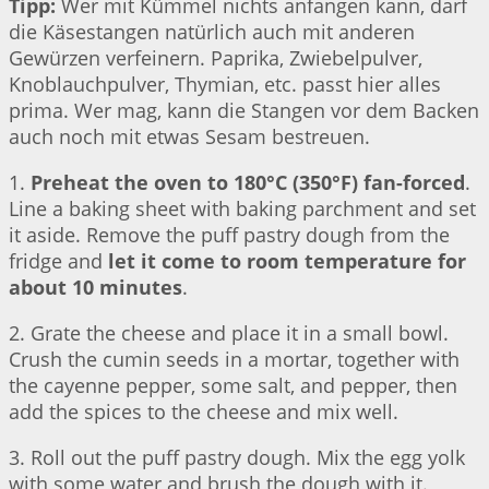
Tipp:
Wer mit Kümmel nichts anfangen kann, darf
die Käsestangen natürlich auch mit anderen
Gewürzen verfeinern. Paprika, Zwiebelpulver,
Knoblauchpulver, Thymian, etc. passt hier alles
prima. Wer mag, kann die Stangen vor dem Backen
auch noch mit etwas Sesam bestreuen.
1.
Preheat the oven to 180°C (350°F) fan-forced
.
Line a baking sheet with baking parchment and set
it aside. Remove the puff pastry dough from the
fridge and
let it come to room temperature for
about 10 minutes
.
2. Grate the cheese and place it in a small bowl.
Crush the cumin seeds in a mortar, together with
the cayenne pepper, some salt, and pepper, then
add the spices to the cheese and mix well.
3. Roll out the puff pastry dough. Mix the egg yolk
with some water and brush the dough with it.