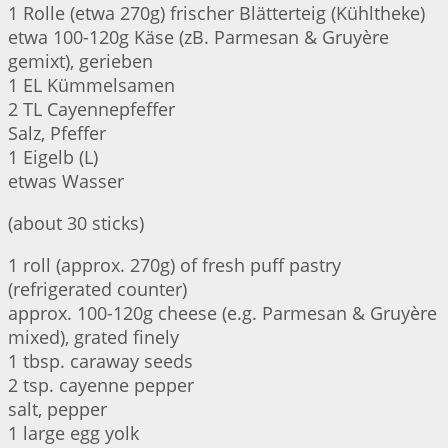
1 Rolle (etwa 270g) frischer Blätterteig (Kühltheke)
etwa 100-120g Käse (zB. Parmesan & Gruyère
gemixt), gerieben
1 EL Kümmelsamen
2 TL Cayennepfeffer
Salz, Pfeffer
1 Eigelb (L)
etwas Wasser
(about 30 sticks)
1 roll (approx. 270g) of fresh puff pastry
(refrigerated counter)
approx. 100-120g cheese (e.g. Parmesan & Gruyère
mixed), grated finely
1 tbsp. caraway seeds
2 tsp. cayenne pepper
salt, pepper
1 large egg yolk