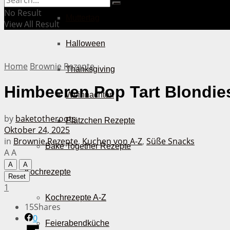
No Result
Muttertag
View All Result
Halloween
Home
Brownie Rezepte
Thanksgiving
Himbeeren Pop Tart Blondie
Weihnachten
by
baketotheroots
Plätzchen Rezepte
Oktober 24, 2025
in
Brownie Rezepte
,
Kuchen von A-Z
,
Süße Snacks
Bake Together Rezepte
A
A
A
A
Kochrezepte
Reset
1
Kochrezepte A-Z
15
Shares
0
Feierabendküche