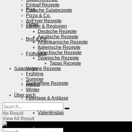
Eintopf Rezepte
Pies
Einfache Salatrezepte
Pizza & Co.
AirFryer Rezepte
Tartes
Länder & Regionen
Deutsche Rezepte
Asiatische Rezepte
Brot & Co.
Amerikanische Rezepte
Italienische Rezepte
Griechische Rezepte
Frühstück
Spanische Rezepte
Tapas Rezepte
Saisonales
Vegane Rezepte
Frühling
Sommer
Zuckerfreie Rezepte
Herbst
Winter
Über mich
Feiertage & Anlässe
Valentinstag
No Result
View All Result
Ostern