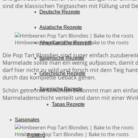
sind die klassischen Teigtaschen mit Füllung und D
Deutsche Rezepte
Asiatische Rezepte
Himbeeren Pop Tart Blondies | Bake to the roots
Amerikanische Rezepte
Die Pop Tart Blondies sind super einfach zuzubere
Italienische Rezepte
Marmelade sollte man ein wenig aufpassen, damit 
darf hier nicht zu wild und forsch mit dem Teig han
Griechische Rezepte
durch das komplette Gebäck gehen.
Spanische Rezepte
Schön getrennte Schichten bekommt man am einfachs
Marmeladenschicht verteilt und dann mit einer Winke
Tapas Rezepte
Saisonales
Himbeeren Pop Tart Blondies | Bake to the roots
Frühling