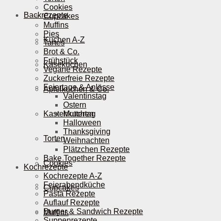
Cookies
Backrezepte
Cupcakes
Muffins
Pies
Kuchen A-Z
Tartes
Brot & Co.
Frühstück
Käsekuchen
Vegane Rezepte
Zuckerfreie Rezepte
Feiertage & Anlässe
Apfelkuchen & Co.
Valentinstag
Ostern
Kastenkuchen
Muttertag
Halloween
Thanksgiving
Torten
Weihnachten
Plätzchen Rezepte
Bake Together Rezepte
Cookies
Kochrezepte
Kochrezepte A-Z
Feierabendküche
Cupcakes
Pasta Rezepte
Auflauf Rezepte
Burger & Sandwich Rezepte
Muffins
Suppenrezepte