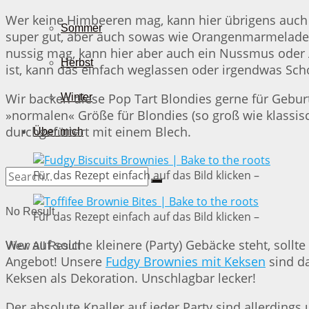
Wer keine Himbeeren mag, kann hier übrigens auch
Sommer
super gut, aber auch sowas wie Orangenmarmelade 
nussig mag, kann hier aber auch ein Nussmus oder Ä
Herbst
ist, kann das einfach weglassen oder irgendwas Sch
Wir backen diese Pop Tart Blondies gerne für Geburt
Winter
»normalen« Größe für Blondies (so groß wie klassi
durchgefüttert mit einem Blech.
Über mich
Für das Rezept einfach auf das Bild klicken –
No Result
Für das Rezept einfach auf das Bild klicken –
Wer auf solche kleinere (Party) Gebäcke steht, sollt
View All Result
Angebot! Unsere
Fudgy Brownies mit Keksen
sind da
Keksen als Dekoration. Unschlagbar lecker!
Der absolute Knaller auf jeder Party sind allerdings