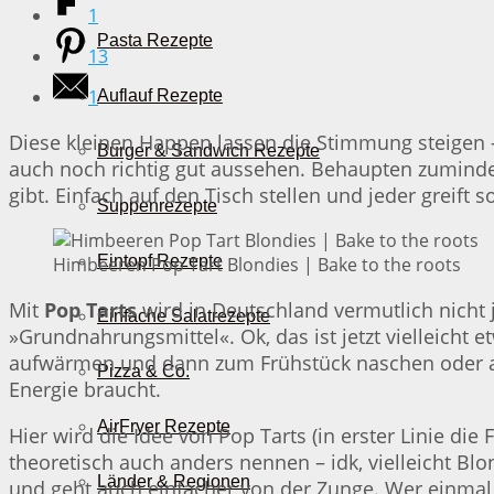
1
Pasta Rezepte
13
1
Auflauf Rezepte
Diese kleinen Happen lassen die Stimmung steigen – 
Burger & Sandwich Rezepte
auch noch richtig gut aussehen. Behaupten zuminde
gibt. Einfach auf den Tisch stellen und jeder greift so
Suppenrezepte
Eintopf Rezepte
Himbeeren Pop Tart Blondies | Bake to the roots
Mit
Pop Tarts
wird in Deutschland vermutlich nicht 
Einfache Salatrezepte
»Grundnahrungsmittel«. Ok, das ist jetzt vielleicht 
aufwärmen und dann zum Frühstück naschen oder als
Pizza & Co.
Energie braucht.
AirFryer Rezepte
Hier wird die Idee von Pop Tarts (in erster Linie di
theoretisch auch anders nennen – idk, vielleicht Bl
Länder & Regionen
und geht auch einfacher von der Zunge. Wer einmal 