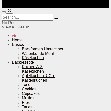
No Result
View All Result
Home
Basics
Backformen Umrechner
Warenkunde Mehl
Käsekuchen
Backrezepte
Kuchen A-Z
Käsekuchen
Apfelkuchen & Co.
Kastenkuchen
Torten
Cookies
Cupcakes
Muffins
Pies
Tartes