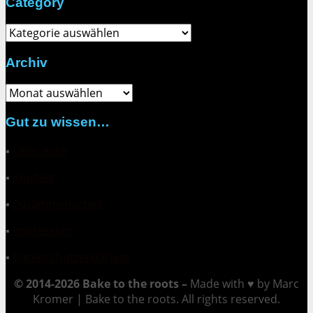
Category
Category
Archiv
Archiv
Gut zu wissen…
▪
Über mich
▪
Kontakt
▪
Zusammenarbeit
▪
Impressum
▪
Datenschutzerklärung
© 2014-2026 Bake to the roots –
Made with ♥ by Marc
Kromer | Bake to the roots. All rights reserved.