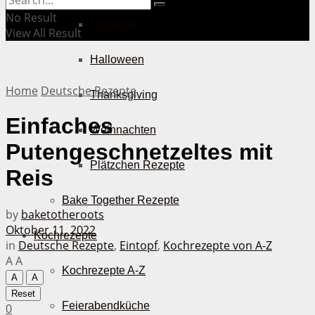
No Result
Muttertag
View All Result
Halloween
Home
Deutsche Rezepte
Thanksgiving
Einfaches
Weihnachten
Putengeschnetzeltes mit
Plätzchen Rezepte
Reis
Bake Together Rezepte
by
baketotheroots
Oktober 11, 2022
Kochrezepte
in
Deutsche Rezepte
,
Eintopf
,
Kochrezepte von A-Z
A
A
Kochrezepte A-Z
A
A
Reset
Feierabendküche
0