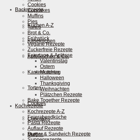
Cookies
Backrezepte
Cupcakes
Muffins
Pies
Kuchen A-Z
Tartes
Brot & Co.
Frühstück
Käsekuchen
Vegane Rezepte
Zuckerfreie Rezepte
Feiertage & Anlässe
Apfelkuchen & Co.
Valentinstag
Ostern
Kastenkuchen
Muttertag
Halloween
Thanksgiving
Torten
Weihnachten
Plätzchen Rezepte
Bake Together Rezepte
Cookies
Kochrezepte
Kochrezepte A-Z
Feierabendküche
Cupcakes
Pasta Rezepte
Auflauf Rezepte
Burger & Sandwich Rezepte
Muffins
Suppenrezepte