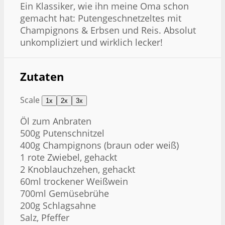
Ein Klassiker, wie ihn meine Oma schon
gemacht hat: Putengeschnetzeltes mit
Champignons & Erbsen und Reis. Absolut
unkompliziert und wirklich lecker!
Zutaten
Scale
1x
2x
3x
Öl zum Anbraten
500g
Putenschnitzel
400g
Champignons (braun oder weiß)
1
rote Zwiebel, gehackt
2
Knoblauchzehen, gehackt
60
ml trockener Weißwein
700
ml Gemüsebrühe
200g
Schlagsahne
Salz, Pfeffer