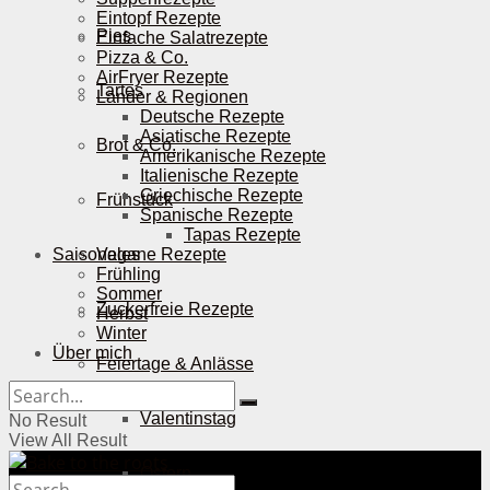
Eintopf Rezepte
Pies
Einfache Salatrezepte
Pizza & Co.
AirFryer Rezepte
Tartes
Länder & Regionen
Deutsche Rezepte
Asiatische Rezepte
Brot & Co.
Amerikanische Rezepte
Italienische Rezepte
Griechische Rezepte
Frühstück
Spanische Rezepte
Tapas Rezepte
Saisonales
Vegane Rezepte
Frühling
Sommer
Zuckerfreie Rezepte
Herbst
Winter
Über mich
Feiertage & Anlässe
Valentinstag
No Result
View All Result
Ostern