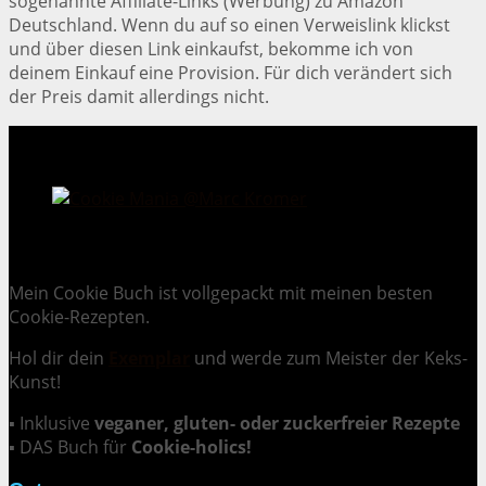
sogenannte Affiliate-Links (Werbung) zu Amazon
Deutschland. Wenn du auf so einen Verweislink klickst
und über diesen Link einkaufst, bekomme ich von
deinem Einkauf eine Provision. Für dich verändert sich
der Preis damit allerdings nicht.
Cookie Mania:
100 verlockende Keksrezepte.
Mein Cookie Buch ist vollgepackt mit meinen besten
Cookie-Rezepten.
Hol dir dein
Exemplar
und
werde zum Meister der Keks-
Kunst
!
▪ Inklusive
veganer, gluten- oder zuckerfreier Rezepte
▪ DAS Buch für
Cookie-holics!