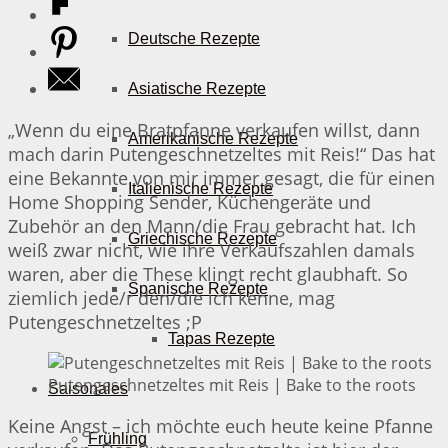
Deutsche Rezepte
Asiatische Rezepte
„Wenn du eine Bratpfanne verkaufen willst, dann
Amerikanische Rezepte
mach darin Putengeschnetzeltes mit Reis!“ Das hat
eine Bekannte von mir immer gesagt, die für einen
Italienische Rezepte
Home Shopping Sender, Küchengeräte und
Zubehör an den Mann/die Frau gebracht hat. Ich
Griechische Rezepte
weiß zwar nicht, wie ihre Verkaufszahlen damals
waren, aber die These klingt recht glaubhaft. So
Spanische Rezepte
ziemlich jede/r den/die ich kenne, mag
Putengeschnetzeltes ;P
Tapas Rezepte
Putengeschnetzeltes mit Reis | Bake to the roots
Saisonales
Keine Angst – ich möchte euch heute keine Pfanne
Frühling