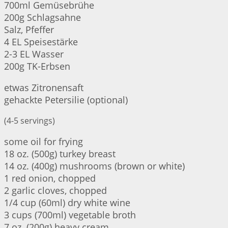
700ml Gemüsebrühe
200g Schlagsahne
Salz, Pfeffer
4 EL Speisestärke
2-3 EL Wasser
200g TK-Erbsen
etwas Zitronensaft
gehackte Petersilie (optional)
(4-5 servings)
some oil for frying
18 oz. (500g) turkey breast
14 oz. (400g) mushrooms (brown or white)
1 red onion, chopped
2 garlic cloves, chopped
1/4 cup (60ml) dry white wine
3 cups (700ml) vegetable broth
7 oz. (200g) heavy cream