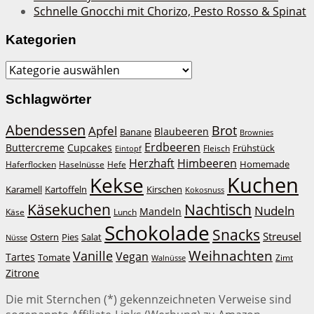
Schnelle Gnocchi mit Chorizo, Pesto Rosso & Spinat
Kategorien
Kategorien
Schlagwörter
Abendessen
Brot
Apfel
Blaubeeren
Banane
Brownies
Erdbeeren
Buttercreme
Cupcakes
Frühstück
Fleisch
Eintopf
Herzhaft
Himbeeren
Homemade
Haferflocken
Haselnüsse
Hefe
Kuchen
Kekse
Kirschen
Karamell
Kartoffeln
Kokosnuss
Käsekuchen
Nachtisch
Nudeln
Mandeln
Lunch
Käse
Schokolade
Snacks
Streusel
Ostern
Salat
Pies
Nüsse
Weihnachten
Vanille
Vegan
Tartes
Tomate
Zimt
Walnüsse
Zitrone
Die mit Sternchen (*) gekennzeichneten Verweise sind