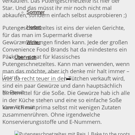
verkaufen. Das Putengeschnetzelte ist hier der
Star. Und das müsst ihr mir noch nicht mal
Sommer
abkaufen, sondern einfach selbst ausprobieren ;)
Putengeschnetzeltes ist eins der vielen Gerichte,
Herbst
für das man im Supermarkt diverse
Gewürzmischungen finden kann. Jede der großen
Winter
Convenience Food Brands hat da mindestens ein
Päckchen parat für klassisches
Über mich
Putengeschnetzeltes. Kann man verwenden, wenn
man das möchte, aber ich denke mir halt immer –
was da recht teuer in den Tütchen verkauft wird,
sind ein paar Gewürze und dann hauptsächlich
Bindemittel für die Soße. Die Gewürze hab ich alle
No Result
in der Küche stehen und eine so einfache Soße
kann ich mir prima selbst mit wenigen Zutaten
View All Result
zusammenrühren. Ohne irgendwelche
Konservierungsstoffe und E-Nummern.