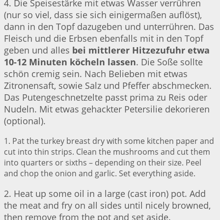
4. Die Speisestärke mit etwas Wasser verrühren
(nur so viel, dass sie sich einigermaßen auflöst),
dann in den Topf dazugeben und unterrühren. Das
Fleisch und die Erbsen ebenfalls mit in den Topf
geben und alles
bei mittlerer Hitzezufuhr etwa
10-12 Minuten köcheln lassen
. Die Soße sollte
schön cremig sein. Nach Belieben mit etwas
Zitronensaft, sowie Salz und Pfeffer abschmecken.
Das Putengeschnetzelte passt prima zu Reis oder
Nudeln. Mit etwas gehackter Petersilie dekorieren
(optional).
1. Pat the turkey breast dry with some kitchen paper and
cut into thin strips. Clean the mushrooms and cut them
into quarters or sixths – depending on their size. Peel
and chop the onion and garlic. Set everything aside.
2. Heat up some oil in a large (cast iron) pot. Add
the meat and fry on all sides until nicely browned,
then remove from the pot and set aside.