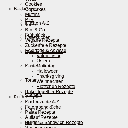
Cookies
Backrezepte
Cupcakes
Muffins
Pies
Kuchen A-Z
Tartes
Brot & Co.
Frühstück
Käsekuchen
Vegane Rezepte
Zuckerfreie Rezepte
Feiertage & Anlässe
Apfelkuchen & Co.
Valentinstag
Ostern
Kastenkuchen
Muttertag
Halloween
Thanksgiving
Torten
Weihnachten
Plätzchen Rezepte
Bake Together Rezepte
Cookies
Kochrezepte
Kochrezepte A-Z
Feierabendküche
Cupcakes
Pasta Rezepte
Auflauf Rezepte
Burger & Sandwich Rezepte
Muffins
Suppenrezepte