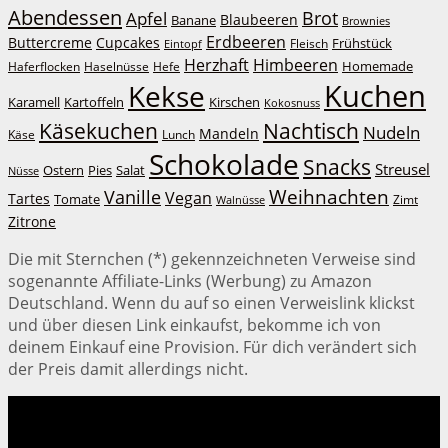
Abendessen
Brot
Apfel
Blaubeeren
Banane
Brownies
Erdbeeren
Buttercreme
Cupcakes
Frühstück
Fleisch
Eintopf
Herzhaft
Himbeeren
Homemade
Haferflocken
Haselnüsse
Hefe
Kuchen
Kekse
Kirschen
Karamell
Kartoffeln
Kokosnuss
Käsekuchen
Nachtisch
Nudeln
Mandeln
Lunch
Käse
Schokolade
Snacks
Streusel
Ostern
Salat
Pies
Nüsse
Weihnachten
Vanille
Vegan
Tartes
Tomate
Zimt
Walnüsse
Zitrone
Die mit Sternchen (*) gekennzeichneten Verweise sind
sogenannte Affiliate-Links (Werbung) zu Amazon
Deutschland. Wenn du auf so einen Verweislink klickst
und über diesen Link einkaufst, bekomme ich von
deinem Einkauf eine Provision. Für dich verändert sich
der Preis damit allerdings nicht.