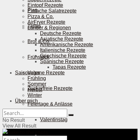
Eintopf Rezepte
Pies
Einfache Salatrezepte
Pizza & Co.
AirFryer Rezepte
Tartes
Länder & Regionen
Deutsche Rezepte
Asiatische Rezepte
Brot & Co.
Amerikanische Rezepte
Italienische Rezepte
Griechische Rezepte
Frühstück
Spanische Rezepte
Tapas Rezepte
Saisonales
Vegane Rezepte
Frühling
Sommer
Zuckerfreie Rezepte
Herbst
Winter
Über mich
Feiertage & Anlässe
Valentinstag
No Result
View All Result
Ostern