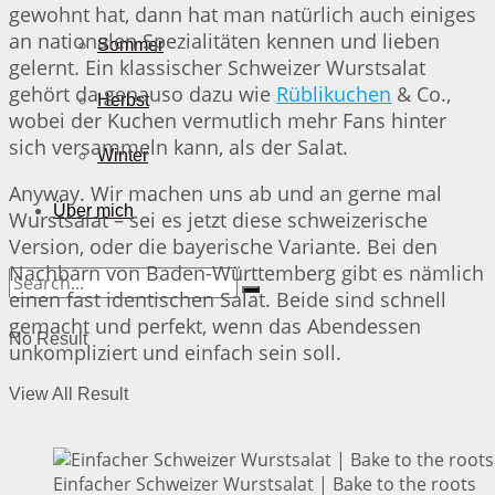
gewohnt hat, dann hat man natürlich auch einiges
an nationalen Spezialitäten kennen und lieben
Sommer
gelernt. Ein klassischer Schweizer Wurstsalat
gehört da genauso dazu wie
Rüblikuchen
& Co.,
Herbst
wobei der Kuchen vermutlich mehr Fans hinter
sich versammeln kann, als der Salat.
Winter
Anyway. Wir machen uns ab und an gerne mal
Über mich
Wurstsalat – sei es jetzt diese schweizerische
Version, oder die bayerische Variante. Bei den
Nachbarn von Baden-Württemberg gibt es nämlich
einen fast identischen Salat. Beide sind schnell
gemacht und perfekt, wenn das Abendessen
No Result
unkompliziert und einfach sein soll.
View All Result
Einfacher Schweizer Wurstsalat | Bake to the roots