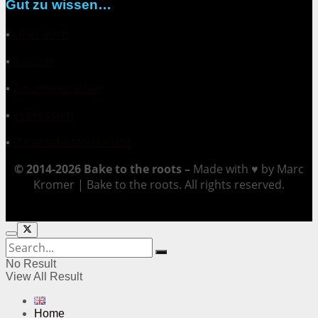
Gut zu wissen…
▪
Über mich
▪
Kontakt
▪
Zusammenarbeit
▪
Impressum
▪
Datenschutzerklärung
© 2014-2026 Bake to the roots –
Made with ♥ by Marc
Kromer | Bake to the roots. All rights reserved.
No Result
View All Result
Home