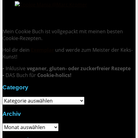
Cookie Mania:
100 verlockende Keksrezepte.
Mein Cookie Buch ist vollgepackt mit meinen besten
Cookie-Rezepten.
Hol dir dein
Exemplar
und
werde zum Meister der Keks-
Kunst
!
▪ Inklusive
veganer, gluten- oder zuckerfreier Rezepte
▪ DAS Buch für
Cookie-holics!
Category
Category
Archiv
Archiv