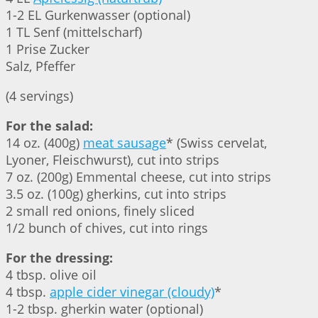
1-2 EL Gurkenwasser (optional)
1 TL Senf (mittelscharf)
1 Prise Zucker
Salz, Pfeffer
(4 servings)
For the salad:
14 oz. (400g)
meat sausage
* (Swiss cervelat,
Lyoner, Fleischwurst), cut into strips
7 oz. (200g) Emmental cheese, cut into strips
3.5 oz. (100g) gherkins, cut into strips
2 small red onions, finely sliced
1/2 bunch of chives, cut into rings
For the dressing:
4 tbsp. olive oil
4 tbsp.
apple cider vinegar (cloudy)
*
1-2 tbsp. gherkin water (optional)