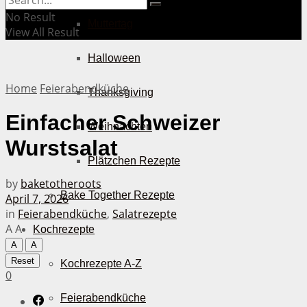
No Result
Muttertag
View All Result
Halloween
Home
Feierabendküche
Thanksgiving
Einfacher Schweizer
Weihnachten
Wurstsalat
Plätzchen Rezepte
by
baketotheroots
Bake Together Rezepte
April 7, 2026
in
Feierabendküche
,
Salatrezepte
A
A
Kochrezepte
A
A
Reset
Kochrezepte A-Z
0
Feierabendküche