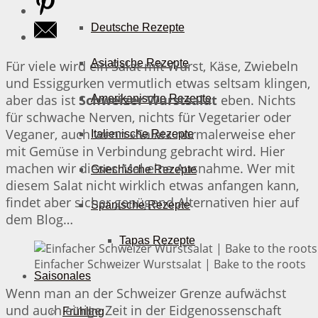
Deutsche Rezepte
Asiatische Rezepte
Für viele wird ein Salat mit Wurst, Käse, Zwiebeln
und Essiggurken vermutlich etwas seltsam klingen,
aber das ist
Schweizer Wurstsalat
eben. Nichts
Amerikanische Rezepte
für schwache Nerven, nichts für Vegetarier oder
Veganer, auch wenn »Salat« normalerweise eher
Italienische Rezepte
mit Gemüse in Verbindung gebracht wird. Hier
machen wir dieses Mal eine Ausnahme. Wer mit
Griechische Rezepte
diesem Salat nicht wirklich etwas anfangen kann,
findet aber sicher genügend Alternativen hier auf
Spanische Rezepte
dem Blog…
Tapas Rezepte
Einfacher Schweizer Wurstsalat | Bake to the roots
Saisonales
Wenn man an der Schweizer Grenze aufwächst
und auch einige Zeit in der Eidgenossenschaft
Frühling