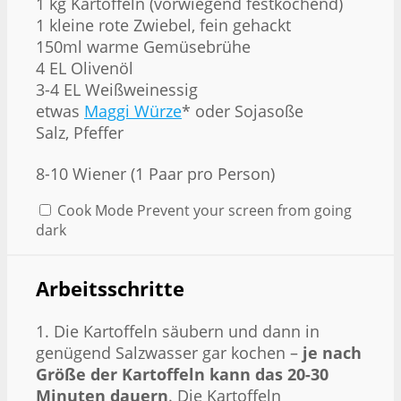
1
kg Kartoffeln (vorwiegend festkochend)
1 kleine rote Zwiebel, fein gehackt
150ml warme Gemüsebrühe
4 EL Olivenöl
3-4 EL Weißweinessig
etwas
Maggi Würze
* oder Sojasoße
Salz, Pfeffer
8
-
10
Wiener (
1
Paar pro Person)
Cook Mode
Prevent your screen from going
dark
Arbeitsschritte
1. Die Kartoffeln säubern und dann in
genügend Salzwasser gar kochen –
je nach
Größe der Kartoffeln kann das 20-30
Minuten dauern
. Die Kartoffeln