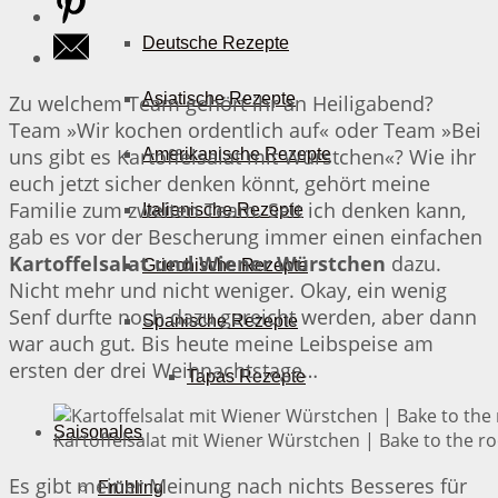
Deutsche Rezepte
Asiatische Rezepte
Zu welchem Team gehört ihr an Heiligabend?
Team »Wir kochen ordentlich auf« oder Team »Bei
uns gibt es Kartoffelsalat mit Würstchen«? Wie ihr
Amerikanische Rezepte
euch jetzt sicher denken könnt, gehört meine
Familie zum zweiten Team. Seit ich denken kann,
Italienische Rezepte
gab es vor der Bescherung immer einen einfachen
Kartoffelsalat und Wiener Würstchen
dazu.
Griechische Rezepte
Nicht mehr und nicht weniger. Okay, ein wenig
Senf durfte noch dazu gereicht werden, aber dann
Spanische Rezepte
war auch gut. Bis heute meine Leibspeise am
ersten der drei Weihnachtstage…
Tapas Rezepte
Saisonales
Kartoffelsalat mit Wiener Würstchen | Bake to the ro
Es gibt meiner Meinung nach nichts Besseres für
Frühling