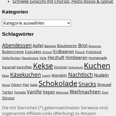
Schnelle Gnocchi mit Chorizo, Pesto Rosso & Spinat
Kategorien
Kategorien
Schlagwörter
Abendessen
Brot
Apfel
Blaubeeren
Banane
Brownies
Erdbeeren
Buttercreme
Cupcakes
Frühstück
Fleisch
Eintopf
Herzhaft
Himbeeren
Homemade
Haferflocken
Haselnüsse
Hefe
Kuchen
Kekse
Kirschen
Karamell
Kartoffeln
Kokosnuss
Käsekuchen
Nachtisch
Nudeln
Mandeln
Lunch
Käse
Schokolade
Snacks
Streusel
Ostern
Salat
Pies
Nüsse
Weihnachten
Vanille
Vegan
Tartes
Tomate
Zimt
Walnüsse
Zitrone
Die mit Sternchen (*) gekennzeichneten Verweise sind
sogenannte Affiliate-Links (Werbung) zu Amazon