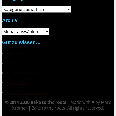
Category
Archiv
Archiv
Gut zu wissen…
▪
Über mich
▪
Kontakt
▪
Zusammenarbeit
▪
Impressum
▪
Datenschutzerklärung
© 2014-2026 Bake to the roots –
Made with ♥ by Marc
Kromer | Bake to the roots. All rights reserved.