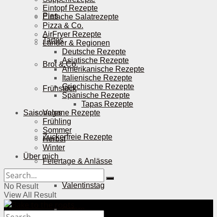
Eintopf Rezepte
Pies
Einfache Salatrezepte
Pizza & Co.
AirFryer Rezepte
Tartes
Länder & Regionen
Deutsche Rezepte
Asiatische Rezepte
Brot & Co.
Amerikanische Rezepte
Italienische Rezepte
Griechische Rezepte
Frühstück
Spanische Rezepte
Tapas Rezepte
Saisonales
Vegane Rezepte
Frühling
Sommer
Zuckerfreie Rezepte
Herbst
Winter
Über mich
Feiertage & Anlässe
Valentinstag
No Result
View All Result
Ostern