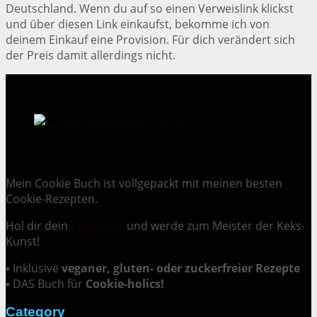
Deutschland. Wenn du auf so einen Verweislink klickst
und über diesen Link einkaufst, bekomme ich von
deinem Einkauf eine Provision. Für dich verändert sich
der Preis damit allerdings nicht.
Cookie Mania:
100 verlockende Keksrezepte.
Mein Cookie Buch ist vollgepackt mit meinen besten
Cookie-Rezepten.
Hol dir dein
Exemplar
und
werde zum Meister der Keks-
Kunst
!
▪ Inklusive
veganer, gluten- oder zuckerfreier Rezepte
▪ DAS Buch für
Cookie-holics!
Category