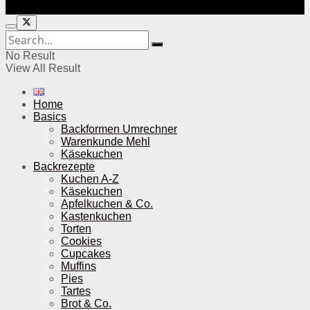
No Result
View All Result
Home
Basics
Backformen Umrechner
Warenkunde Mehl
Käsekuchen
Backrezepte
Kuchen A-Z
Käsekuchen
Apfelkuchen & Co.
Kastenkuchen
Torten
Cookies
Cupcakes
Muffins
Pies
Tartes
Brot & Co.