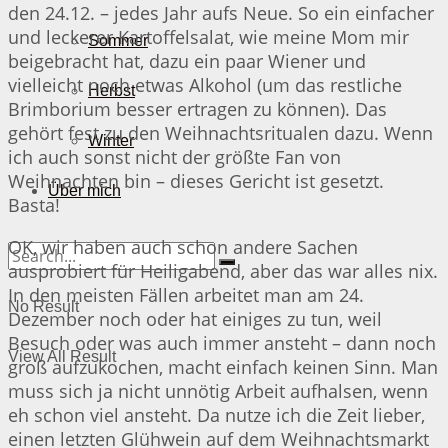
den 24.12. – jedes Jahr aufs Neue. So ein einfacher
und leckerer Kartoffelsalat, wie meine Mom mir
Sommer
beigebracht hat, dazu ein paar Wiener und
vielleicht noch etwas Alkohol (um das restliche
Herbst
Brimborium besser ertragen zu können). Das
gehört fest zu den Weihnachtsritualen dazu. Wenn
Winter
ich auch sonst nicht der größte Fan von
Weihnachten bin – dieses Gericht ist gesetzt.
Über mich
Basta!
OK, wir haben auch schon andere Sachen
ausprobiert für Heiligabend, aber das war alles nix.
In den meisten Fällen arbeitet man am 24.
No Result
Dezember noch oder hat einiges zu tun, weil
Besuch oder was auch immer ansteht – dann noch
View All Result
groß aufzukochen, macht einfach keinen Sinn. Man
muss sich ja nicht unnötig Arbeit aufhalsen, wenn
eh schon viel ansteht. Da nutze ich die Zeit lieber,
einen letzten Glühwein auf dem Weihnachtsmarkt