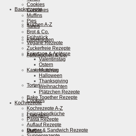
Cookies
Backrezepte
Cupcakes
Muffins
Pies
Kuchen A-Z
Tartes
Brot & Co.
Frühstück
Käsekuchen
Vegane Rezepte
Zuckerfreie Rezepte
Feiertage & Anlässe
Apfelkuchen & Co.
Valentinstag
Ostern
Kastenkuchen
Muttertag
Halloween
Thanksgiving
Torten
Weihnachten
Plätzchen Rezepte
Bake Together Rezepte
Cookies
Kochrezepte
Kochrezepte A-Z
Feierabendküche
Cupcakes
Pasta Rezepte
Auflauf Rezepte
Burger & Sandwich Rezepte
Muffins
Suppenrezepte