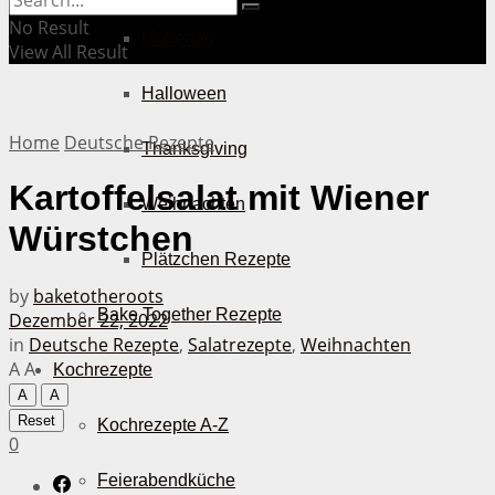
No Result
Muttertag
View All Result
Halloween
Home
Deutsche Rezepte
Thanksgiving
Kartoffelsalat mit Wiener
Weihnachten
Würstchen
Plätzchen Rezepte
by
baketotheroots
Bake Together Rezepte
Dezember 22, 2022
in
Deutsche Rezepte
,
Salatrezepte
,
Weihnachten
A
A
Kochrezepte
A
A
Reset
Kochrezepte A-Z
0
Feierabendküche