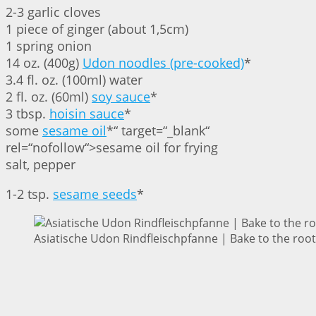
2-3 garlic cloves
1 piece of ginger (about 1,5cm)
1 spring onion
14 oz. (400g)
Udon noodles (pre-cooked)
*
3.4 fl. oz. (100ml) water
2 fl. oz. (60ml)
soy sauce
*
3 tbsp.
hoisin sauce
*
some
sesame oil
*“ target=“_blank“
rel=“nofollow“>sesame oil for frying
salt, pepper
1-2 tsp.
sesame seeds
*
Asiatische Udon Rindfleischpfanne | Bake to the roo