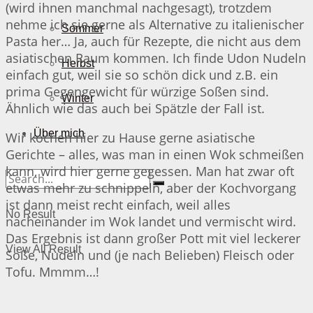
(wird ihnen manchmal nachgesagt), trotzdem
nehme ich sie gerne als Alternative zu italienischer
Sommer
Pasta her… Ja, auch für Rezepte, die nicht aus dem
asiatischen Raum kommen. Ich finde Udon Nudeln
Herbst
einfach gut, weil sie so schön dick und z.B. ein
prima Gegengewicht für würzige Soßen sind.
Winter
Ähnlich wie das auch bei Spätzle der Fall ist.
Über mich
Wir kochen hier zu Hause gerne asiatische
Gerichte – alles, was man in einen Wok schmeißen
kann, wird hier gerne gegessen. Man hat zwar oft
etwas mehr zu schnippeln, aber der Kochvorgang
ist dann meist recht einfach, weil alles
No Result
nacheinander im Wok landet und vermischt wird.
Das Ergebnis ist dann großer Pott mit viel leckerer
View All Result
Soße, Nudeln und (je nach Belieben) Fleisch oder
Tofu. Mmmm…!