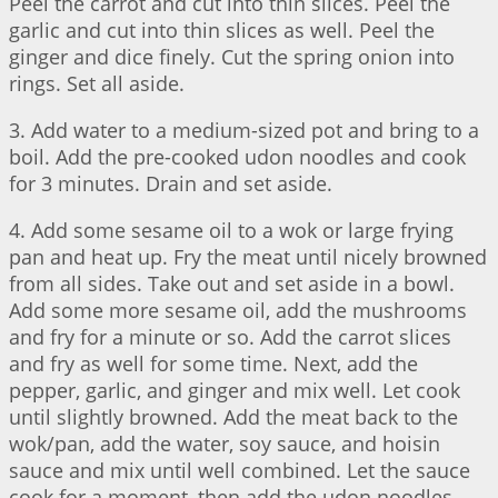
Peel the carrot and cut into thin slices. Peel the
garlic and cut into thin slices as well. Peel the
ginger and dice finely. Cut the spring onion into
rings. Set all aside.
3. Add water to a medium-sized pot and bring to a
boil. Add the pre-cooked udon noodles and cook
for 3 minutes. Drain and set aside.
4. Add some sesame oil to a wok or large frying
pan and heat up. Fry the meat until nicely browned
from all sides. Take out and set aside in a bowl.
Add some more sesame oil, add the mushrooms
and fry for a minute or so. Add the carrot slices
and fry as well for some time. Next, add the
pepper, garlic, and ginger and mix well. Let cook
until slightly browned. Add the meat back to the
wok/pan, add the water, soy sauce, and hoisin
sauce and mix until well combined. Let the sauce
cook for a moment, then add the udon noodles