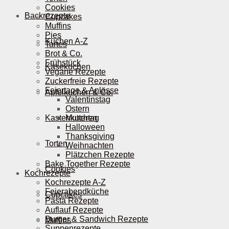
Cookies
Backrezepte
Cupcakes
Muffins
Pies
Kuchen A-Z
Tartes
Brot & Co.
Frühstück
Käsekuchen
Vegane Rezepte
Zuckerfreie Rezepte
Feiertage & Anlässe
Apfelkuchen & Co.
Valentinstag
Ostern
Kastenkuchen
Muttertag
Halloween
Thanksgiving
Torten
Weihnachten
Plätzchen Rezepte
Bake Together Rezepte
Cookies
Kochrezepte
Kochrezepte A-Z
Feierabendküche
Cupcakes
Pasta Rezepte
Auflauf Rezepte
Burger & Sandwich Rezepte
Muffins
Suppenrezepte