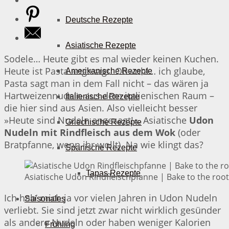
Deutsche Rezepte
Asiatische Rezepte
Sodele… Heute gibt es mal wieder keinen Kuchen.
Heute ist Pasta angesagt. Obwohl… ich glaube,
Amerikanische Rezepte
Pasta sagt man in dem Fall nicht – das wären ja
Hartweizennudeln aus dem italienischen Raum –
Italienische Rezepte
die hier sind aus Asien. Also vielleicht besser
»Heute sind Nudeln angesagt!«. Asiatische
Udon
Griechische Rezepte
Nudeln mit Rindfleisch aus dem Wok
(oder
Bratpfanne, wenn ihr wollt). Na wie klingt das?
Spanische Rezepte
Tapas Rezepte
Asiatische Udon Rindfleischpfanne | Bake to the roo
Ich hab’ mich ja vor vielen Jahren in Udon Nudeln
Saisonales
verliebt. Sie sind jetzt zwar nicht wirklich gesünder
als andere Nudeln oder haben weniger Kalorien
Frühling