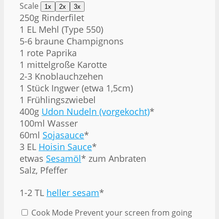
Scale
1x
2x
3x
250g
Rinderfilet
1 EL Mehl (Type 550)
5
-
6
braune Champignons
1 rote Paprika
1 mittelgroße Karotte
2
-
3
Knoblauchzehen
1 Stück Ingwer (etwa 1,5cm)
1 Frühlingszwiebel
400g
Udon Nudeln (vorgekocht)
*
100ml Wasser
60ml
Sojasauce
*
3 EL
Hoisin Sauce
*
etwas
Sesamöl
* zum Anbraten
Salz, Pfeffer
1
-
2
TL
heller sesam
*
Cook Mode
Prevent your screen from going