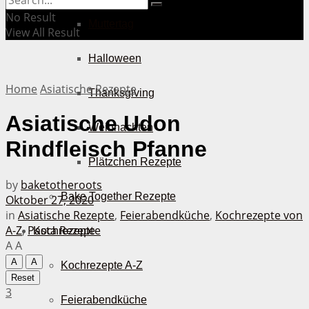
No Result
Muttertag
View All Result
Halloween
Home
Asiatische Rezepte
Thanksgiving
Asiatische Udon
Weihnachten
Rindfleisch Pfanne
Plätzchen Rezepte
by
baketotheroots
Bake Together Rezepte
Oktober 27, 2020
in
Asiatische Rezepte
,
Feierabendküche
,
Kochrezepte von
A-Z
,
Pasta Rezepte
Kochrezepte
A
A
A
A
Kochrezepte A-Z
Reset
3
Feierabendküche