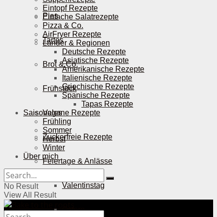
Eintopf Rezepte
Pies
Einfache Salatrezepte
Pizza & Co.
AirFryer Rezepte
Tartes
Länder & Regionen
Deutsche Rezepte
Asiatische Rezepte
Brot & Co.
Amerikanische Rezepte
Italienische Rezepte
Griechische Rezepte
Frühstück
Spanische Rezepte
Tapas Rezepte
Saisonales
Vegane Rezepte
Frühling
Sommer
Zuckerfreie Rezepte
Herbst
Winter
Über mich
Feiertage & Anlässe
Valentinstag
No Result
View All Result
Ostern