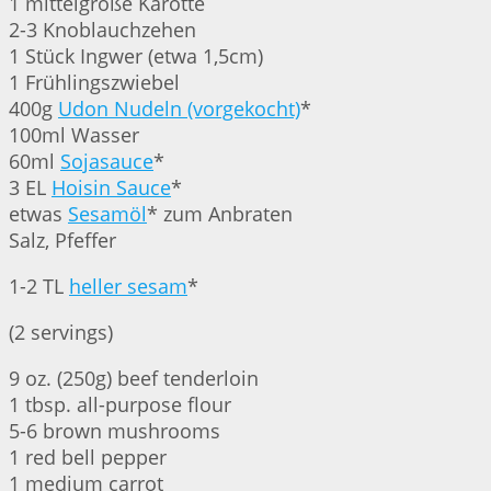
1 mittelgroße Karotte
2-3 Knoblauchzehen
1 Stück Ingwer (etwa 1,5cm)
1 Frühlingszwiebel
400g
Udon Nudeln (vorgekocht)
*
100ml Wasser
60ml
Sojasauce
*
3 EL
Hoisin Sauce
*
etwas
Sesamöl
* zum Anbraten
Salz, Pfeffer
1-2 TL
heller sesam
*
(2 servings)
9 oz. (250g) beef tenderloin
1 tbsp. all-purpose flour
5-6 brown mushrooms
1 red bell pepper
1 medium carrot