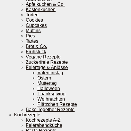
Apfelkuchen & Co.
Kastenkuchen
Torten
Cookies
Cupcakes
Muffins
Pies
Tartes
Brot & Co.
Frühstück
Vegane Rezepte
Zuckerfreie Rezepte
Feiertage & Anlässe
Valentinstag
Ostern
Muttertag
Halloween
Thanksgiving
Weihnachten
Plätzchen Rezepte
Bake Together Rezepte
Kochrezepte
Kochrezepte A-Z
Feierabendküche
Pasta Rezepte