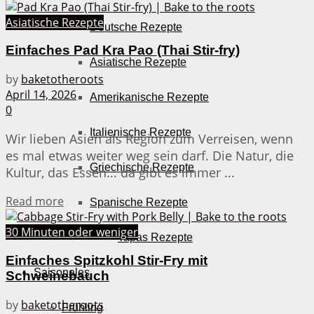
Asiatische Rezepte
Deutsche Rezepte
Einfaches Pad Kra Pao (Thai Stir-fry)
Asiatische Rezepte
by
baketotheroots
April 14, 2026
Amerikanische Rezepte
0
Italienische Rezepte
Wir lieben Asien als Region zum Verreisen, wenn
es mal etwas weiter weg sein darf. Die Natur, die
Griechische Rezepte
Kultur, das Essen... da gibt es immer ...
Details
Read more
Spanische Rezepte
30 Minuten oder weniger
Tapas Rezepte
Einfaches Spitzkohl Stir-Fry mit
Saisonales
Schweinebauch
by
baketotheroots
Frühling