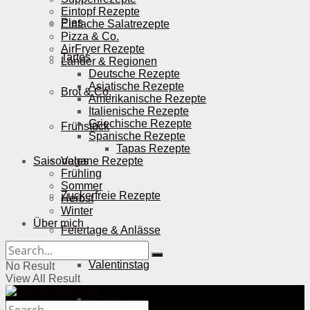
Eintopf Rezepte
Pies
Einfache Salatrezepte
Pizza & Co.
AirFryer Rezepte
Tartes
Länder & Regionen
Deutsche Rezepte
Asiatische Rezepte
Brot & Co.
Amerikanische Rezepte
Italienische Rezepte
Griechische Rezepte
Frühstück
Spanische Rezepte
Tapas Rezepte
Saisonales
Vegane Rezepte
Frühling
Sommer
Zuckerfreie Rezepte
Herbst
Winter
Über mich
Feiertage & Anlässe
Valentinstag
No Result
View All Result
Ostern