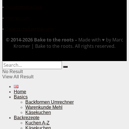
▪
Zusammenarbeit
▪
Impressum
▪
Datenschutzerklärung
© 2014-2026 Bake to the roots –
Made with ♥ by Marc
Kromer | Bake to the roots. All rights reserved.
No Result
View All Result
Home
Basics
Backformen Umrechner
Warenkunde Mehl
Käsekuchen
Backrezepte
Kuchen A-Z
Käsekuchen