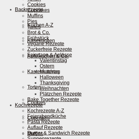
Cookies
Backrezepte
Cupcakes
Muffins
Pies
Kuchen A-Z
Tartes
Brot & Co.
Frühstück
Käsekuchen
Vegane Rezepte
Zuckerfreie Rezepte
Feiertage & Anlässe
Apfelkuchen & Co.
Valentinstag
Ostern
Kastenkuchen
Muttertag
Halloween
Thanksgiving
Torten
Weihnachten
Plätzchen Rezepte
Bake Together Rezepte
Cookies
Kochrezepte
Kochrezepte A-Z
Feierabendküche
Cupcakes
Pasta Rezepte
Auflauf Rezepte
Burger & Sandwich Rezepte
Muffins
Suppenrezepte