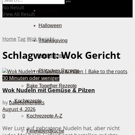
No Result
Muttertag
View All Result
Halloween
Home
Tag
Wok Gericht
Thanksgiving
Schlagwort:
Wok Gericht
Weihnachten
Plätzchen Rezepte
30 Minuten oder weniger
Bake Together Rezepte
Wok Nudeln mit Gemüse & Pilzen
Kochrezepte
by
baketotheroots
August 4, 2026
0
Kochrezepte A-Z
Wer Lust auf gebratene Nudeln hat, aber nicht
Feierabendküche