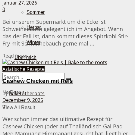
Januar 27, 2026
0
Sommer
Bei unserem Supermarkt um die Ecke ist
Herbst
Schweinebauch gelegentlich im Angebot. Wenn
das der Fall ist, dann kommt dieses Spitzkohl Stir-
Fry mit Schweinebauch gerne mal ...
Winter
Details
Read more
Über mich
Asiatische Rezepte
Cashew Chicken mit Reis
No Result
by
baketotheroots
Dezember 9, 2025
0
View All Result
Wer schon immer das ultimative Rezept für
Cashew Chicken (oder auf Thailändisch Gai Pad
Med Mamuang Himmapan) gesucht hat, liegt hier