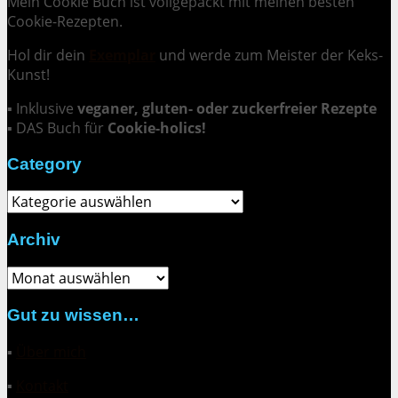
Mein Cookie Buch ist vollgepackt mit meinen besten
Cookie-Rezepten.
Hol dir dein
Exemplar
und
werde zum Meister der Keks-
Kunst
!
▪ Inklusive
veganer, gluten- oder zuckerfreier Rezepte
▪ DAS Buch für
Cookie-holics!
Category
Category
Archiv
Archiv
Gut zu wissen…
▪
Über mich
▪
Kontakt