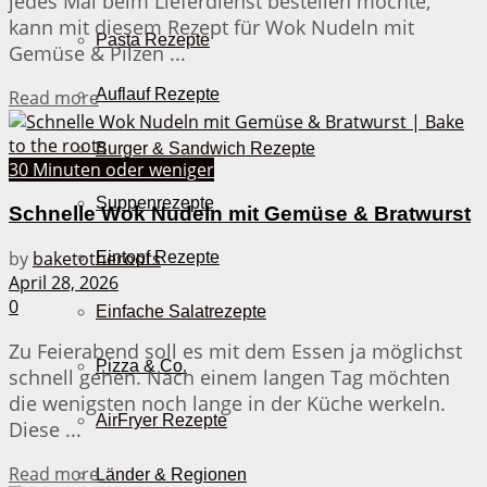
jedes Mal beim Lieferdienst bestellen möchte,
kann mit diesem Rezept für Wok Nudeln mit
Pasta Rezepte
Gemüse & Pilzen ...
Auflauf Rezepte
Details
Read more
Burger & Sandwich Rezepte
30 Minuten oder weniger
Suppenrezepte
Schnelle Wok Nudeln mit Gemüse & Bratwurst
by
baketotheroots
Eintopf Rezepte
April 28, 2026
0
Einfache Salatrezepte
Zu Feierabend soll es mit dem Essen ja möglichst
Pizza & Co.
schnell gehen. Nach einem langen Tag möchten
die wenigsten noch lange in der Küche werkeln.
AirFryer Rezepte
Diese ...
Details
Read more
Länder & Regionen