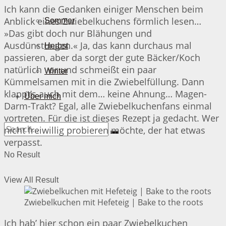
Ich kann die Gedanken einiger Menschen beim
Anblick eines Zwiebelkuchens förmlich lesen…
Sommer
»Das gibt doch nur Blähungen und
Ausdünstungen.« Ja, das kann durchaus mal
Herbst
passieren, aber da sorgt der gute Bäcker/Koch
natürlich vor und schmeißt ein paar
Winter
Kümmelsamen mit in die Zwiebelfüllung. Dann
klappt’s auch mit dem… keine Ahnung… Magen-
Über mich
Darm-Trakt? Egal, alle Zwiebelkuchenfans einmal
vortreten. Für die ist dieses Rezept ja gedacht. Wer
nicht freiwillig probieren möchte, der hat etwas
verpasst.
No Result
View All Result
Zwiebelkuchen mit Hefeteig | Bake to the roots
Ich hab’ hier schon ein paar Zwiebelkuchen