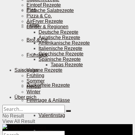
Eintopf Rezepte
Pies
Einfache Salatrezepte
Pizza & Co.
AirFryer Rezepte
Tartes
Länder & Regionen
Deutsche Rezepte
Asiatische Rezepte
Brot & Co.
Amerikanische Rezepte
Italienische Rezepte
Griechische Rezepte
Frühstück
Spanische Rezepte
Tapas Rezepte
Saisonales
Vegane Rezepte
Frühling
Sommer
Zuckerfreie Rezepte
Herbst
Winter
Über mich
Feiertage & Anlässe
Valentinstag
No Result
View All Result
Ostern