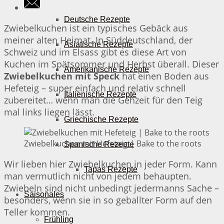
Deutsche Rezepte
Zwiebelkuchen ist ein typisches Gebäck aus
meiner alten Heimat. In Süddeutschland, der
Asiatische Rezepte
Schweiz und im Elsass gibt es diese Art von
Kuchen im Spätsommer und Herbst überall. Dieser
Amerikanische Rezepte
Zwiebelkuchen mit Speck
hat einen Boden aus
Hefeteig – super einfach und relativ schnell
Italienische Rezepte
zubereitet… wenn man die Gehzeit für den Teig
mal links liegen lässt.
Griechische Rezepte
Zwiebelkuchen mit Hefeteig | Bake to the roots
Spanische Rezepte
Wir lieben hier Zwiebelkuchen in jeder Form. Kann
Tapas Rezepte
man vermutlich nicht von jedem behaupten.
Zwiebeln sind nicht unbedingt jedermanns Sache –
Saisonales
besonders, wenn sie in so geballter Form auf den
Teller kommen.
Frühling