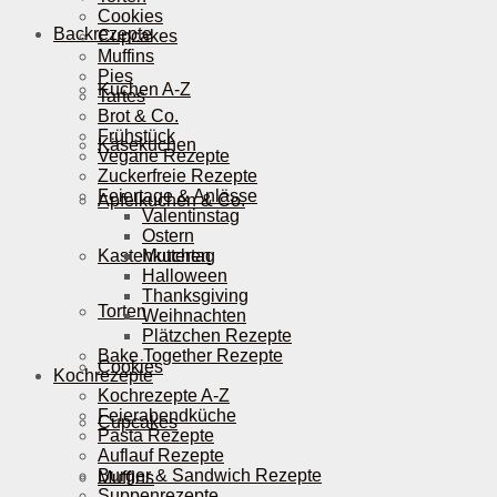
Cookies
Backrezepte
Cupcakes
Muffins
Pies
Kuchen A-Z
Tartes
Brot & Co.
Frühstück
Käsekuchen
Vegane Rezepte
Zuckerfreie Rezepte
Feiertage & Anlässe
Apfelkuchen & Co.
Valentinstag
Ostern
Kastenkuchen
Muttertag
Halloween
Thanksgiving
Torten
Weihnachten
Plätzchen Rezepte
Bake Together Rezepte
Cookies
Kochrezepte
Kochrezepte A-Z
Feierabendküche
Cupcakes
Pasta Rezepte
Auflauf Rezepte
Burger & Sandwich Rezepte
Muffins
Suppenrezepte