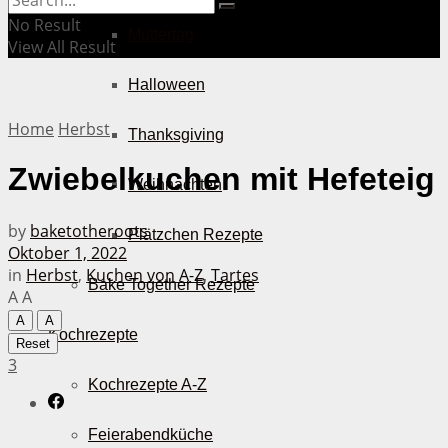
No Result
Muttertag
View All Result
Halloween
Home
Herbst
Thanksgiving
Zwiebelkuchen mit Hefeteig
Weihnachten
by
baketotheroots
Plätzchen Rezepte
Oktober 1, 2022
in
Herbst
,
Kuchen von A-Z
,
Tartes
Bake Together Rezepte
A
A
A
A
Kochrezepte
Reset
3
Kochrezepte A-Z
Feierabendküche