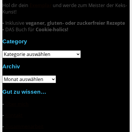
Hol dir dein
Exemplar
und
werde zum Meister der Keks-
Kunst
!
▪ Inklusive
veganer, gluten- oder zuckerfreier Rezepte
▪ DAS Buch für
Cookie-holics!
Category
Category
Archiv
Archiv
Gut zu wissen…
▪
Über mich
▪
Kontakt
▪
Zusammenarbeit