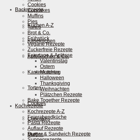
Cookies
Backrezepte
Cupcakes
Muffins
Pies
Kuchen A-Z
Tartes
Brot & Co.
Frühstück
Käsekuchen
Vegane Rezepte
Zuckerfreie Rezepte
Feiertage & Anlässe
Apfelkuchen & Co.
Valentinstag
Ostern
Kastenkuchen
Muttertag
Halloween
Thanksgiving
Torten
Weihnachten
Plätzchen Rezepte
Bake Together Rezepte
Cookies
Kochrezepte
Kochrezepte A-Z
Feierabendküche
Cupcakes
Pasta Rezepte
Auflauf Rezepte
Burger & Sandwich Rezepte
Muffins
Suppenrezepte