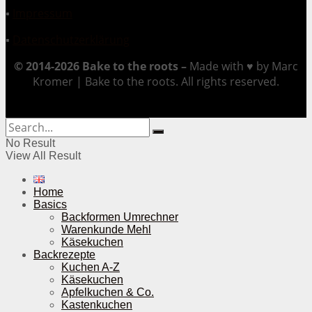
▪
Impressum
▪
Datenschutzerklärung
© 2014-2026 Bake to the roots –
Made with ♥ by Marc
Kromer | Bake to the roots. All rights reserved.
No Result
View All Result
Home
Basics
Backformen Umrechner
Warenkunde Mehl
Käsekuchen
Backrezepte
Kuchen A-Z
Käsekuchen
Apfelkuchen & Co.
Kastenkuchen