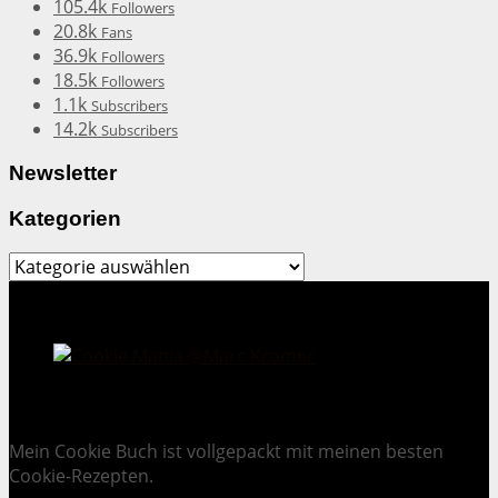
105.4k
Followers
20.8k
Fans
36.9k
Followers
18.5k
Followers
1.1k
Subscribers
14.2k
Subscribers
Newsletter
Kategorien
Kategorien
Cookie Mania:
100 verlockende Keksrezepte.
Mein Cookie Buch ist vollgepackt mit meinen besten
Cookie-Rezepten.