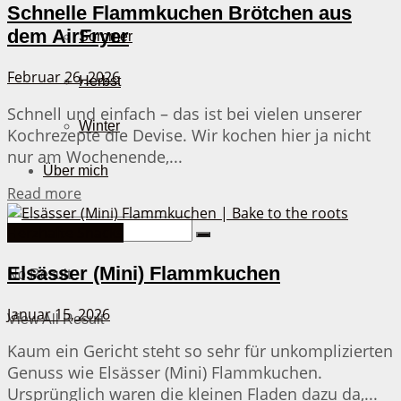
Schnelle Flammkuchen Brötchen aus
dem AirFryer
Sommer
Februar 26, 2026
Herbst
Schnell und einfach – das ist bei vielen unserer
Winter
Kochrezepte die Devise. Wir kochen hier ja nicht
nur am Wochenende,...
Über mich
Details
Read more
Herzhafte Snacks
Elsässer (Mini) Flammkuchen
No Result
Januar 15, 2026
View All Result
Kaum ein Gericht steht so sehr für unkomplizierten
Genuss wie Elsässer (Mini) Flammkuchen.
Ursprünglich waren die kleinen Fladen dazu da,...