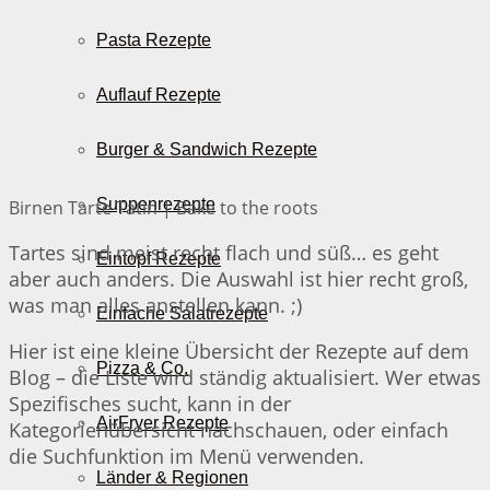
Pasta Rezepte
Auflauf Rezepte
Burger & Sandwich Rezepte
Suppenrezepte
Birnen Tarte Tatin | Bake to the roots
Tartes sind meist recht flach und süß… es geht
Eintopf Rezepte
aber auch anders. Die Auswahl ist hier recht groß,
was man alles anstellen kann. ;)
Einfache Salatrezepte
Hier ist eine kleine Übersicht der Rezepte auf dem
Pizza & Co.
Blog – die Liste wird ständig aktualisiert. Wer etwas
Spezifisches sucht, kann in der
AirFryer Rezepte
Kategorienübersicht nachschauen, oder einfach
die Suchfunktion im Menü verwenden.
Länder & Regionen