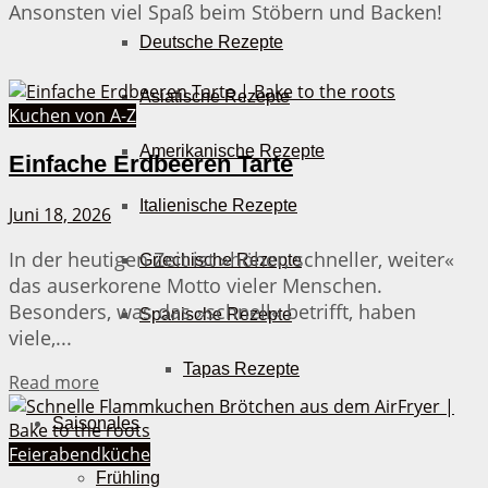
Ansonsten viel Spaß beim Stöbern und Backen!
Deutsche Rezepte
Asiatische Rezepte
Kuchen von A-Z
Amerikanische Rezepte
Einfache Erdbeeren Tarte
Italienische Rezepte
Juni 18, 2026
In der heutigen Zeit ist »höher, schneller, weiter«
Griechische Rezepte
das auserkorene Motto vieler Menschen.
Besonders, was das »schnell« betrifft, haben
Spanische Rezepte
viele,...
Tapas Rezepte
Details
Read more
Saisonales
Feierabendküche
Frühling