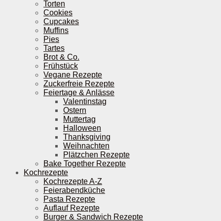
Torten
Cookies
Cupcakes
Muffins
Pies
Tartes
Brot & Co.
Frühstück
Vegane Rezepte
Zuckerfreie Rezepte
Feiertage & Anlässe
Valentinstag
Ostern
Muttertag
Halloween
Thanksgiving
Weihnachten
Plätzchen Rezepte
Bake Together Rezepte
Kochrezepte
Kochrezepte A-Z
Feierabendküche
Pasta Rezepte
Auflauf Rezepte
Burger & Sandwich Rezepte