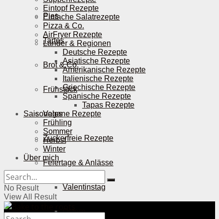
Eintopf Rezepte
Pies
Einfache Salatrezepte
Pizza & Co.
AirFryer Rezepte
Tartes
Länder & Regionen
Deutsche Rezepte
Asiatische Rezepte
Brot & Co.
Amerikanische Rezepte
Italienische Rezepte
Griechische Rezepte
Frühstück
Spanische Rezepte
Tapas Rezepte
Saisonales
Vegane Rezepte
Frühling
Sommer
Zuckerfreie Rezepte
Herbst
Winter
Über mich
Feiertage & Anlässe
Valentinstag
No Result
View All Result
Ostern