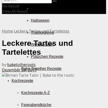
No Result
Muttertag
View All Result
Halloween
Home
Leckere Tartes und Tartelettes
Thanksgiving
Leckere Tartes und
Weihnachten
Tartelettes
Plätzchen Rezepte
by
baketotheroots
Bake Together Rezepte
Dezember 28, 2017
Kochrezepte
Kochrezepte A-Z
Feierabendküche