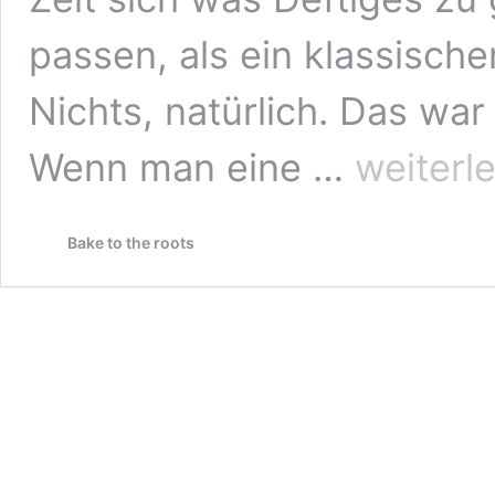
passen, als ein klassisch
Nichts, natürlich. Das war
Einfacher
Wenn man eine …
weiterl
Zwiebelkuchen
vom
Blech
Bake to the roots