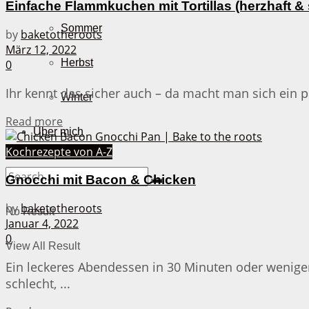
Einfache Flammkuchen mit Tortillas (herzhaft &
Sommer
by
baketotheroots
März 12, 2022
Herbst
0
Ihr kennt das sicher auch – da macht man sich ein
Winter
Details
Read more
Über mich
Kochrezepte von A-Z
Gnocchi mit Bacon & Chicken
by
baketotheroots
No Result
Januar 4, 2022
0
View All Result
Ein leckeres Abendessen in 30 Minuten oder wenige
schlecht, ...