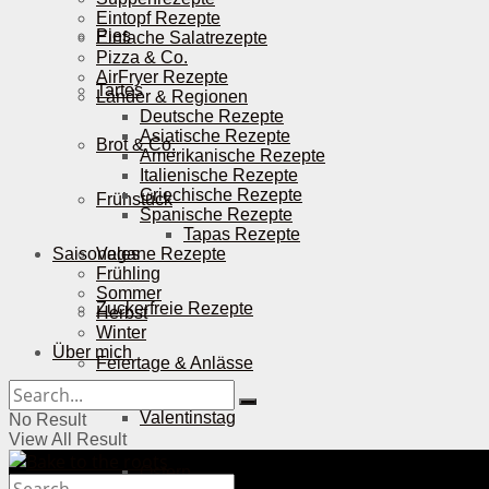
Eintopf Rezepte
Pies
Einfache Salatrezepte
Pizza & Co.
AirFryer Rezepte
Tartes
Länder & Regionen
Deutsche Rezepte
Asiatische Rezepte
Brot & Co.
Amerikanische Rezepte
Italienische Rezepte
Griechische Rezepte
Frühstück
Spanische Rezepte
Tapas Rezepte
Saisonales
Vegane Rezepte
Frühling
Sommer
Zuckerfreie Rezepte
Herbst
Winter
Über mich
Feiertage & Anlässe
Valentinstag
No Result
View All Result
Ostern