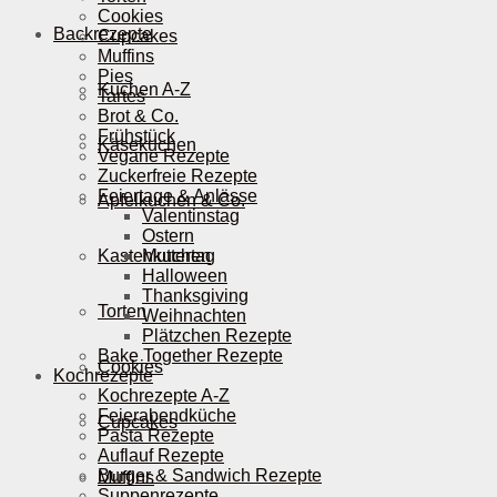
Cookies
Backrezepte
Cupcakes
Muffins
Pies
Kuchen A-Z
Tartes
Brot & Co.
Frühstück
Käsekuchen
Vegane Rezepte
Zuckerfreie Rezepte
Feiertage & Anlässe
Apfelkuchen & Co.
Valentinstag
Ostern
Kastenkuchen
Muttertag
Halloween
Thanksgiving
Torten
Weihnachten
Plätzchen Rezepte
Bake Together Rezepte
Cookies
Kochrezepte
Kochrezepte A-Z
Feierabendküche
Cupcakes
Pasta Rezepte
Auflauf Rezepte
Burger & Sandwich Rezepte
Muffins
Suppenrezepte