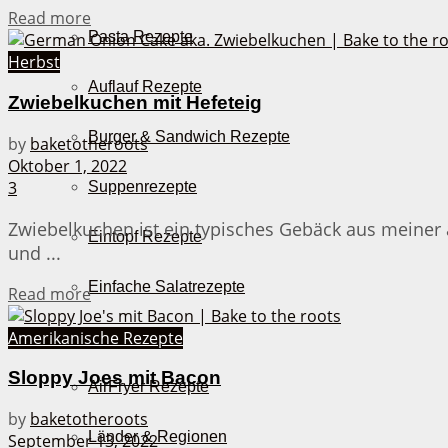
Details
Read more
Pasta Rezepte
Herbst
Auflauf Rezepte
Zwiebelkuchen mit Hefeteig
Burger & Sandwich Rezepte
by
baketotheroots
Oktober 1, 2022
3
Suppenrezepte
Zwiebelkuchen ist ein typisches Gebäck aus meiner 
Eintopf Rezepte
und ...
Einfache Salatrezepte
Details
Read more
Amerikanische Rezepte
Pizza & Co.
Sloppy Joes mit Bacon
AirFryer Rezepte
by
baketotheroots
Länder & Regionen
September 13, 2022