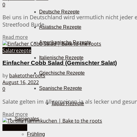
0
Deutsche Rezepte
Bei uns in Deutschland wird vermutlich nicht jeder 
Streetfood Bude ...
Asiatische Rezepte
Details
Read more
Amerikanische Rezepte
Salatrezepte
Italienische Rezepte
Einfacher Cobb Salad (Gemischter Salat)
Griechische Rezepte
by
baketotheroots
August 16, 2022
0
Spanische Rezepte
Salate gelten im Allgemeinen ja als lecker und gesun
Tapas Rezepte
Details
Read more
Saisonales
Pizza & Co.
Frühling