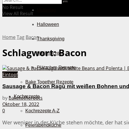
No Result
Muttertag
View All Result
Halloween
Home
Tag
Bacon
Thanksgiving
Schlagwort:
Bacon
Weihnachten
Plätzchen Rezepte
Eintopf
Bake Together Rezepte
Sausage & Bacon Ragù mit weißen Bohnen und
Kochrezepte
by
baketotheroots
Oktober 18, 2022
0
Kochrezepte A-Z
Wer weniger in der Küche stehen möchte, der hat si
Feierabendküche