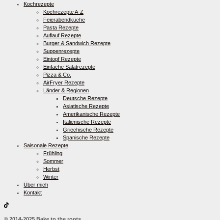
Kochrezepte
Kochrezepte A-Z
Feierabendküche
Pasta Rezepte
Auflauf Rezepte
Burger & Sandwich Rezepte
Suppenrezepte
Eintopf Rezepte
Einfache Salatrezepte
Pizza & Co.
AirFryer Rezepte
Länder & Regionen
Deutsche Rezepte
Asiatische Rezepte
Amerikanische Rezepte
Italienische Rezepte
Griechische Rezepte
Spanische Rezepte
Saisonale Rezepte
Frühling
Sommer
Herbst
Winter
Über mich
Kontakt
© 2014-2025 Bake to the roots