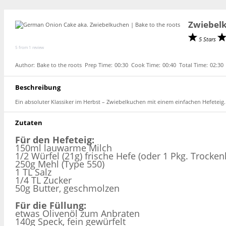
Zwiebelk
5 Stars
5
from
1
review
Author:
Bake to the roots
Prep Time:
00:30
Cook Time:
00:40
Total Time:
02:30
Beschreibung
Ein absoluter Klassiker im Herbst – Zwiebelkuchen mit einem einfachen Hefetei
Zutaten
Für den Hefeteig:
150ml lauwarme Milch
1/2 Würfel (21g) frische Hefe (oder 1 Pkg. Trocken
250g Mehl (Type 550)
1 TL Salz
1/4 TL Zucker
50g Butter, geschmolzen
Für die Füllung:
etwas Olivenöl zum Anbraten
140g Speck, fein gewürfelt