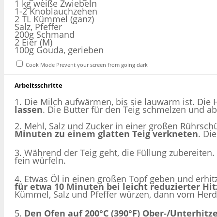
1 kg weiße Zwiebeln
1-2 Knoblauchzehen
2 TL Kümmel (ganz)
Salz, Pfeffer
200g Schmand
2 Eier (M)
100g Gouda, gerieben
Cook Mode
Prevent your screen from going dark
Arbeitsschritte
1. Die Milch aufwärmen, bis sie lauwarm ist. Die 
lassen
. Die Butter für den Teig schmelzen und a
2. Mehl, Salz und Zucker in einer großen Rührsc
Minuten zu einem glatten Teig verkneten
. Di
3. Während der Teig geht, die Füllung zubereite
fein würfeln.
4. Etwas Öl in einen großen Topf geben und erh
für etwa 10 Minuten bei leicht reduzierter H
Kümmel, Salz und Pfeffer würzen, dann vom Herd
5.
Den Ofen auf 200°C (390°F) Ober-/Unterhitz