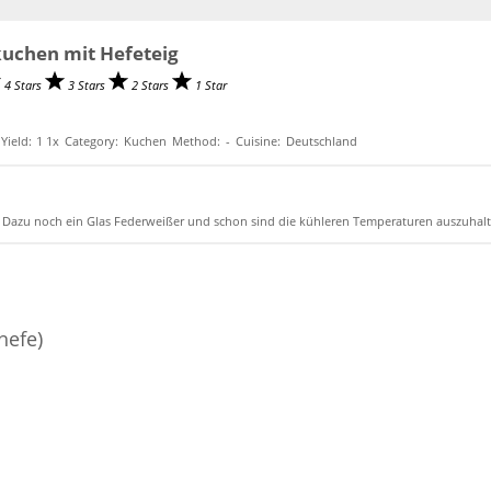
uchen mit Hefeteig
4 Stars
3 Stars
2 Stars
1 Star
Yield:
1
1
x
Category:
Kuchen
Method:
-
Cuisine:
Deutschland
g. Dazu noch ein Glas Federweißer und schon sind die kühleren Temperaturen auszuhalt
hefe)