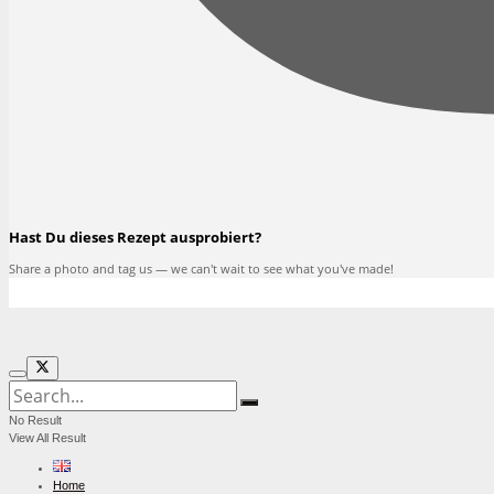
Hast Du dieses Rezept ausprobiert?
Share a photo and tag us — we can't wait to see what you've made!
No Result
View All Result
Home