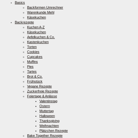
Basics
Backformen Umrechner
Warenkunde Mehl
Käsekuchen
Backrezepte
Kuchen A-Z
Käsekuchen
Apfelkuchen & Co.
Kastenkuchen
Torten
Cookies
Cupcakes
Muffins
Pies
Tartes
Brot & Co.
Frühstück
Vegane Rezepte
Zuckerfreie Rezepte
Feiertage & Anlässe
Valentinstag
Ostern
Muttertag
Halloween
Thanksgiving
Weihnachten
Plätzchen Rezepte
Bake Together Rezepte