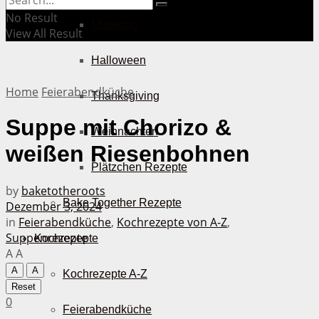
No Result
Muttertag
View All Result
Halloween
Home
Feierabendküche
Thanksgiving
Suppe mit Chorizo &
Weihnachten
weißen Riesenbohnen
Plätzchen Rezepte
by
baketotheroots
Bake Together Rezepte
Dezember 3, 2024
in
Feierabendküche
,
Kochrezepte von A-Z
,
Suppenrezepte
Kochrezepte
A
A
A
A
Kochrezepte A-Z
Reset
0
Feierabendküche