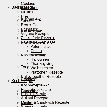
Cookies
Backrezepte
Cupcakes
Muffins
Pies
Kuchen A-Z
Tartes
Brot & Co.
Frühstück
Käsekuchen
Vegane Rezepte
Zuckerfreie Rezepte
Feiertage & Anlässe
Apfelkuchen & Co.
Valentinstag
Ostern
Kastenkuchen
Muttertag
Halloween
Thanksgiving
Torten
Weihnachten
Plätzchen Rezepte
Bake Together Rezepte
Cookies
Kochrezepte
Kochrezepte A-Z
Feierabendküche
Cupcakes
Pasta Rezepte
Auflauf Rezepte
Burger & Sandwich Rezepte
Muffins
Suppenrezepte