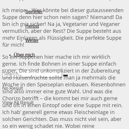
Ich meine… Wer könnte bei dieser gutausseenden
Sommer
Suppe denn hier schon nein sagen? Niemand! Da
bin ich mir sicher! Na ja, Vegetarier und Veganer
Herbst
vermutlich, aber der Rest? Die Suppe besteht aus
mehr Einlagen als Flüssigkeit. Die perfekte Suppe
Winter
für mich!
Über mich
So ein Süppchen hier mache ich mir wirklich
gerne. Ich finde Bohnen in einer Suppe einfach
super. Die sind unkompliziert in der Zubereitung
und Hülsenfrüchte sollte man ja mehrmals die
Woche in den Speiseplan einbauen. Riesenbohnen
No Result
sind also immer eine gute Wahl. Und was die
Chorizo betrifft – die kommt bei mir auch gerne
View All Result
und oft in einen Eintopf oder eine Suppe mit rein.
Ich hab’ generell gerne etwas Fleischeinlage in
solchen Gerichten. Das muss nicht viel sein, aber
so ein wenig schadet nie. Wobei reine