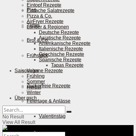
Eintopf Rezepte
Pies
Einfache Salatrezepte
Pizza & Co.
AirFryer Rezepte
Tartes
Länder & Regionen
Deutsche Rezepte
Asiatische Rezepte
Brot & Co.
Amerikanische Rezepte
Italienische Rezepte
Griechische Rezepte
Frühstück
Spanische Rezepte
Tapas Rezepte
Saisonales
Vegane Rezepte
Frühling
Sommer
Zuckerfreie Rezepte
Herbst
Winter
Über mich
Feiertage & Anlässe
Valentinstag
No Result
View All Result
Ostern