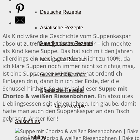
Deutsche Rezepte
Asiatische Rezepte
Als Kind wäre die Geschichte vom Suppenkaspar
absolut zutreffend gewesen bei mir – ich mochte
Amerikanische Rezepte
als Kind keine Suppe. Das hat sich mit den Jahren
allerdings ein wenig geändert. Nicht zu 100%, da
Italienische Rezepte
ich klare Suppen noch immer nicht so richtig mag.
Ist eine Suppe aber würzig und hat ordentlich
Griechische Rezepte
Einlagen drin, dann bin ich der Erste, der die
Schüssel hinhält. So auch bei dieser
Suppe mit
Spanische Rezepte
Chorizo & weißen Riesenbohnen
. Ein absolutes
Lieblingsessen seit vielen Jahren. Ich glaube, damit
Tapas Rezepte
hätte man auch den Suppenkaspar an den Tisch
gebracht. Armer Kerl!
Saisonales
Frühling
Suppe mit Chorizo & weißen Riesenbohnen | Bake to