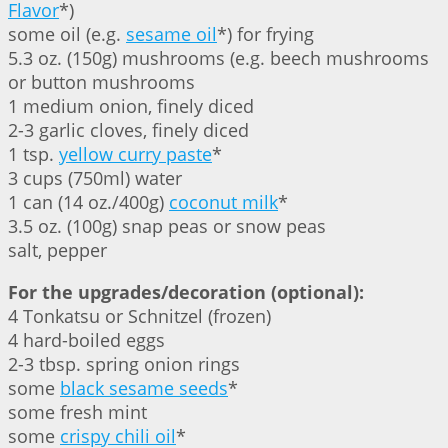
Flavor
*)
some oil (e.g.
sesame oil
*) for frying
5.3 oz. (150g) mushrooms (e.g. beech mushrooms
or button mushrooms
1 medium onion, finely diced
2-3 garlic cloves, finely diced
1 tsp.
yellow curry paste
*
3 cups (750ml) water
1 can (14 oz./400g)
coconut milk
*
3.5 oz. (100g) snap peas or snow peas
salt, pepper
For the upgrades/decoration (optional):
4 Tonkatsu or Schnitzel (frozen)
4 hard-boiled eggs
2-3 tbsp. spring onion rings
some
black sesame seeds
*
some fresh mint
some
crispy chili oil
*