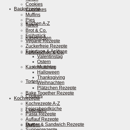
Cookies
Backrezepte
Cupcakes
Muffins
Pies
Kuchen A-Z
Tartes
Brot & Co.
Frühstück
Käsekuchen
Vegane Rezepte
Zuckerfreie Rezepte
Feiertage & Anlässe
Apfelkuchen & Co.
Valentinstag
Ostern
Kastenkuchen
Muttertag
Halloween
Thanksgiving
Torten
Weihnachten
Plätzchen Rezepte
Bake Together Rezepte
Cookies
Kochrezepte
Kochrezepte A-Z
Feierabendküche
Cupcakes
Pasta Rezepte
Auflauf Rezepte
Burger & Sandwich Rezepte
Muffins
Suppenrezepte