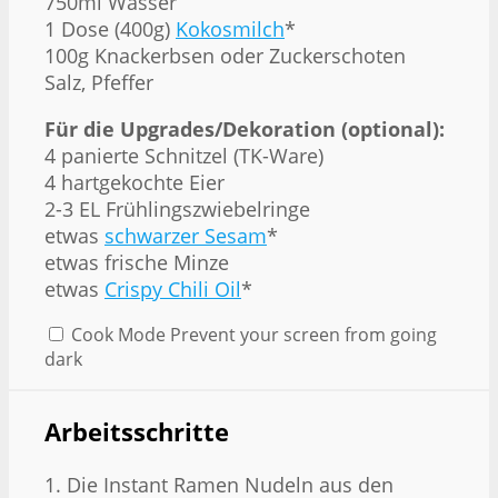
750
ml Wasser
1
Dose (400g)
Kokosmilch
*
100g
Knackerbsen oder Zuckerschoten
Salz, Pfeffer
Für die Upgrades/Dekoration (optional):
4
panierte Schnitzel (TK-Ware)
4
hartgekochte Eier
2
-
3
EL Frühlingszwiebelringe
etwas
schwarzer Sesam
*
etwas frische Minze
etwas
Crispy Chili Oil
*
Cook Mode
Prevent your screen from going
dark
Arbeitsschritte
1. Die Instant Ramen Nudeln aus den