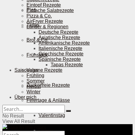
Eintopf Rezepte
Pies
Einfache Salatrezepte
Pizza & Co.
AirFryer Rezepte
Tartes
Länder & Regionen
Deutsche Rezepte
Asiatische Rezepte
Brot & Co.
Amerikanische Rezepte
Italienische Rezepte
Griechische Rezepte
Frühstück
Spanische Rezepte
Tapas Rezepte
Saisonales
Vegane Rezepte
Frühling
Sommer
Zuckerfreie Rezepte
Herbst
Winter
Über mich
Feiertage & Anlässe
Valentinstag
No Result
View All Result
Ostern