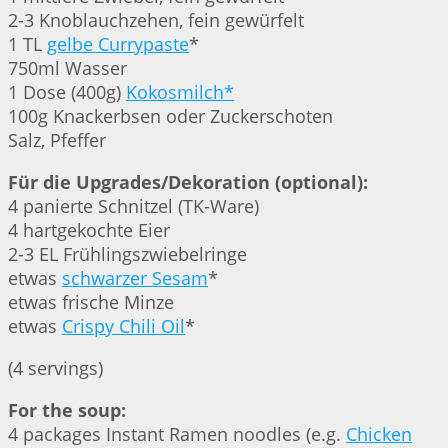
2-3 Knoblauchzehen, fein gewürfelt
1 TL
gelbe Currypaste
*
750ml Wasser
1 Dose (400g)
Kokosmilch*
100g Knackerbsen oder Zuckerschoten
Salz, Pfeffer
Für die Upgrades/Dekoration (optional):
4 panierte Schnitzel (TK-Ware)
4 hartgekochte Eier
2-3 EL Frühlingszwiebelringe
etwas
schwarzer Sesam
*
etwas frische Minze
etwas
Crispy Chili Oil
*
(4 servings)
For the soup:
4 packages Instant Ramen noodles (e.g.
Chicken