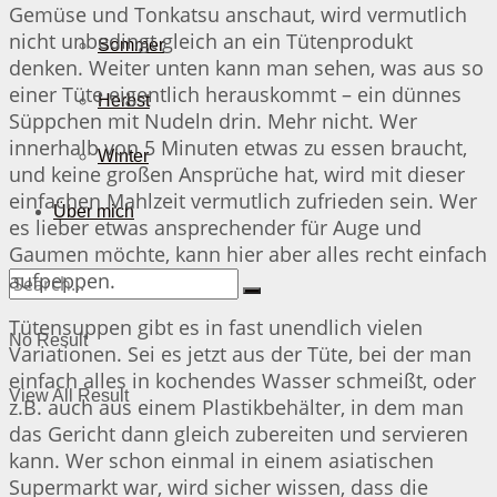
Gemüse und Tonkatsu anschaut, wird vermutlich
nicht unbedingt gleich an ein Tütenprodukt
Sommer
denken. Weiter unten kann man sehen, was aus so
einer Tüte eigentlich herauskommt – ein dünnes
Herbst
Süppchen mit Nudeln drin. Mehr nicht. Wer
innerhalb von 5 Minuten etwas zu essen braucht,
Winter
und keine großen Ansprüche hat, wird mit dieser
einfachen Mahlzeit vermutlich zufrieden sein. Wer
Über mich
es lieber etwas ansprechender für Auge und
Gaumen möchte, kann hier aber alles recht einfach
aufpeppen.
Tütensuppen gibt es in fast unendlich vielen
No Result
Variationen. Sei es jetzt aus der Tüte, bei der man
einfach alles in kochendes Wasser schmeißt, oder
View All Result
z.B. auch aus einem Plastikbehälter, in dem man
das Gericht dann gleich zubereiten und servieren
kann. Wer schon einmal in einem asiatischen
Supermarkt war, wird sicher wissen, dass die