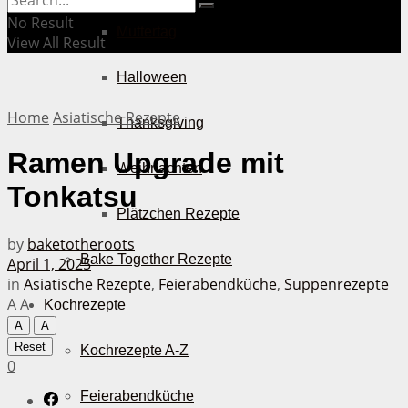
No Result
Muttertag
View All Result
Halloween
Home
Asiatische Rezepte
Thanksgiving
Ramen Upgrade mit
Weihnachten
Tonkatsu
Plätzchen Rezepte
by
baketotheroots
Bake Together Rezepte
April 1, 2025
in
Asiatische Rezepte
,
Feierabendküche
,
Suppenrezepte
A
A
Kochrezepte
A
A
Reset
Kochrezepte A-Z
0
Feierabendküche