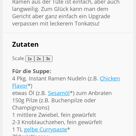
Ramen aus der Tüte ist einfach, aber auch
langweilig. Zum Glück kann man dem
Gericht aber ganz einfach ein Upgrade
verpassen mit leckerem Tonkatsu!
Zutaten
Scale
1x
2x
3x
Für die Suppe:
4
Pkg. Instant Ramen Nudeln (z.B.
Chicken
Flavor
*)
etwas Öl (z.B.
Sesamöl
*) zum Anbraten
150g
Pilze (z.B. Buchenpilze oder
Champignons)
1
mittlere Zwiebel, fein gewürfelt
2
-
3
Knoblauchzehen, fein gewürfelt
1
TL
gelbe Currypaste
*