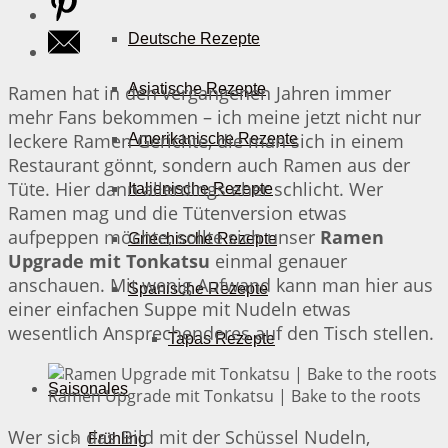
Deutsche Rezepte
Asiatische Rezepte
Ramen hat in den vergangenen Jahren immer
mehr Fans bekommen – ich meine jetzt nicht nur
leckere Ramen Gerichte, die man sich in einem
Amerikanische Rezepte
Restaurant gönnt, sondern auch Ramen aus der
Tüte. Hier dann allerdings eher schlicht. Wer
Italienische Rezepte
Ramen mag und die Tütenversion etwas
aufpeppen möchte, sollte sich unser
Ramen
Griechische Rezepte
Upgrade mit Tonkatsu
einmal genauer
anschauen. Mit wenig Aufwand kann man hier aus
Spanische Rezepte
einer einfachen Suppe mit Nudeln etwas
wesentlich Ansprechenderes auf den Tisch stellen.
Tapas Rezepte
Saisonales
Ramen Upgrade mit Tonkatsu | Bake to the roots
Wer sich das Bild mit der Schüssel Nudeln,
Frühling