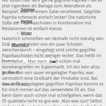
jetzt irgendwo als Beilage zum Abendbrot als
Sommer
Beispiel, oder in einem Salat verarbeitet. Gegrillte
Paprika schmeckt einfach lecker! Die natürliche
Herbst
Süße der Paprikaschoten in Kombination mit
Röstaromen ist einfach klasse.
Winter
Natürlich schmeißen wir deshalb nicht ständig den
Grill an und rösten uns ein paar Schoten
Über mich
zwischendurch – eingelegt sind solche gegrillte
Paprikaschoten nicht weniger lecker. Das heißt im
Normalfall… Man kann auch schon mal
danebengreifen im Supermarkt. Ich bin kein allzu
großer Fan von sauer eingelegter Paprika, was
No Result
vermutlich eine Großzahl der Produkte sind. Bei
den in Öl eingelegten gegrillten Paprikas kommt es
View All Result
für mich immer auf das verwendete Öl an. Das
kann dann auch schon mal schiefgehen, wenn das
Öl qualitativ nicht so gut war. Also was tun? Selbst