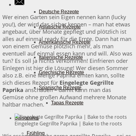
Deutsche Rezepte
Wer einen Garten sein Eigen nennen kann (lucky
you!), der wird das sicher kennen – man hat etwas
Asiatische Rezepte
angebaut, über Monate gepflegt und plötzlich ist
alles auf einmal ready für die Ernte. Dann hat man
Amerikanische Rezepte
von einem Gemüse plötzlich mehr, als man
eventuell auf einmal essen kann und will. Also was
Italienische Rezepte
tun? Es soll ja nichts verkommen! Einfrieren oder
Einlegen ist hier die Lösung! Wer diesen Sommer
Griechische Rezepte
also z.B. eine Menge Paprika ernten kann, sollte
sich dieses Rezept für
Eingelegte Gegrillte
Spanische Rezepte
Paprika
anschauen – damit kann man das
Gemüse ohne großen Aufwand mehrere Monate
Tapas Rezepte
haltbar machen.
Saisonales
Eingelegte Gegrillte Paprika | Bake to the roots
Frühling
Wir essen hier sehr gerne gegrillte Paprika – sei es