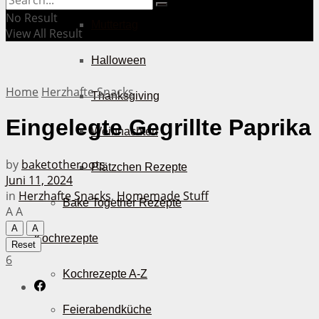
No Result
Muttertag
View All Result
Halloween
Home
Herzhafte Snacks
Thanksgiving
Eingelegte Gegrillte Paprika
Weihnachten
by
baketotheroots
Plätzchen Rezepte
Juni 11, 2024
in
Herzhafte Snacks
,
Homemade Stuff
Bake Together Rezepte
A
A
A
A
Kochrezepte
Reset
6
Kochrezepte A-Z
Feierabendküche