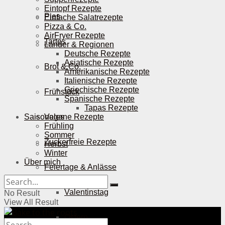
Eintopf Rezepte
Pies
Einfache Salatrezepte
Pizza & Co.
AirFryer Rezepte
Tartes
Länder & Regionen
Deutsche Rezepte
Asiatische Rezepte
Brot & Co.
Amerikanische Rezepte
Italienische Rezepte
Griechische Rezepte
Frühstück
Spanische Rezepte
Tapas Rezepte
Saisonales
Vegane Rezepte
Frühling
Sommer
Zuckerfreie Rezepte
Herbst
Winter
Über mich
Feiertage & Anlässe
Valentinstag
No Result
View All Result
Ostern