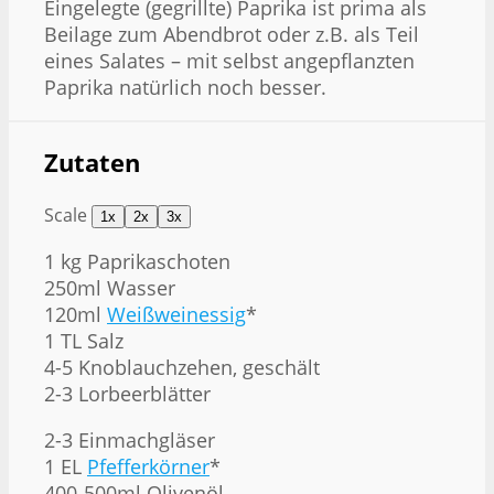
Eingelegte (gegrillte) Paprika ist prima als
Beilage zum Abendbrot oder z.B. als Teil
eines Salates – mit selbst angepflanzten
Paprika natürlich noch besser.
Zutaten
Scale
1x
2x
3x
1
kg Paprikaschoten
250ml Wasser
120ml
Weißweinessig
*
1 TL Salz
4-5 Knoblauchzehen, geschält
2-3 Lorbeerblätter
2
-
3
Einmachgläser
1 EL
Pfefferkörner
*
400-500ml Olivenöl