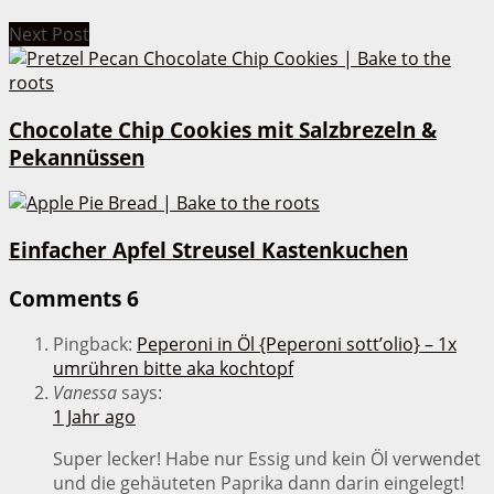
Next Post
Chocolate Chip Cookies mit Salzbrezeln &
Pekannüssen
Einfacher Apfel Streusel Kastenkuchen
Comments
6
Pingback:
Peperoni in Öl {Peperoni sott’olio} – 1x
umrühren bitte aka kochtopf
Vanessa
says:
1 Jahr ago
Super lecker! Habe nur Essig und kein Öl verwendet
und die gehäuteten Paprika dann darin eingelegt!