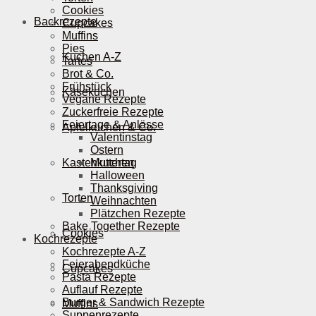
Cookies
Backrezepte
Cupcakes
Muffins
Pies
Kuchen A-Z
Tartes
Brot & Co.
Frühstück
Käsekuchen
Vegane Rezepte
Zuckerfreie Rezepte
Feiertage & Anlässe
Apfelkuchen & Co.
Valentinstag
Ostern
Kastenkuchen
Muttertag
Halloween
Thanksgiving
Torten
Weihnachten
Plätzchen Rezepte
Bake Together Rezepte
Cookies
Kochrezepte
Kochrezepte A-Z
Feierabendküche
Cupcakes
Pasta Rezepte
Auflauf Rezepte
Burger & Sandwich Rezepte
Muffins
Suppenrezepte