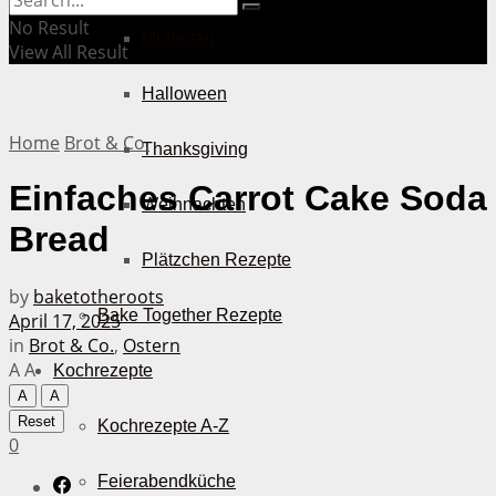
No Result
Muttertag
View All Result
Halloween
Home
Brot & Co.
Thanksgiving
Einfaches Carrot Cake Soda
Weihnachten
Bread
Plätzchen Rezepte
by
baketotheroots
Bake Together Rezepte
April 17, 2025
in
Brot & Co.
,
Ostern
A
A
Kochrezepte
A
A
Reset
Kochrezepte A-Z
0
Feierabendküche