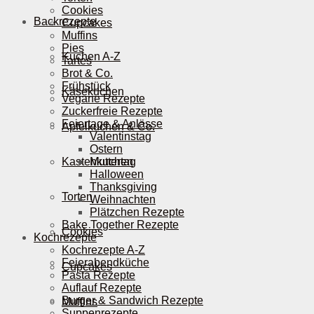
Cookies
Backrezepte
Cupcakes
Muffins
Pies
Kuchen A-Z
Tartes
Brot & Co.
Frühstück
Käsekuchen
Vegane Rezepte
Zuckerfreie Rezepte
Feiertage & Anlässe
Apfelkuchen & Co.
Valentinstag
Ostern
Kastenkuchen
Muttertag
Halloween
Thanksgiving
Torten
Weihnachten
Plätzchen Rezepte
Bake Together Rezepte
Cookies
Kochrezepte
Kochrezepte A-Z
Feierabendküche
Cupcakes
Pasta Rezepte
Auflauf Rezepte
Burger & Sandwich Rezepte
Muffins
Suppenrezepte