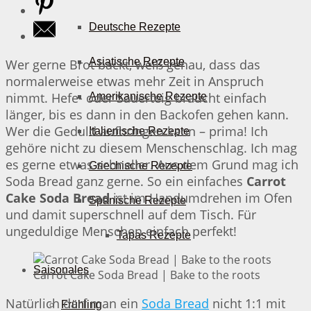
Deutsche Rezepte
Asiatische Rezepte
Wer gerne Brot backt, weiß genau, dass das
normalerweise etwas mehr Zeit in Anspruch
nimmt. Hefe- oder Sauerteig braucht einfach
Amerikanische Rezepte
länger, bis es dann in den Backofen gehen kann.
Wer die Geduld aufbringen kann – prima! Ich
Italienische Rezepte
gehöre nicht zu diesem Menschenschlag. Ich mag
es gerne etwas schneller. Aus dem Grund mag ich
Griechische Rezepte
Soda Bread ganz gerne. So ein einfaches
Carrot
Cake Soda Bread
ist im Handumdrehen im Ofen
Spanische Rezepte
und damit superschnell auf dem Tisch. Für
ungeduldige Menschen einfach perfekt!
Tapas Rezepte
Saisonales
Carrot Cake Soda Bread | Bake to the roots
Natürlich darf man ein
Soda Bread
nicht 1:1 mit
Frühling