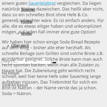
einem guten
Sauerteigbrot
vergleichen. Da liegen
natürlich Welten dazwischen. Das heißt aber nicht,
Sommer
dass so ein schnelles Brot ohne Hefe & Co.
generell schlechter wäre. Es ist einfach anders. Für
Herbst
alle, die es etwas eiliger haben und unkompliziert
mögen, auf jeden Fall immer eine gute Option!
Winter
Wir haben hier schon einige Soda Bread Rezepte
Über mich
auf dem Blog – bisher alle eher herzhaft. Als
schnelle Beilage zum Grillen sind solche Brote z.B.
wunderbar geeignet. Solche Brote kann man auch
recht spontan backen, wenn man alle Zutaten zu
Hause hat. Die Zubereitung geht wirklich recht
No Result
schnell, weil hier keine Hefe oder Sauerteig lange
aufgehen müssen. Das Triebmittel für solch ein
View All Result
Brot ist Natron – der Name verrät das ja schon.
Soda = Natron.