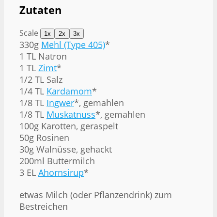
Zutaten
Scale
1x
2x
3x
330g
Mehl (Type 405)
*
1 TL Natron
1 TL
Zimt
*
1/2 TL Salz
1/4 TL
Kardamom
*
1/8 TL
Ingwer
*, gemahlen
1/8 TL
Muskatnuss
*, gemahlen
100g Karotten, geraspelt
50g Rosinen
30g Walnüsse, gehackt
200ml Buttermilch
3 EL
Ahornsirup
*
etwas Milch (oder Pflanzendrink) zum
Bestreichen