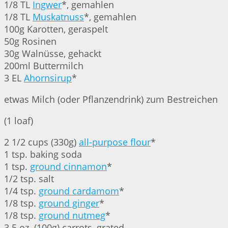
1/8 TL
Ingwer
*, gemahlen
1/8 TL
Muskatnuss
*, gemahlen
100g Karotten, geraspelt
50g Rosinen
30g Walnüsse, gehackt
200ml Buttermilch
3 EL
Ahornsirup
*
etwas Milch (oder Pflanzendrink) zum Bestreichen
(1 loaf)
2 1/2 cups (330g)
all-purpose flour
*
1 tsp. baking soda
1 tsp.
ground cinnamon
*
1/2 tsp. salt
1/4 tsp.
ground cardamom
*
1/8 tsp.
ground ginger
*
1/8 tsp.
ground nutmeg
*
3.5 oz. (100g) carrots, grated