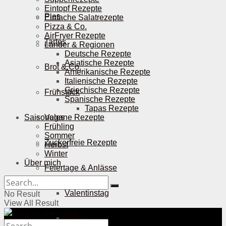
Eintopf Rezepte
Pies
Einfache Salatrezepte
Pizza & Co.
AirFryer Rezepte
Tartes
Länder & Regionen
Deutsche Rezepte
Asiatische Rezepte
Brot & Co.
Amerikanische Rezepte
Italienische Rezepte
Griechische Rezepte
Frühstück
Spanische Rezepte
Tapas Rezepte
Saisonales
Vegane Rezepte
Frühling
Sommer
Zuckerfreie Rezepte
Herbst
Winter
Über mich
Feiertage & Anlässe
Valentinstag
No Result
View All Result
Ostern