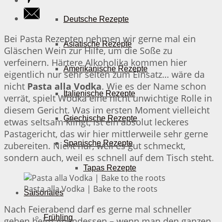
Deutsche Rezepte
Bei Pasta Rezepten nehmen wir gerne mal ein
Asiatische Rezepte
Gläschen Wein zur Hilfe, um die Soße zu
verfeinern. Härtere Alkoholika kommen hier
Amerikanische Rezepte
eigentlich nur sehr selten zum Einsatz… wäre da
nicht
Pasta alla Vodka
. Wie es der Name schon
Italienische Rezepte
verrät, spielt Wodka eine nicht unwichtige Rolle in
diesem Gericht. Was im ersten Moment vielleicht
Griechische Rezepte
etwas seltsam klingt, ist ein absolut leckeres
Pastagericht, das wir hier mittlerweile sehr gerne
Spanische Rezepte
zubereiten. Nicht nur, weil es gut schmeckt,
sondern auch, weil es schnell auf dem Tisch steht.
Tapas Rezepte
Pasta alla Vodka | Bake to the roots
Saisonales
Nach Feierabend darf es gerne mal schneller
Frühling
gehen beim Abendessen – wenn man den ganzen