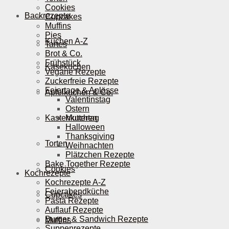
Cookies
Backrezepte
Cupcakes
Muffins
Pies
Kuchen A-Z
Tartes
Brot & Co.
Frühstück
Käsekuchen
Vegane Rezepte
Zuckerfreie Rezepte
Feiertage & Anlässe
Apfelkuchen & Co.
Valentinstag
Ostern
Kastenkuchen
Muttertag
Halloween
Thanksgiving
Torten
Weihnachten
Plätzchen Rezepte
Bake Together Rezepte
Cookies
Kochrezepte
Kochrezepte A-Z
Feierabendküche
Cupcakes
Pasta Rezepte
Auflauf Rezepte
Burger & Sandwich Rezepte
Muffins
Suppenrezepte