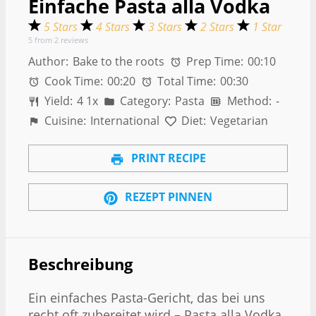
Einfache Pasta alla Vodka
5 Stars
4 Stars
3 Stars
2 Stars
1 Star
5
from
2
reviews
Author:
Bake to the roots
Prep Time:
00:10
Cook Time:
00:20
Total Time:
00:30
Yield:
4
1
x
Category:
Pasta
Method:
-
Cuisine:
International
Diet:
Vegetarian
PRINT RECIPE
REZEPT PINNEN
Beschreibung
Ein einfaches Pasta-Gericht, das bei uns
recht oft zubereitet wird – Pasta alla Vodka.