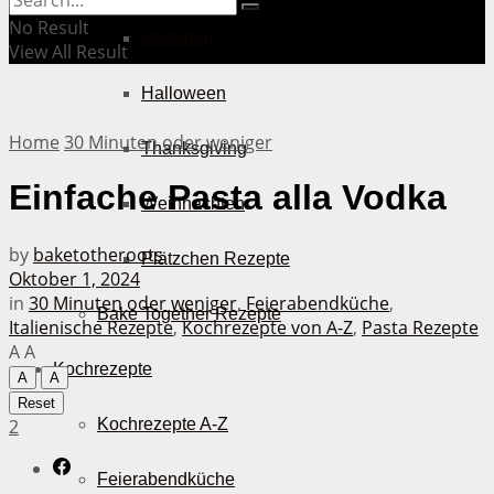
No Result
Muttertag
View All Result
Halloween
Home
30 Minuten oder weniger
Thanksgiving
Einfache Pasta alla Vodka
Weihnachten
by
baketotheroots
Plätzchen Rezepte
Oktober 1, 2024
in
30 Minuten oder weniger
,
Feierabendküche
,
Bake Together Rezepte
Italienische Rezepte
,
Kochrezepte von A-Z
,
Pasta Rezepte
A
A
Kochrezepte
A
A
Reset
2
Kochrezepte A-Z
Feierabendküche