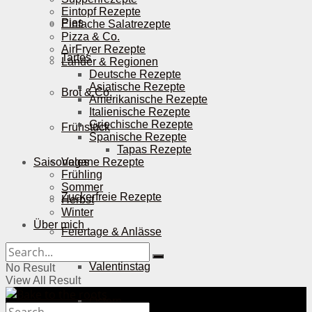
Eintopf Rezepte
Pies
Einfache Salatrezepte
Pizza & Co.
AirFryer Rezepte
Tartes
Länder & Regionen
Deutsche Rezepte
Asiatische Rezepte
Brot & Co.
Amerikanische Rezepte
Italienische Rezepte
Griechische Rezepte
Frühstück
Spanische Rezepte
Tapas Rezepte
Saisonales
Vegane Rezepte
Frühling
Sommer
Zuckerfreie Rezepte
Herbst
Winter
Über mich
Feiertage & Anlässe
Valentinstag
No Result
View All Result
Ostern