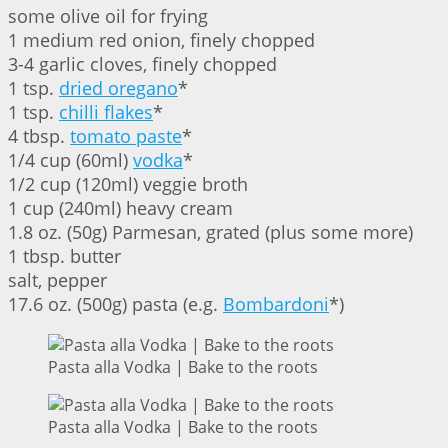
some olive oil for frying
1 medium red onion, finely chopped
3-4 garlic cloves, finely chopped
1 tsp.
dried oregano
*
1 tsp.
chilli flakes
*
4 tbsp.
tomato paste
*
1/4 cup (60ml)
vodka
*
1/2 cup (120ml) veggie broth
1 cup (240ml) heavy cream
1.8 oz. (50g) Parmesan, grated (plus some more)
1 tbsp. butter
salt, pepper
17.6 oz. (500g) pasta (e.g.
Bombardoni
*)
Pasta alla Vodka | Bake to the roots
Pasta alla Vodka | Bake to the roots