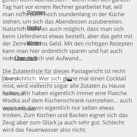
Tag hart vor einem Rechner gearbeitet hat, will
Sommer
man nicht auch noch stundenlang in der Küche
stehen, um sich das Abendessen zuzubereiten.
Natürlich wäre es auch möglich, dass man sich
Herbst
beim Lieferdienst etwas bestellt, aber das geht mit
der Zeit etwas ins Geld. Mit den richtigen Rezepten
Winter
kann man hier ordentlich sparen und hat auch
nicht sonderlich viel Aufwand…
Über mich
Die Zutatenliste für dieses Pastagericht ist recht
übersichtlich. Wer sich gerne mal einen Cocktail
mixt, wird vielleicht sogar alle Zutaten zu Hause
haben. Wir haben eigentlich immer eine Flasche
No Result
Wodka auf dem Küchenschrank rumstehen… auch
wenn wir davon eigentlich nur selten etwas
View All Result
trinken. Zum Kochen und Backen eignet sich das
Zeug aber zum Glück ja auch sehr gut. Schlecht
wird das Feuerwasser also nicht.