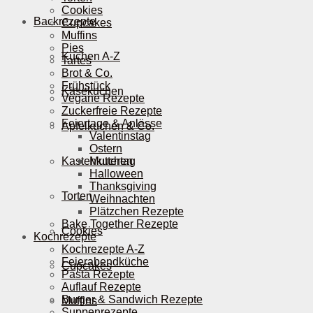
Cookies
Backrezepte
Cupcakes
Muffins
Pies
Kuchen A-Z
Tartes
Brot & Co.
Frühstück
Käsekuchen
Vegane Rezepte
Zuckerfreie Rezepte
Feiertage & Anlässe
Apfelkuchen & Co.
Valentinstag
Ostern
Kastenkuchen
Muttertag
Halloween
Thanksgiving
Torten
Weihnachten
Plätzchen Rezepte
Bake Together Rezepte
Cookies
Kochrezepte
Kochrezepte A-Z
Feierabendküche
Cupcakes
Pasta Rezepte
Auflauf Rezepte
Burger & Sandwich Rezepte
Muffins
Suppenrezepte