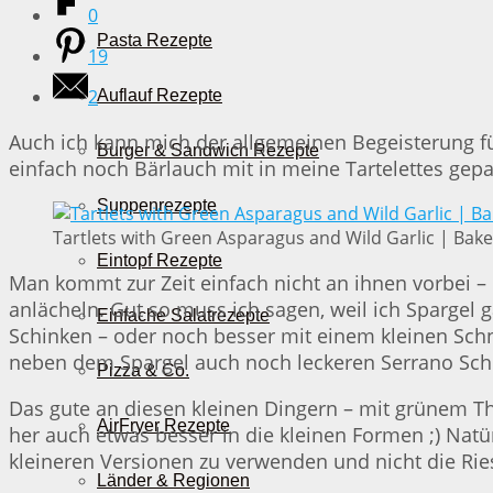
0
Pasta Rezepte
19
2
Auflauf Rezepte
Auch ich kann mich der allgemeinen Begeisterung für
Burger & Sandwich Rezepte
einfach noch Bärlauch mit in meine Tartelettes gepack
Suppenrezepte
Tartlets with Green Asparagus and Wild Garlic | Bake
Eintopf Rezepte
Man kommt zur Zeit einfach nicht an ihnen vorbei 
anlächeln. Gut so muss ich sagen, weil ich Spargel g
Einfache Salatrezepte
Schinken – oder noch besser mit einem kleinen Schn
neben dem Spargel auch noch leckeren Serrano Schi
Pizza & Co.
Das gute an diesen kleinen Dingern – mit grünem Th
AirFryer Rezepte
her auch etwas besser in die kleinen Formen ;) Natü
kleineren Versionen zu verwenden und nicht die Ri
Länder & Regionen