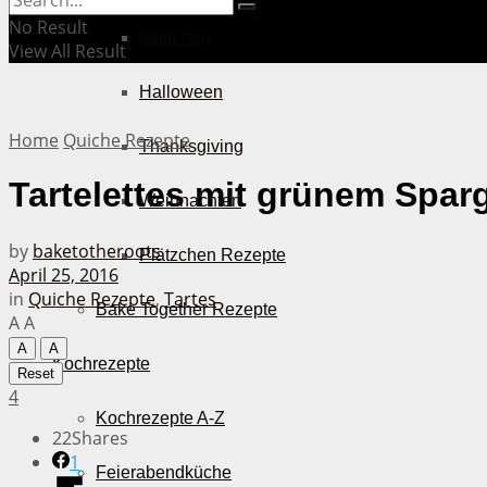
No Result
Muttertag
View All Result
Halloween
Home
Quiche Rezepte
Thanksgiving
Tartelettes mit grünem Spar
Weihnachten
by
baketotheroots
Plätzchen Rezepte
April 25, 2016
in
Quiche Rezepte
,
Tartes
Bake Together Rezepte
A
A
A
A
Kochrezepte
Reset
4
Kochrezepte A-Z
22
Shares
1
Feierabendküche