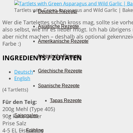
Tartlets with Green Asparagus and Wild Garlic | Bake
Deutsche Rezepte
Wer die Tartelettes schön kross mag, sollte sie vor
Asiatische Rezepte
also selbst, wie ihr es lieber mögt. Ich hab übrige
aber nicht machen – deshalb als optional gekennzei
Amerikanische Rezepte
Farbe :)
Italienische Rezepte
INGREDIENTS / ZUTATEN
Griechische Rezepte
Deutsch
English
Spanische Rezepte
(4 Tartletts)
Tapas Rezepte
Für den Teig:
200g Mehl (Type 405)
90g kalte Butter
Saisonales
Prise Salz
4-5 EL Eiswasser
Frühling