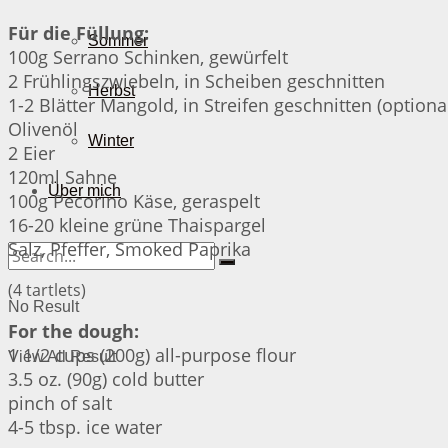
Für die Füllung:
Sommer
100g Serrano Schinken, gewürfelt
2 Frühlingszwiebeln, in Scheiben geschnitten
Herbst
1-2 Blätter Mangold, in Streifen geschnitten (optiona
Olivenöl
Winter
2 Eier
120ml Sahne
Über mich
100g Pecorino Käse, geraspelt
16-20 kleine grüne Thaispargel
Salz, Pfeffer, Smoked Paprika
(4 tartlets)
No Result
For the dough:
1 1/2 cups (200g) all-purpose flour
View All Result
3.5 oz. (90g) cold butter
pinch of salt
4-5 tbsp. ice water