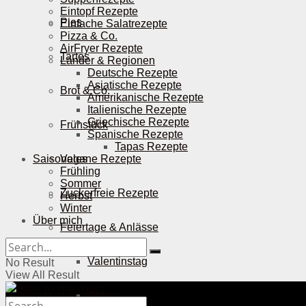
Eintopf Rezepte
Pies
Einfache Salatrezepte
Pizza & Co.
AirFryer Rezepte
Tartes
Länder & Regionen
Deutsche Rezepte
Asiatische Rezepte
Brot & Co.
Amerikanische Rezepte
Italienische Rezepte
Griechische Rezepte
Frühstück
Spanische Rezepte
Tapas Rezepte
Saisonales
Vegane Rezepte
Frühling
Sommer
Zuckerfreie Rezepte
Herbst
Winter
Über mich
Feiertage & Anlässe
Valentinstag
No Result
View All Result
Ostern