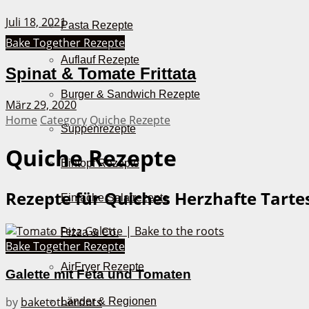
Juli 18, 2021
Pasta Rezepte
Bake Together Rezepte
Auflauf Rezepte
Spinat & Tomate Frittata
Burger & Sandwich Rezepte
März 29, 2020
Home
Category
Quiche Rezepte
Suppenrezepte
Quiche Rezepte
Eintopf Rezepte
Rezepte für Quiches
Herzhafte Tartes
Einfache Salatrezepte
Pizza & Co.
Bake Together Rezepte
AirFryer Rezepte
Galette mit Feta und Tomaten
by
baketotheroots
Länder & Regionen