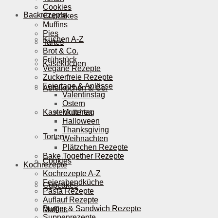
Cookies
Backrezepte
Cupcakes
Muffins
Pies
Kuchen A-Z
Tartes
Brot & Co.
Frühstück
Käsekuchen
Vegane Rezepte
Zuckerfreie Rezepte
Feiertage & Anlässe
Apfelkuchen & Co.
Valentinstag
Ostern
Kastenkuchen
Muttertag
Halloween
Thanksgiving
Torten
Weihnachten
Plätzchen Rezepte
Bake Together Rezepte
Cookies
Kochrezepte
Kochrezepte A-Z
Feierabendküche
Cupcakes
Pasta Rezepte
Auflauf Rezepte
Burger & Sandwich Rezepte
Muffins
Suppenrezepte