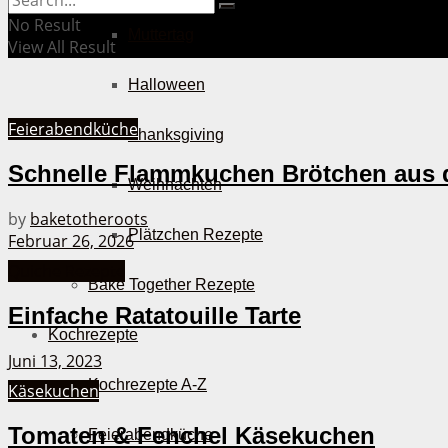
No Result
Muttertag
View All Result
Halloween
Feierabendküche
Thanksgiving
Schnelle Flammkuchen Brötchen aus 
Weihnachten
by
baketotheroots
Plätzchen Rezepte
Februar 26, 2026
Quiche Rezepte
Bake Together Rezepte
Einfache Ratatouille Tarte
Kochrezepte
Juni 13, 2023
Kochrezepte A-Z
Käsekuchen
Tomaten & Fenchel Käsekuchen
Feierabendküche