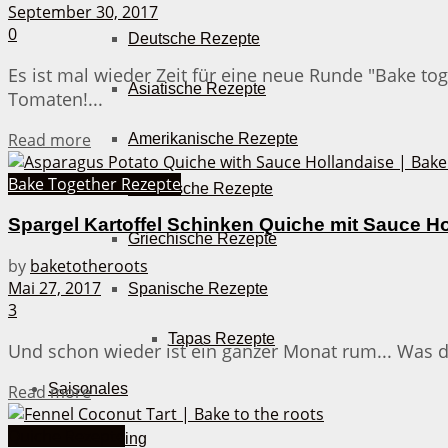
September 30, 2017
0
Deutsche Rezepte
Es ist mal wieder Zeit für eine neue Runde "Bake 
Asiatische Rezepte
Tomaten!...
Details
Read more
Amerikanische Rezepte
Bake Together Rezepte
Italienische Rezepte
Spargel Kartoffel Schinken Quiche mit Sauce H
Griechische Rezepte
by
baketotheroots
Mai 27, 2017
Spanische Rezepte
3
Tapas Rezepte
Und schon wieder ist ein ganzer Monat rum... Was d
Details
Saisonales
Read more
Quiche Rezepte
Frühling