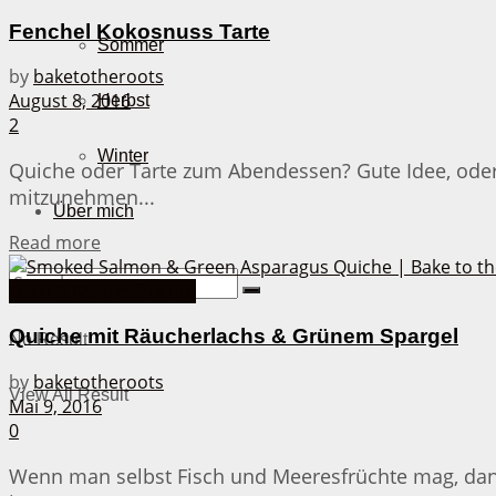
Fenchel Kokosnuss Tarte
Sommer
by
baketotheroots
August 8, 2016
Herbst
2
Winter
Quiche oder Tarte zum Abendessen? Gute Idee, oder 
mitzunehmen...
Über mich
Details
Read more
Fisch & Meeresfrüchte
Quiche mit Räucherlachs & Grünem Spargel
No Result
by
baketotheroots
View All Result
Mai 9, 2016
0
Wenn man selbst Fisch und Meeresfrüchte mag, dann