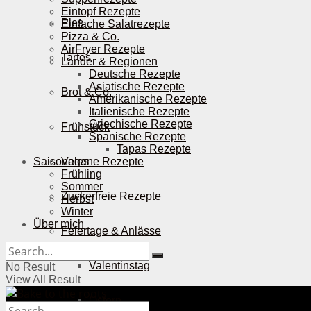
Eintopf Rezepte
Pies
Einfache Salatrezepte
Pizza & Co.
AirFryer Rezepte
Tartes
Länder & Regionen
Deutsche Rezepte
Asiatische Rezepte
Brot & Co.
Amerikanische Rezepte
Italienische Rezepte
Griechische Rezepte
Frühstück
Spanische Rezepte
Tapas Rezepte
Saisonales
Vegane Rezepte
Frühling
Sommer
Zuckerfreie Rezepte
Herbst
Winter
Über mich
Feiertage & Anlässe
Valentinstag
No Result
View All Result
Ostern