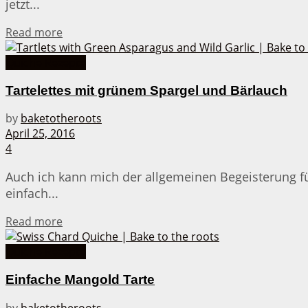
jetzt...
Details
Read more
Quiche Rezepte
Tartelettes mit grünem Spargel und Bärlauch
by
baketotheroots
April 25, 2016
4
Auch ich kann mich der allgemeinen Begeisterung für
einfach...
Details
Read more
Quiche Rezepte
Einfache Mangold Tarte
by
baketotheroots