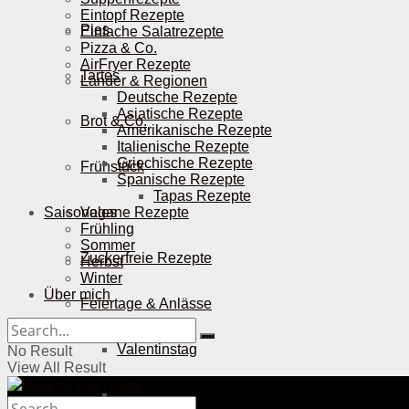
Eintopf Rezepte
Pies
Einfache Salatrezepte
Pizza & Co.
AirFryer Rezepte
Tartes
Länder & Regionen
Deutsche Rezepte
Asiatische Rezepte
Brot & Co.
Amerikanische Rezepte
Italienische Rezepte
Griechische Rezepte
Frühstück
Spanische Rezepte
Tapas Rezepte
Saisonales
Vegane Rezepte
Frühling
Sommer
Zuckerfreie Rezepte
Herbst
Winter
Über mich
Feiertage & Anlässe
Valentinstag
No Result
View All Result
Ostern