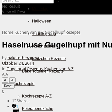
No Result
Muttertag
View All Result
Halloween
Home
Kuchen von A-Z
Gugelhupf Rezepte
Thanksgiving
Haselnuss Gugelhupf mit Nu
Weihnachten
by
baketotheroots
Plätzchen Rezepte
Oktober 24, 2014
in
Gugelhupf Rezepte
,
Kuchen von A-Z
Bake Together Rezepte
A
A
A
A
Kochrezepte
Reset
0
Kochrezepte A-Z
12
Shares
1
Feierabendküche