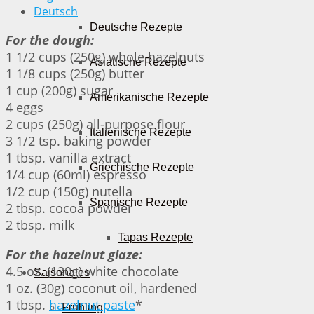
Deutsch
Deutsche Rezepte
For the dough:
1 1/2 cups (250g) whole hazelnuts
Asiatische Rezepte
1 1/8 cups (250g) butter
1 cup (200g) sugar
Amerikanische Rezepte
4 eggs
2 cups (250g) all-purpose flour
Italienische Rezepte
3 1/2 tsp. baking powder
1 tbsp. vanilla extract
Griechische Rezepte
1/4 cup (60ml) espresso
1/2 cup (150g) nutella
Spanische Rezepte
2 tbsp. cocoa powder
2 tbsp. milk
Tapas Rezepte
For the hazelnut glaze:
4.5 oz. (130g) white chocolate
Saisonales
1 oz. (30g) coconut oil, hardened
1 tbsp.
hazelnut paste
*
Frühling