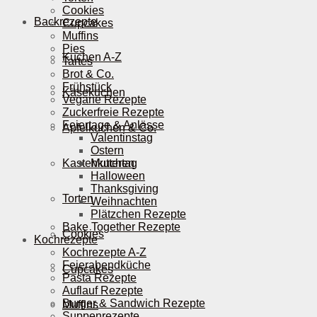
Cookies
Backrezepte
Cupcakes
Muffins
Pies
Kuchen A-Z
Tartes
Brot & Co.
Frühstück
Käsekuchen
Vegane Rezepte
Zuckerfreie Rezepte
Feiertage & Anlässe
Apfelkuchen & Co.
Valentinstag
Ostern
Kastenkuchen
Muttertag
Halloween
Thanksgiving
Torten
Weihnachten
Plätzchen Rezepte
Bake Together Rezepte
Cookies
Kochrezepte
Kochrezepte A-Z
Feierabendküche
Cupcakes
Pasta Rezepte
Auflauf Rezepte
Burger & Sandwich Rezepte
Muffins
Suppenrezepte