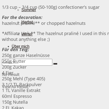
1/3 cup – 3/4 cup (50-100g) confectioner’s sugar
Sommer
For the decoration:
Herbst
hazelnut praliné** or chopped hazelnuts
*Affiliate Link ** The hazelnut praliné I used in this 
Winter
without anything else ;)
Über mich
Für den Teig:
250g ganze Haselnüsse
250g Butter
200g Zucker
4 Eier
No Result
250g Mehl (Type 405)
3 1/2 TL Backpulver
View All Result
1 TL Vanille Extrakt
60ml Espresso
150g Nutella
2 EL Kakao