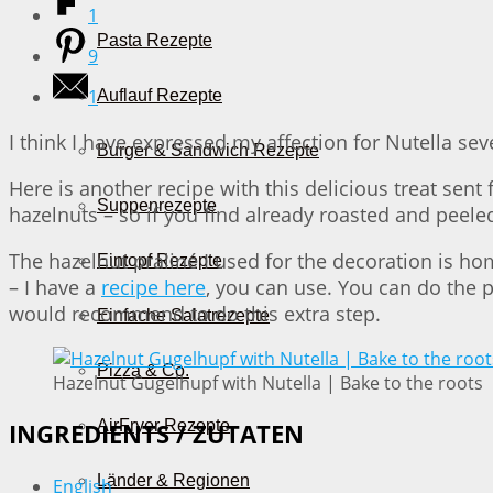
1
Pasta Rezepte
9
1
Auflauf Rezepte
I think I have expressed my affection for Nutella seve
Burger & Sandwich Rezepte
Here is another recipe with this delicious treat sent 
Suppenrezepte
hazelnuts – so if you find already roasted and peeled
The hazelnut praliné I used for the decoration is hom
Eintopf Rezepte
– I have a
recipe here
, you can use. You can do the pr
would recommend to do this extra step.
Einfache Salatrezepte
Pizza & Co.
Hazelnut Gugelhupf with Nutella | Bake to the roots
AirFryer Rezepte
INGREDIENTS / ZUTATEN
Länder & Regionen
English