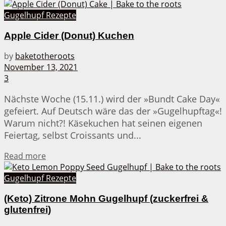
Gugelhupf Rezepte
Apple Cider (Donut) Kuchen
by
baketotheroots
November 13, 2021
3
Nächste Woche (15.11.) wird der »Bundt Cake Day«
gefeiert. Auf Deutsch wäre das der »Gugelhupftag«!
Warum nicht?! Käsekuchen hat seinen eigenen
Feiertag, selbst Croissants und...
Details
Read more
Gugelhupf Rezepte
(Keto) Zitrone Mohn Gugelhupf (zuckerfrei &
glutenfrei)