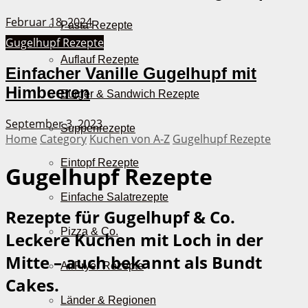
Februar 18, 2024
Pasta Rezepte
Gugelhupf Rezepte
Auflauf Rezepte
Einfacher Vanille Gugelhupf mit
Himbeeren
Burger & Sandwich Rezepte
September 3, 2023
Suppenrezepte
Home
Category
Kuchen von A-Z
Gugelhupf Rezepte
Eintopf Rezepte
Gugelhupf Rezepte
Einfache Salatrezepte
Rezepte für Gugelhupf & Co.
Pizza & Co.
Leckere Kuchen mit Loch in der
Mitte – auch bekannt als Bundt
AirFryer Rezepte
Cakes.
Länder & Regionen