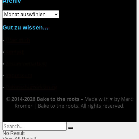
Archiv
Archiv
Gut zu wissen…
▪
Über mich
▪
Kontakt
▪
Zusammenarbeit
▪
Impressum
▪
Datenschutzerklärung
© 2014-2026 Bake to the roots –
Made with ♥ by Marc
Kromer | Bake to the roots. All rights reserved.
No Result
View All Result