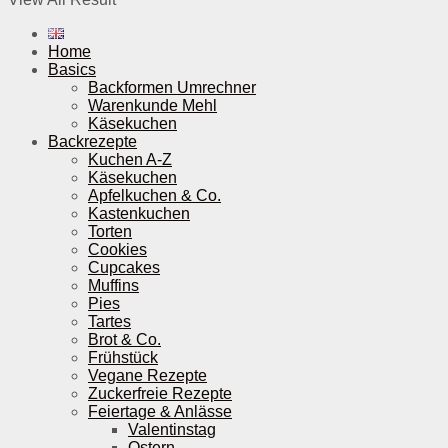
Home
Basics
Backformen Umrechner
Warenkunde Mehl
Käsekuchen
Backrezepte
Kuchen A-Z
Käsekuchen
Apfelkuchen & Co.
Kastenkuchen
Torten
Cookies
Cupcakes
Muffins
Pies
Tartes
Brot & Co.
Frühstück
Vegane Rezepte
Zuckerfreie Rezepte
Feiertage & Anlässe
Valentinstag
Ostern