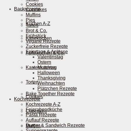
Cookies
Backrezepte
Cupcakes
Muffins
Pies
Kuchen A-Z
Tartes
Brot & Co.
Frühstück
Käsekuchen
Vegane Rezepte
Zuckerfreie Rezepte
Feiertage & Anlässe
Apfelkuchen & Co.
Valentinstag
Ostern
Kastenkuchen
Muttertag
Halloween
Thanksgiving
Torten
Weihnachten
Plätzchen Rezepte
Bake Together Rezepte
Cookies
Kochrezepte
Kochrezepte A-Z
Feierabendküche
Cupcakes
Pasta Rezepte
Auflauf Rezepte
Burger & Sandwich Rezepte
Muffins
Suppenrezepte