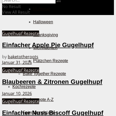
No Result
Muttertag
View All Result
Halloween
Gugelhupf Rezepte
Thanksgiving
Einfacher Apple Pie Gugelhupf
Weihnachten
by
baketotheroots
Plätzchen Rezepte
Januar 31, 2026
Gugelhupf Rezepte
Bake Together Rezepte
Blaubeeren & Zitronen Gugelhupf
Kochrezepte
Januar 10, 2026
Kochrezepte A-Z
Gugelhupf Rezepte
Einfacher Nuss Biscoff Gugelhupf
Feierabendküche