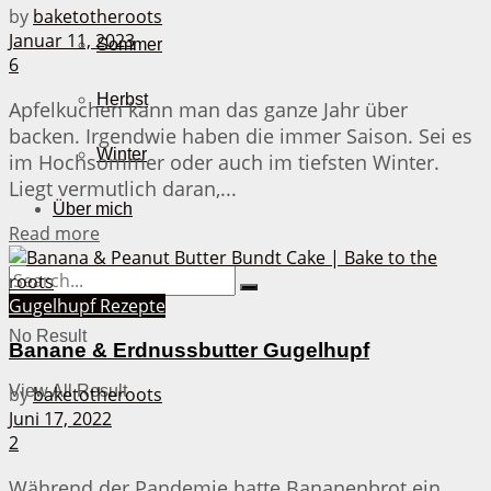
by
baketotheroots
Januar 11, 2023
Sommer
6
Herbst
Apfelkuchen kann man das ganze Jahr über
backen. Irgendwie haben die immer Saison. Sei es
Winter
im Hochsommer oder auch im tiefsten Winter.
Liegt vermutlich daran,...
Über mich
Details
Read more
Gugelhupf Rezepte
No Result
Banane & Erdnussbutter Gugelhupf
View All Result
by
baketotheroots
Juni 17, 2022
2
Während der Pandemie hatte Bananenbrot ein