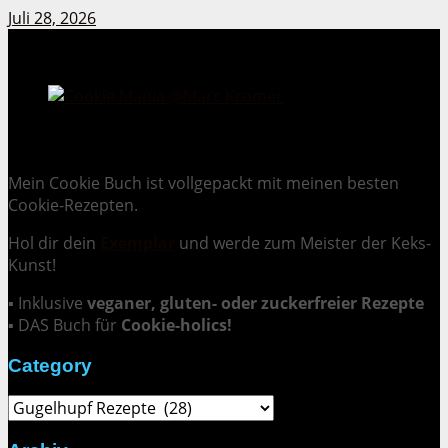
Juli 28, 2026
Cookie Mania:
100 verlockende Keksrezepte.
Mein Cookie Buch ist vollgepackt mit meinen besten
Cookie-Rezepten.
Hol dir dein
Exemplar
und
werde zum Meister der Keks-
Kunst
!
▪ Inklusive
veganer, gluten- oder zuckerfreier Rezepte
▪ DAS Buch für
Cookie-holics!
Category
Category