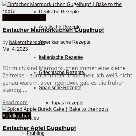
Deutsche Rezepte
Deutsche Klassiker
Asiatische Rezepte
Einfacher Marmorkuchen Gugelhupf
by
baketotheroots
Amerikanische Rezepte
Mai 4, 2023
1
Italienische Rezepte
Für mich sind Marmorkuchen immer eine kleine
Griechische Rezepte
Zeitreise – zurück in meine Kindheit. Ich weiß nicht
genau warum, aber irgendwie gab es die früher
Spanische Rezepte
ständig....
Details
Read more
Tapas Rezepte
Apfelkuchen
Saisonales
Einfacher Apfel Gugelhupf
Frühling