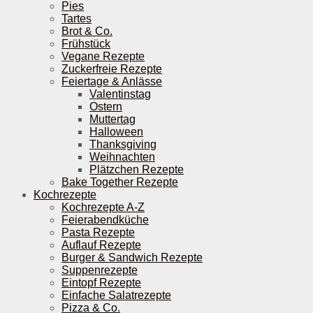
Pies
Tartes
Brot & Co.
Frühstück
Vegane Rezepte
Zuckerfreie Rezepte
Feiertage & Anlässe
Valentinstag
Ostern
Muttertag
Halloween
Thanksgiving
Weihnachten
Plätzchen Rezepte
Bake Together Rezepte
Kochrezepte
Kochrezepte A-Z
Feierabendküche
Pasta Rezepte
Auflauf Rezepte
Burger & Sandwich Rezepte
Suppenrezepte
Eintopf Rezepte
Einfache Salatrezepte
Pizza & Co.