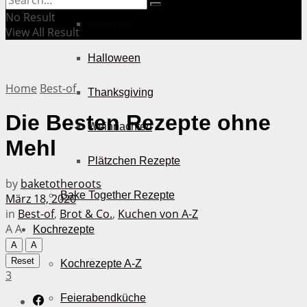
No Result
Muttertag
View All Result
Halloween
Home
Best-of
Thanksgiving
Die Besten Rezepte ohne
Weihnachten
Mehl
Plätzchen Rezepte
by
baketotheroots
Bake Together Rezepte
März 18, 2020
in
Best-of
,
Brot & Co.
,
Kuchen von A-Z
A
A
Kochrezepte
A
A
Reset
Kochrezepte A-Z
3
Feierabendküche