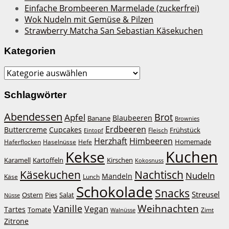
Einfache Brombeeren Marmelade (zuckerfrei)
Wok Nudeln mit Gemüse & Pilzen
Strawberry Matcha San Sebastian Käsekuchen
Kategorien
Kategorien
Schlagwörter
Abendessen
Brot
Apfel
Blaubeeren
Banane
Brownies
Erdbeeren
Buttercreme
Cupcakes
Frühstück
Fleisch
Eintopf
Herzhaft
Himbeeren
Homemade
Haferflocken
Haselnüsse
Hefe
Kuchen
Kekse
Kirschen
Karamell
Kartoffeln
Kokosnuss
Käsekuchen
Nachtisch
Nudeln
Mandeln
Lunch
Käse
Schokolade
Snacks
Streusel
Ostern
Salat
Pies
Nüsse
Weihnachten
Vanille
Vegan
Tartes
Tomate
Zimt
Walnüsse
Zitrone