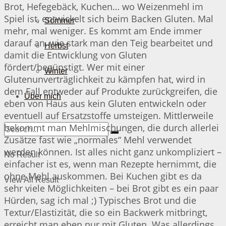
Brot, Hefegebäck, Kuchen… wo Weizenmehl im
Spiel ist, entwickelt sich beim Backen Gluten. Mal
Sommer
mehr, mal weniger. Es kommt am Ende immer
darauf an, wie stark man den Teig bearbeitet und
Herbst
damit die Entwicklung von Gluten
fördert/begünstigt. Wer mit einer
Winter
Glutenunverträglichkeit zu kämpfen hat, wird in
dem Fall entweder auf Produkte zurückgreifen, die
Über mich
eben von Haus aus kein Gluten entwickeln oder
eventuell auf Ersatzstoffe umsteigen. Mittlerweile
bekommt man Mehlmischungen, die durch allerlei
Zusätze fast wie „normales“ Mehl verwendet
werden können. Ist alles nicht ganz unkompliziert –
No Result
einfacher ist es, wenn man Rezepte hernimmt, die
ohne Mehl auskommen. Bei Kuchen gibt es da
View All Result
sehr viele Möglichkeiten – bei Brot gibt es ein paar
Hürden, sag ich mal ;) Typisches Brot und die
Textur/Elastizität, die so ein Backwerk mitbringt,
erreicht man eben nur mit Gluten. Was allerdings