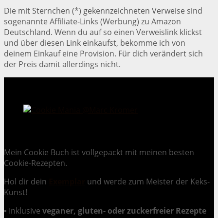
Die mit Sternchen (*) gekennzeichneten Verweise sind
sogenannte Affiliate-Links (Werbung) zu Amazon
Deutschland. Wenn du auf so einen Verweislink klickst
und über diesen Link einkaufst, bekomme ich von
deinem Einkauf eine Provision. Für dich verändert sich
der Preis damit allerdings nicht.
Cookie Mania:
100 verlockende Keksrezepte.
Mein Cookie Buch ist vollgepackt mit meinen besten
Cookie-Rezepten.
Hol dir dein
Exemplar
und
werde zum Meister der Keks-
Kunst
!
▪ Inklusive
veganer, gluten- oder zuckerfreier Rezepte