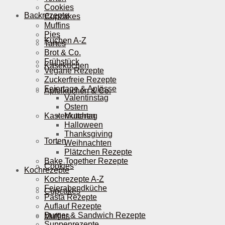
Cookies
Backrezepte
Cupcakes
Muffins
Pies
Kuchen A-Z
Tartes
Brot & Co.
Frühstück
Käsekuchen
Vegane Rezepte
Zuckerfreie Rezepte
Feiertage & Anlässe
Apfelkuchen & Co.
Valentinstag
Ostern
Kastenkuchen
Muttertag
Halloween
Thanksgiving
Torten
Weihnachten
Plätzchen Rezepte
Bake Together Rezepte
Cookies
Kochrezepte
Kochrezepte A-Z
Feierabendküche
Cupcakes
Pasta Rezepte
Auflauf Rezepte
Burger & Sandwich Rezepte
Muffins
Suppenrezepte