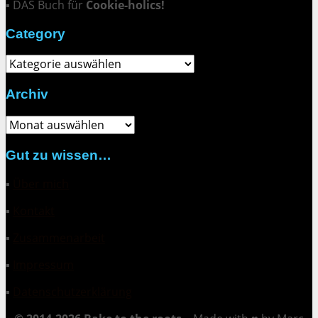
▪ DAS Buch für
Cookie-holics!
Category
Category
Archiv
Archiv
Gut zu wissen…
▪
Über mich
▪
Kontakt
▪
Zusammenarbeit
▪
Impressum
▪
Datenschutzerklärung