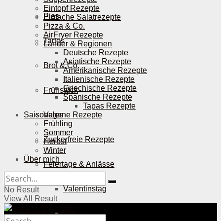
Eintopf Rezepte
Pies
Einfache Salatrezepte
Pizza & Co.
AirFryer Rezepte
Tartes
Länder & Regionen
Deutsche Rezepte
Asiatische Rezepte
Brot & Co.
Amerikanische Rezepte
Italienische Rezepte
Griechische Rezepte
Frühstück
Spanische Rezepte
Tapas Rezepte
Saisonales
Vegane Rezepte
Frühling
Sommer
Zuckerfreie Rezepte
Herbst
Winter
Über mich
Feiertage & Anlässe
Valentinstag
No Result
View All Result
Ostern