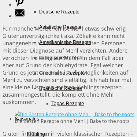
Deutsche Rezepte
Asiatische Rezepte
Für manche Menschen ist Mehl etwas schwierig –
Glutenunverträglichkeit aka. Zöliakie kann recht
unangenehm werden, deshalb sollten Personen
Amerikanische Rezepte
mit dieser Diagnose auf Mehl verzichten. Andere
verzichten freiwillig auf Mehl – in dem Fall aber
Italienische Rezepte
eher auf Grund der Kohlehydrate. Egal welcher
Grund es jetzt am Ende ist, die Möglichkeiten auf
Griechische Rezepte
Mehl zu verzichten sind vielfältig. Ich hab hier mal
eine kleine Liste mit meinen Lieblingsrezepten
Spanische Rezepte
zusammengestellt, die komplett ohne Mehl
auskommen.
Tapas Rezepte
Saisonales
Die Besten Rezepte ohne Mehl | Bake to the roots
Gluten findet man in vielen klassischen Rezepten –
Frühling