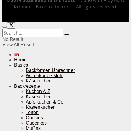
© 2014-2026 Bake to the roots –
Made with ♥ by Marc
Kromer | Bake to the roots. All rights reserved.
No Result
View All Result
Home
Basics
Backformen Umrechner
Warenkunde Mehl
Käsekuchen
Backrezepte
Kuchen A-Z
Käsekuchen
Apfelkuchen & Co.
Kastenkuchen
Torten
Cookies
Cupcakes
Muffins