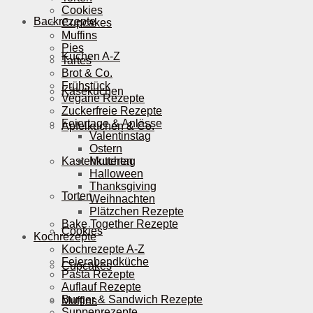
Cookies
Backrezepte
Cupcakes
Muffins
Pies
Kuchen A-Z
Tartes
Brot & Co.
Frühstück
Käsekuchen
Vegane Rezepte
Zuckerfreie Rezepte
Feiertage & Anlässe
Apfelkuchen & Co.
Valentinstag
Ostern
Kastenkuchen
Muttertag
Halloween
Thanksgiving
Torten
Weihnachten
Plätzchen Rezepte
Bake Together Rezepte
Cookies
Kochrezepte
Kochrezepte A-Z
Feierabendküche
Cupcakes
Pasta Rezepte
Auflauf Rezepte
Burger & Sandwich Rezepte
Muffins
Suppenrezepte