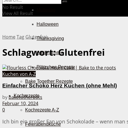
No Result
Muttertag
View All Result
Halloween
Home
Tag
Glutenfrei
Thanksgiving
Schlagwort:
Glutenfrei
Weihnachten
Plätzchen Rezepte
Kuchen von A-Z
Bake Together Rezepte
Einfacher Schoko Herz Kuchen (ohne Mehl)
Kochrezepte
by
baketotheroots
Februar 10, 2024
0
Kochrezepte A-Z
Ich bin ein großer Fan von Schokolade – wenn man si
Feierabendküche