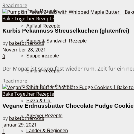
Details
Read more
Pasta Rezepte
Bake Together Rezepte
Auflauf Rezepte
Kürbis Pekannuss Streuselkuchen (glutenfrei)
Burger & Sandwich Rezepte
by
baketotheroots
November 28, 2021
0
Suppenrezepte
Der Monat ist schon fast wieder rum. Zeit für ein n
Eintopf Rezepte
Details
Read more
Einfache Salatrezepte
Bake Together Rezepte
Pizza & Co.
Vegane Erdnussbutter Chocolate Fudge Cookie
AirFryer Rezepte
by
baketotheroots
Januar 29, 2021
Länder & Regionen
1