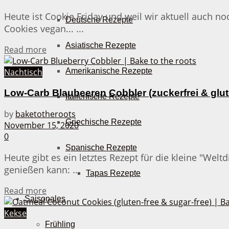
Heute ist Cookie Friday und weil wir aktuell auch 
Deutsche Rezepte
Cookies vegan... ...
Asiatische Rezepte
Details
Read more
Amerikanische Rezepte
Nachtisch
Low-Carb Blaubeeren Cobbler (zuckerfrei & glut
Italienische Rezepte
by
baketotheroots
Griechische Rezepte
November 15, 2020
0
Spanische Rezepte
Heute gibt es ein letztes Rezept für die kleine "We
genießen kann: ...
Tapas Rezepte
Details
Read more
Saisonales
Kekse
Frühling