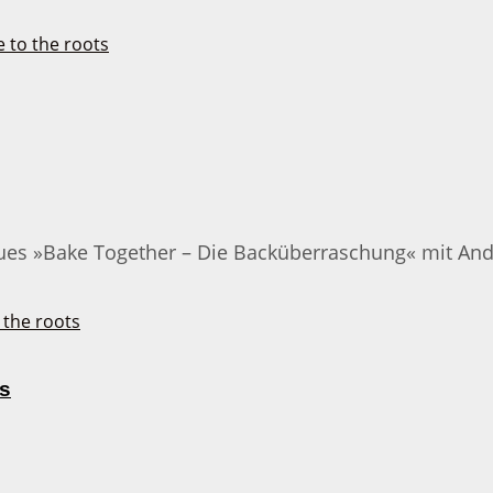
eues »Bake Together – Die Backüberraschung« mit Andr
s