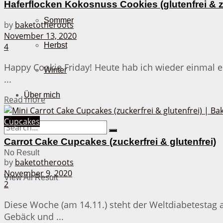
Haferflocken Kokosnuss Cookies (glutenfrei & z
Sommer
by
baketotheroots
November 13, 2020
Herbst
4
Happy Cookie Friday! Heute hab ich wieder einmal 
Winter
...
Über mich
Details
Read more
Cupcakes
Carrot Cake Cupcakes (zuckerfrei & glutenfrei)
No Result
by
baketotheroots
November 9, 2020
View All Result
2
Diese Woche (am 14.11.) steht der Weltdiabetestag 
Gebäck und ...