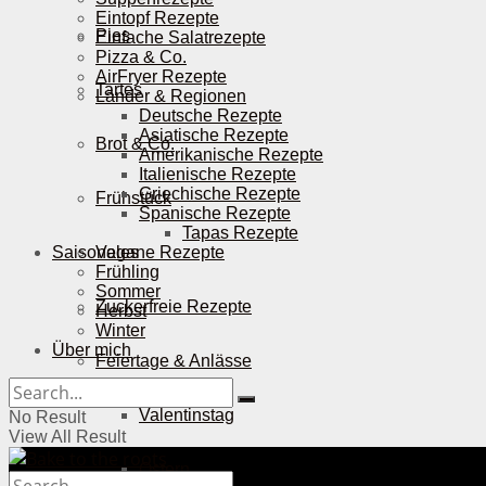
Eintopf Rezepte
Pies
Einfache Salatrezepte
Pizza & Co.
AirFryer Rezepte
Tartes
Länder & Regionen
Deutsche Rezepte
Asiatische Rezepte
Brot & Co.
Amerikanische Rezepte
Italienische Rezepte
Griechische Rezepte
Frühstück
Spanische Rezepte
Tapas Rezepte
Saisonales
Vegane Rezepte
Frühling
Sommer
Zuckerfreie Rezepte
Herbst
Winter
Über mich
Feiertage & Anlässe
Valentinstag
No Result
View All Result
Ostern