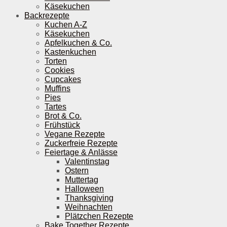
Käsekuchen
Backrezepte
Kuchen A-Z
Käsekuchen
Apfelkuchen & Co.
Kastenkuchen
Torten
Cookies
Cupcakes
Muffins
Pies
Tartes
Brot & Co.
Frühstück
Vegane Rezepte
Zuckerfreie Rezepte
Feiertage & Anlässe
Valentinstag
Ostern
Muttertag
Halloween
Thanksgiving
Weihnachten
Plätzchen Rezepte
Bake Together Rezepte