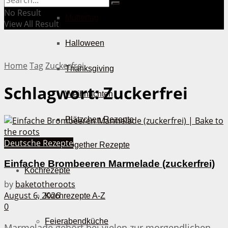
No Result
Muttertag
View All Result
Halloween
Home
Tag
Zuckerfrei
Thanksgiving
Schlagwort:
Zuckerfrei
Weihnachten
Plätzchen Rezepte
Deutsche Rezepte
Bake Together Rezepte
Einfache Brombeeren Marmelade (zuckerfrei)
Kochrezepte
by
baketotheroots
August 6, 2026
Kochrezepte A-Z
0
Feierabendküche
Marmelade gehört bei vielen zur morgendlichen