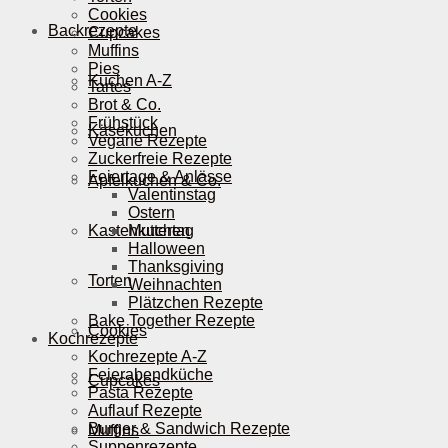
Cookies
Backrezepte
Cupcakes
Muffins
Pies
Kuchen A-Z
Tartes
Brot & Co.
Frühstück
Käsekuchen
Vegane Rezepte
Zuckerfreie Rezepte
Feiertage & Anlässe
Apfelkuchen & Co.
Valentinstag
Ostern
Kastenkuchen
Muttertag
Halloween
Thanksgiving
Torten
Weihnachten
Plätzchen Rezepte
Bake Together Rezepte
Cookies
Kochrezepte
Kochrezepte A-Z
Feierabendküche
Cupcakes
Pasta Rezepte
Auflauf Rezepte
Burger & Sandwich Rezepte
Muffins
Suppenrezepte