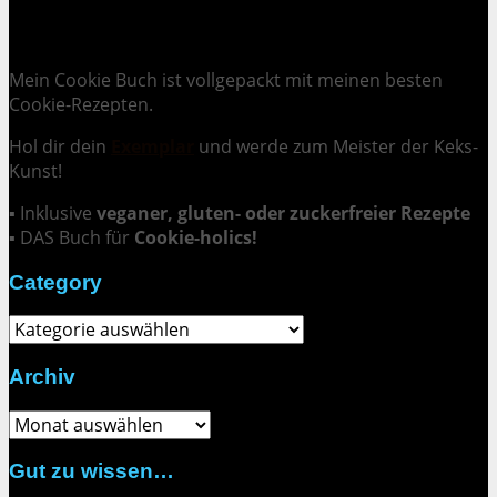
Cookie Mania:
100 verlockende Keksrezepte.
Mein Cookie Buch ist vollgepackt mit meinen besten
Cookie-Rezepten.
Hol dir dein
Exemplar
und
werde zum Meister der Keks-
Kunst
!
▪ Inklusive
veganer, gluten- oder zuckerfreier Rezepte
▪ DAS Buch für
Cookie-holics!
Category
Category
Archiv
Archiv
Gut zu wissen…