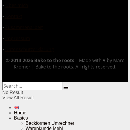
▪
Über mich
▪
Kontakt
▪
Zusammenarbeit
▪
Impressum
▪
Datenschutzerklärung
© 2014-2026 Bake to the roots –
Made with ♥ by Marc
Kromer | Bake to the roots. All rights reserved.
No Result
View All Result
Home
Basics
Backformen Umrechner
Warenkunde Mehl