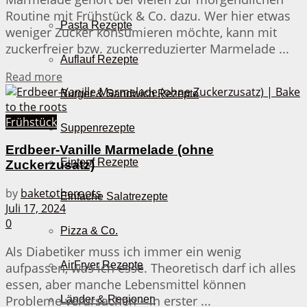
Routine mit Frühstück & Co. dazu. Wer hier etwas
Pasta Rezepte
weniger Zucker konsumieren möchte, kann mit
zuckerfreier bzw. zuckerreduzierter Marmelade ...
Auflauf Rezepte
Details
Read more
Burger & Sandwich Rezepte
Frühstück
Suppenrezepte
Erdbeer-Vanille Marmelade (ohne
Eintopf Rezepte
Zuckerzusatz)
by
baketotheroots
Einfache Salatrezepte
Juli 17, 2024
0
Pizza & Co.
Als Diabetiker muss ich immer ein wenig
AirFryer Rezepte
aufpassen, was ich esse. Theoretisch darf ich alles
essen, aber manche Lebensmittel können
Probleme verursachen – in erster ...
Länder & Regionen