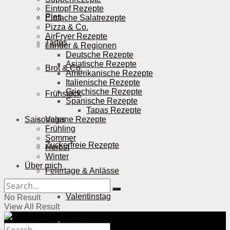
Eintopf Rezepte
Pies
Einfache Salatrezepte
Pizza & Co.
AirFryer Rezepte
Tartes
Länder & Regionen
Deutsche Rezepte
Asiatische Rezepte
Brot & Co.
Amerikanische Rezepte
Italienische Rezepte
Griechische Rezepte
Frühstück
Spanische Rezepte
Tapas Rezepte
Saisonales
Vegane Rezepte
Frühling
Sommer
Zuckerfreie Rezepte
Herbst
Winter
Über mich
Feiertage & Anlässe
Valentinstag
No Result
View All Result
Ostern