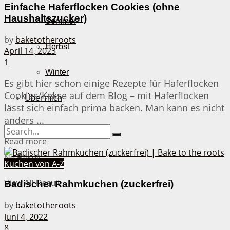
Einfache Haferflocken Cookies (ohne
Haushaltszucker)
Sommer
by
baketotheroots
Herbst
April 14, 2023
1
Winter
Es gibt hier schon einige Rezepte für Haferflocken
Cookies/Kekse auf dem Blog – mit Haferflocken
Über mich
lässt sich einfach prima backen. Man kann es nicht
anders ...
Details
Read more
No Result
Kuchen von A-Z
View All Result
Badischer Rahmkuchen (zuckerfrei)
by
baketotheroots
Juni 4, 2022
8