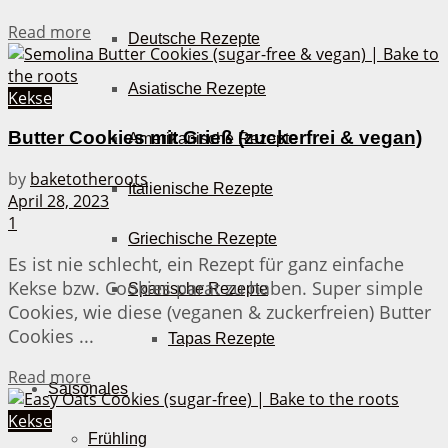
Details
Read more
Deutsche Rezepte
Asiatische Rezepte
Kekse
Butter Cookies mit Grieß (zuckerfrei & vegan)
Amerikanische Rezepte
by
baketotheroots
Italienische Rezepte
April 28, 2023
1
Griechische Rezepte
Es ist nie schlecht, ein Rezept für ganz einfache
Kekse bzw. Cookies parat zu haben. Super simple
Spanische Rezepte
Cookies, wie diese (veganen & zuckerfreien) Butter
Cookies ...
Tapas Rezepte
Details
Read more
Saisonales
Kekse
Frühling