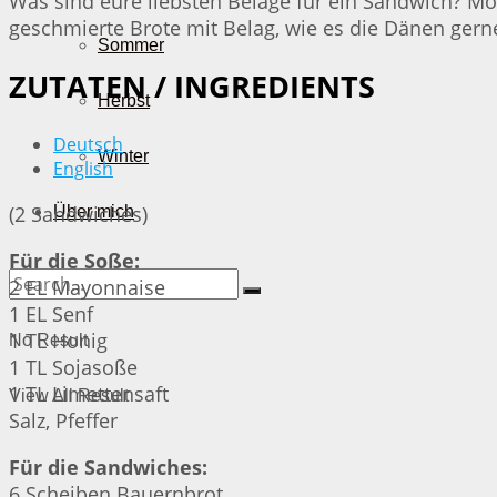
Was sind eure liebsten Beläge für ein Sandwich? Mög
geschmierte Brote mit Belag, wie es die Dänen ger
Sommer
ZUTATEN / INGREDIENTS
Herbst
Deutsch
Winter
English
(2 Sandwiches)
Über mich
Für die Soße:
2 EL Mayonnaise
1 EL Senf
1 TL Honig
No Result
1 TL Sojasoße
1 TL Limettensaft
View All Result
Salz, Pfeffer
Für die Sandwiches:
6 Scheiben Bauernbrot