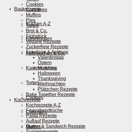
Cookies
Backrezepte
Cupcakes
Muffins
Pies
Kuchen A-Z
Tartes
Brot & Co.
Frühstück
Käsekuchen
Vegane Rezepte
Zuckerfreie Rezepte
Feiertage & Anlässe
Apfelkuchen & Co.
Valentinstag
Ostern
Kastenkuchen
Muttertag
Halloween
Thanksgiving
Torten
Weihnachten
Plätzchen Rezepte
Bake Together Rezepte
Cookies
Kochrezepte
Kochrezepte A-Z
Feierabendküche
Cupcakes
Pasta Rezepte
Auflauf Rezepte
Burger & Sandwich Rezepte
Muffins
Suppenrezepte