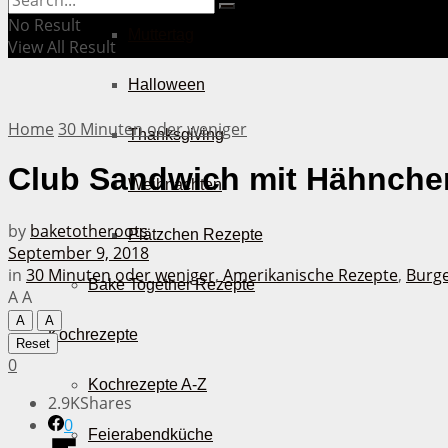
No Result
Muttertag
View All Result
Halloween
Home
30 Minuten oder weniger
Thanksgiving
Club Sandwich mit Hähnche
Weihnachten
by
baketotheroots
Plätzchen Rezepte
September 9, 2018
in
30 Minuten oder weniger
,
Amerikanische Rezepte
,
Burge
Bake Together Rezepte
A
A
A
A
Kochrezepte
Reset
0
Kochrezepte A-Z
2.9K
Shares
0
Feierabendküche