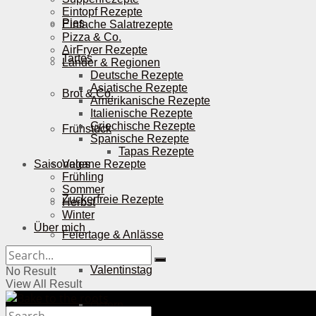
Eintopf Rezepte
Pies
Einfache Salatrezepte
Pizza & Co.
AirFryer Rezepte
Tartes
Länder & Regionen
Deutsche Rezepte
Asiatische Rezepte
Brot & Co.
Amerikanische Rezepte
Italienische Rezepte
Griechische Rezepte
Frühstück
Spanische Rezepte
Tapas Rezepte
Saisonales
Vegane Rezepte
Frühling
Sommer
Zuckerfreie Rezepte
Herbst
Winter
Über mich
Feiertage & Anlässe
Valentinstag
No Result
View All Result
Ostern