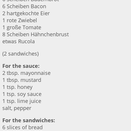
6 Scheiben Bacon
2 hartgekochte Eier
1 rote Zwiebel
1 große Tomate
8 Scheiben Hähnchenbrust
etwas Rucola
(2 sandwiches)
For the sauce:
2 tbsp. mayonnaise
1 tbsp. mustard
1 tsp. honey
1 tsp. soy sauce
1 tsp. lime juice
salt, pepper
For the sandwiches:
6 slices of bread