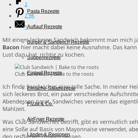
2
Pasta Rezepte
2.9K
1
Auflauf Rezepte
Mit einem leckeren Sandwich bekommt man mich ja
Burger & Sandwich Rezepte
Bacon
hier macht dabei keine Ausnahme. Das kann 
Lust dazu hat, richtig zu kochen.
Suppenrezepte
Eintopf Rezepte
Club Sandwich | Bake to the roots
Ich finde Sandwiches eine tolle Sache. In meiner He
Einfache Salatrezepte
sich leckeres Brot, ein paar verschiedene Aufschnit
Abendessen parat. Sandwiches vereinen das eigentli
Pizza & Co.
Mahlzeit.
AirFryer Rezepte
Was Club Sandwiches betrifft, gibt es vermutlich se
eine Soße auf Basis von Mayonnaise verwendet, aber
Länder & Regionen
den restlichen Zutaten passen.