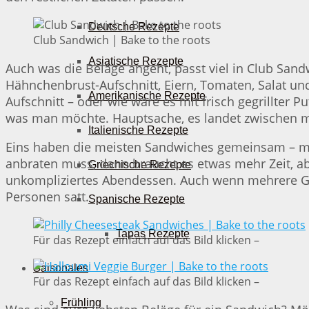
Deutsche Rezepte
Club Sandwich | Bake to the roots
Asiatische Rezepte
Auch was die Beläge angeht, passt viel in Club Sand
Hähnchenbrust-Aufschnitt, Eiern, Tomaten, Salat un
Amerikanische Rezepte
Aufschnitt – oder wie wäre es mit frisch gegrillter 
was man möchte. Hauptsache, es landet zwischen m
Italienische Rezepte
Eins haben die meisten Sandwiches gemeinsam – m
anbraten muss, dann braucht es etwas mehr Zeit, abe
Griechische Rezepte
unkompliziertes Abendessen. Auch wenn mehrere Gä
Personen satt.
Spanische Rezepte
Tapas Rezepte
Für das Rezept einfach auf das Bild klicken –
Saisonales
Für das Rezept einfach auf das Bild klicken –
Frühling