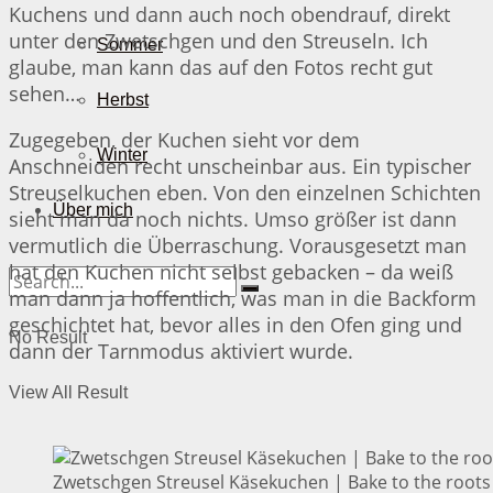
Kuchens und dann auch noch obendrauf, direkt
unter den Zwetschgen und den Streuseln. Ich
Sommer
glaube, man kann das auf den Fotos recht gut
sehen…
Herbst
Zugegeben, der Kuchen sieht vor dem
Winter
Anschneiden recht unscheinbar aus. Ein typischer
Streuselkuchen eben. Von den einzelnen Schichten
Über mich
sieht man da noch nichts. Umso größer ist dann
vermutlich die Überraschung. Vorausgesetzt man
hat den Kuchen nicht selbst gebacken – da weiß
man dann ja hoffentlich, was man in die Backform
geschichtet hat, bevor alles in den Ofen ging und
No Result
dann der Tarnmodus aktiviert wurde.
View All Result
Zwetschgen Streusel Käsekuchen | Bake to the roots