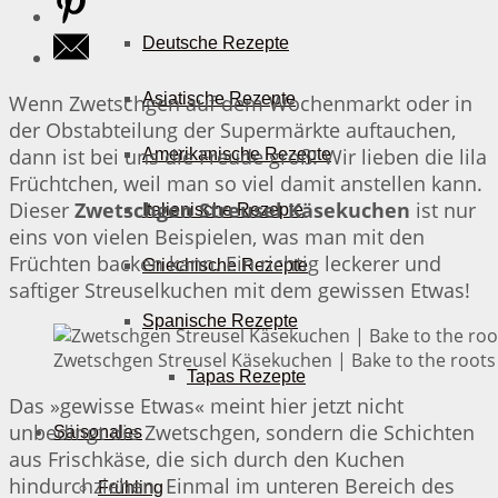
Deutsche Rezepte
Asiatische Rezepte
Wenn Zwetschgen auf dem Wochenmarkt oder in
der Obstabteilung der Supermärkte auftauchen,
dann ist bei uns die Freude groß! Wir lieben die lila
Amerikanische Rezepte
Früchtchen, weil man so viel damit anstellen kann.
Dieser
Zwetschgen Streusel Käsekuchen
ist nur
Italienische Rezepte
eins von vielen Beispielen, was man mit den
Früchten backen kann. Ein richtig leckerer und
Griechische Rezepte
saftiger Streuselkuchen mit dem gewissen Etwas!
Spanische Rezepte
Zwetschgen Streusel Käsekuchen | Bake to the roots
Tapas Rezepte
Das »gewisse Etwas« meint hier jetzt nicht
unbedingt die Zwetschgen, sondern die Schichten
Saisonales
aus Frischkäse, die sich durch den Kuchen
hindurchziehen. Einmal im unteren Bereich des
Frühling