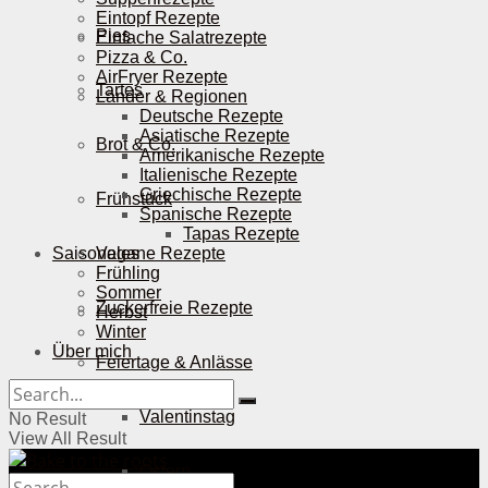
Eintopf Rezepte
Pies
Einfache Salatrezepte
Pizza & Co.
AirFryer Rezepte
Tartes
Länder & Regionen
Deutsche Rezepte
Asiatische Rezepte
Brot & Co.
Amerikanische Rezepte
Italienische Rezepte
Griechische Rezepte
Frühstück
Spanische Rezepte
Tapas Rezepte
Saisonales
Vegane Rezepte
Frühling
Sommer
Zuckerfreie Rezepte
Herbst
Winter
Über mich
Feiertage & Anlässe
Valentinstag
No Result
View All Result
Ostern