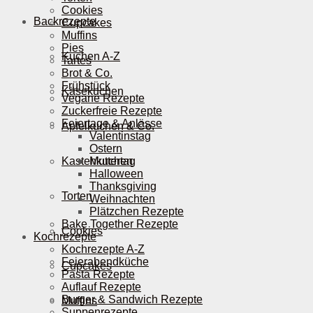
Cookies
Backrezepte
Cupcakes
Muffins
Pies
Kuchen A-Z
Tartes
Brot & Co.
Frühstück
Käsekuchen
Vegane Rezepte
Zuckerfreie Rezepte
Feiertage & Anlässe
Apfelkuchen & Co.
Valentinstag
Ostern
Kastenkuchen
Muttertag
Halloween
Thanksgiving
Torten
Weihnachten
Plätzchen Rezepte
Bake Together Rezepte
Cookies
Kochrezepte
Kochrezepte A-Z
Feierabendküche
Cupcakes
Pasta Rezepte
Auflauf Rezepte
Burger & Sandwich Rezepte
Muffins
Suppenrezepte