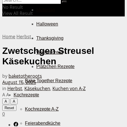
No Result
Muttertag
View All Result
Halloween
Home
Herbst
Thanksgiving
Zwetschgen Streusel
Weihnachten
Käsekuchen
Plätzchen Rezepte
by
baketotheroots
Bake Together Rezepte
August 16, 2025
in
Herbst
,
Käsekuchen
,
Kuchen von A-Z
A
A
Kochrezepte
A
A
Reset
Kochrezepte A-Z
0
Feierabendküche