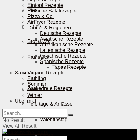
Eintopf Rezepte
Pies
Einfache Salatrezepte
Pizza & Co.
AirFryer Rezepte
Tartes
Länder & Regionen
Deutsche Rezepte
Asiatische Rezepte
Brot & Co.
Amerikanische Rezepte
Italienische Rezepte
Griechische Rezepte
Frühstück
Spanische Rezepte
Tapas Rezepte
Saisonales
Vegane Rezepte
Frühling
Sommer
Zuckerfreie Rezepte
Herbst
Winter
Über mich
Feiertage & Anlässe
Valentinstag
No Result
View All Result
Ostern