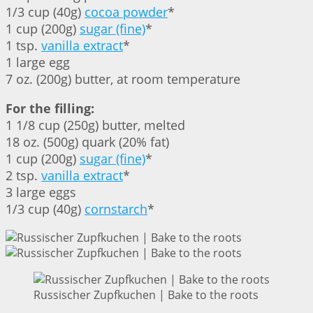
1/3 cup (40g)
cocoa powder
*
1 cup (200g)
sugar (fine)
*
1 tsp.
vanilla extract
*
1 large egg
7 oz. (200g) butter, at room temperature
For the filling:
1 1/8 cup (250g) butter, melted
18 oz. (500g) quark (20% fat)
1 cup (200g)
sugar (fine)
*
2 tsp.
vanilla extract
*
3 large eggs
1/3 cup (40g)
cornstarch
*
Russischer Zupfkuchen | Bake to the roots