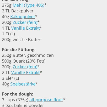
375g
Mehl (Type 405)
*
3 TL Backpulver
40g
Kakaopulver
*
200g
Zucker (fein)
*
1 TL
Vanille Extrakt
*
1 Ei (L)
200g weiche Butter
Für die Füllung:
250g Butter, geschmolzen
500g Quark (20% Fett)
200g
Zucker (fein)
*
2 TL
Vanille Extrakt
*
3 Eier (L)
40g
Speisestärke
*
For the dough:
3 cups (375g)
all-purpose flour
*
3 tsp. baking powder