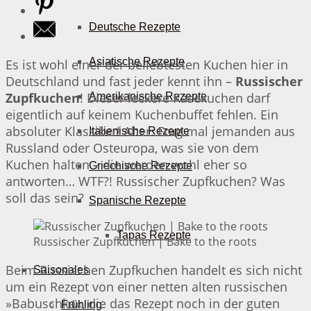
Deutsche Rezepte
Asiatische Rezepte
Es ist wohl einer der beliebtesten Kuchen hier in
Deutschland und fast jeder kennt ihn –
Russischer
Zupfkuchen
! Dieser leckere Käsekuchen darf
Amerikanische Rezepte
eigentlich auf keinem Kuchenbuffet fehlen. Ein
absoluter Klassiker! Aber: Frag mal jemanden aus
Italienische Rezepte
Russland oder Osteuropa, was sie von dem
Kuchen halten – die werden wohl eher so
Griechische Rezepte
antworten… WTF?! Russischer Zupfkuchen? Was
soll das sein?
Spanische Rezepte
Tapas Rezepte
Russischer Zupfkuchen | Bake to the roots
Beim Russischen Zupfkuchen handelt es sich nicht
Saisonales
um ein Rezept von einer netten alten russischen
»Babuschka«, die das Rezept noch in der guten
Frühling