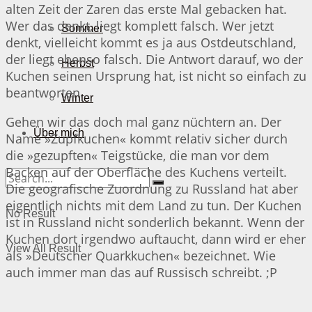
alten Zeit der Zaren das erste Mal gebacken hat.
Wer das denkt, liegt komplett falsch. Wer jetzt
Sommer
denkt, vielleicht kommt es ja aus Ostdeutschland,
der liegt ebenso falsch. Die Antwort darauf, wo der
Herbst
Kuchen seinen Ursprung hat, ist nicht so einfach zu
beantworten…
Winter
Gehen wir das doch mal ganz nüchtern an. Der
Über mich
Name »Zupfkuchen« kommt relativ sicher durch
die »gezupften« Teigstücke, die man vor dem
Backen auf der Oberfläche des Kuchens verteilt.
Die geografische Zuordnung zu Russland hat aber
eigentlich nichts mit dem Land zu tun. Der Kuchen
No Result
ist in Russland nicht sonderlich bekannt. Wenn der
Kuchen dort irgendwo auftaucht, dann wird er eher
View All Result
als »Deutscher Quarkkuchen« bezeichnet. Wie
auch immer man das auf Russisch schreibt. ;P