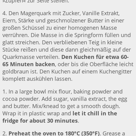
»Zupfen« zur Seite stellen.
4. Den Magerquark mit Zucker, Vanille Extrakt,
Eiern, Stärke und geschmolzener Butter in einer
großen Schüssel zu einer homogenen Masse
verrühren. Die Masse in die Springform füllen und
glatt streichen. Den verbliebenen Teig in kleine
Stücke reißen und diese dann gleichmäßig auf der
Quarkmasse verteilen.
Den Kuchen für etwa 60-
65 Minuten backen
, oder bis die Oberfläche leicht
goldbraun ist. Den Kuchen auf einem Kuchengitter
komplett auskühlen lassen.
1. In a large bowl mix flour, baking powder and
cocoa powder. Add sugar, vanilla extract, the egg
and butter. Mix/knead to get a smooth dough.
Wrap it in plastic wrap and
let it chill in the
fridge for about 30 minutes
.
2.
Preheat the oven to 180°C (350°F)
. Grease a