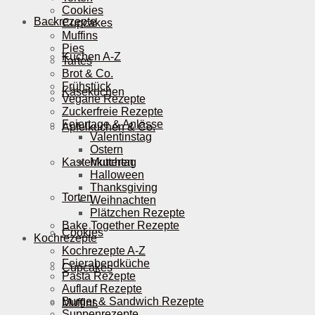
Cookies
Backrezepte
Cupcakes
Muffins
Pies
Kuchen A-Z
Tartes
Brot & Co.
Frühstück
Käsekuchen
Vegane Rezepte
Zuckerfreie Rezepte
Feiertage & Anlässe
Apfelkuchen & Co.
Valentinstag
Ostern
Kastenkuchen
Muttertag
Halloween
Thanksgiving
Torten
Weihnachten
Plätzchen Rezepte
Bake Together Rezepte
Cookies
Kochrezepte
Kochrezepte A-Z
Feierabendküche
Cupcakes
Pasta Rezepte
Auflauf Rezepte
Burger & Sandwich Rezepte
Muffins
Suppenrezepte