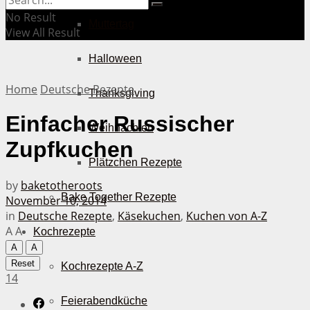
No Result
Muttertag
View All Result
Halloween
Home
Deutsche Rezepte
Thanksgiving
Einfacher Russischer
Weihnachten
Zupfkuchen
Plätzchen Rezepte
by
baketotheroots
Bake Together Rezepte
November 10, 2014
in
Deutsche Rezepte
,
Käsekuchen
,
Kuchen von A-Z
A
A
Kochrezepte
A
A
Reset
Kochrezepte A-Z
14
Feierabendküche