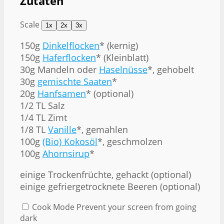
Zutaten
Scale
1x
2x
3x
150g
Dinkelflocken
* (kernig)
150g
Haferflocken
* (Kleinblatt)
30g
Mandeln oder
Haselnüsse
*, gehobelt
30g
gemischte Saaten
*
20g
Hanfsamen
* (optional)
1/2
TL Salz
1/4
TL Zimt
1/8
TL
Vanille
*, gemahlen
100g
(Bio) Kokosöl
*, geschmolzen
100g
Ahornsirup
*
einige Trockenfrüchte, gehackt (optional)
einige gefriergetrocknete Beeren (optional)
Cook Mode
Prevent your screen from going
dark