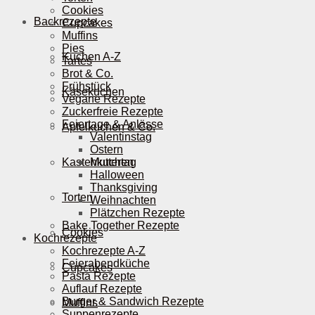
Cookies
Backrezepte
Cupcakes
Muffins
Pies
Kuchen A-Z
Tartes
Brot & Co.
Frühstück
Käsekuchen
Vegane Rezepte
Zuckerfreie Rezepte
Feiertage & Anlässe
Apfelkuchen & Co.
Valentinstag
Ostern
Kastenkuchen
Muttertag
Halloween
Thanksgiving
Torten
Weihnachten
Plätzchen Rezepte
Bake Together Rezepte
Cookies
Kochrezepte
Kochrezepte A-Z
Feierabendküche
Cupcakes
Pasta Rezepte
Auflauf Rezepte
Burger & Sandwich Rezepte
Muffins
Suppenrezepte