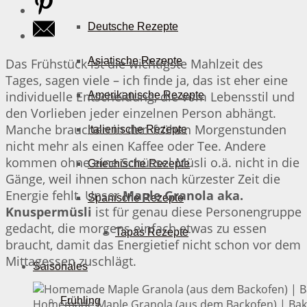
Deutsche Rezepte
Asiatische Rezepte
Das Frühstück ist die wichtigste Mahlzeit des
Tages, sagen viele – ich finde ja, das ist eher eine
individuelle Entscheidung, die vom Lebensstil und
Amerikanische Rezepte
den Vorlieben jeder einzelnen Person abhängt.
Manche brauchen in den frühen Morgenstunden
Italienische Rezepte
nicht mehr als einen Kaffee oder Tee. Andere
kommen ohne eine Schüssel Müsli o.ä. nicht in die
Griechische Rezepte
Gänge, weil ihnen schon nach kürzester Zeit die
Energie fehlt. Unser
Maple Granola aka.
Spanische Rezepte
Knuspermüsli
ist für genau diese Personengruppe
gedacht, die morgens einfach etwas zu essen
Tapas Rezepte
braucht, damit das Energietief nicht schon vor dem
Mittagessen zuschlägt.
Saisonales
Frühling
Homemade Maple Granola (aus dem Backofen) | Bake