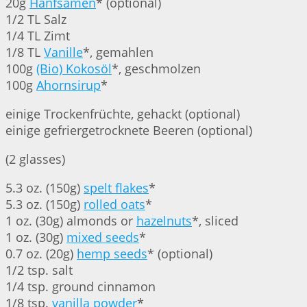
20g
Hanfsamen
* (optional)
1/2 TL Salz
1/4 TL Zimt
1/8 TL
Vanille
*, gemahlen
100g
(Bio) Kokosöl
*, geschmolzen
100g
Ahornsirup
*
einige Trockenfrüchte, gehackt (optional)
einige gefriergetrocknete Beeren (optional)
(2 glasses)
5.3 oz. (150g)
spelt flakes
*
5.3 oz. (150g)
rolled oats
*
1 oz. (30g) almonds or
hazelnuts
*, sliced
1 oz. (30g)
mixed seeds
*
0.7 oz. (20g)
hemp seeds
* (optional)
1/2 tsp. salt
1/4 tsp. ground cinnamon
1/8 tsp.
vanilla powder
*