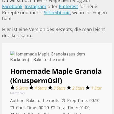
Du willst noch mehr? Folge dem Blog auf
Facebook
,
Instagram
oder
Pinterest
für neue
Rezepte und mehr.
Schreibt mir
, wenn Ihr Fragen
habt.
Hier ist eine Version des Rezepts, die man leicht
drucken kann.
Homemade Maple Granola
(Knuspermüsli)
5 Stars
4 Stars
3 Stars
2 Stars
1 Star
No reviews
Author:
Bake to the roots
Prep Time:
00:10
Cook Time:
00:20
Total Time:
01:00