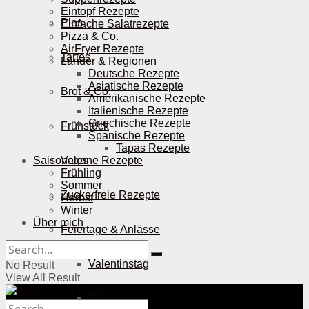
Eintopf Rezepte
Pies
Einfache Salatrezepte
Pizza & Co.
AirFryer Rezepte
Tartes
Länder & Regionen
Deutsche Rezepte
Asiatische Rezepte
Brot & Co.
Amerikanische Rezepte
Italienische Rezepte
Griechische Rezepte
Frühstück
Spanische Rezepte
Tapas Rezepte
Saisonales
Vegane Rezepte
Frühling
Sommer
Zuckerfreie Rezepte
Herbst
Winter
Über mich
Feiertage & Anlässe
Valentinstag
No Result
View All Result
Ostern