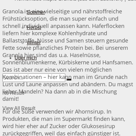
Granola ist eine vielseitige und nährstoffreiche
Sommer
Frühstücksoption, die man super einfach und
schnell individuell anpassen kann. Haferflocken
Herbst
liefern hier komplexe Kohlenhydrate und
Ballaststoffe, Nüsse und Samen steuern gesunde
Winter
Fette sowie pflanzliches Protein bei. Bei unserem
Granola hier sind das u.a. Haselnüsse,
Über mich
Sonnenblumenkerne, Kürbiskerne und Hanfsamen.
Das ist aber nur eine von vielen möglichen
Kombinationen – hier kann man im Grunde nach
Lust und Laune anpassen und abändern. Du magst
lieber Mandeln? Na dann ab in die Mischung
No Result
damit!
View All Result
Für die Süße verwenden wir Ahornsirup. In
Produkten, die man im Supermarkt finden kann,
wird hier eher auf Zucker oder Glukosesirup
zurückgegriffen, weil das einfach günstiger ist.