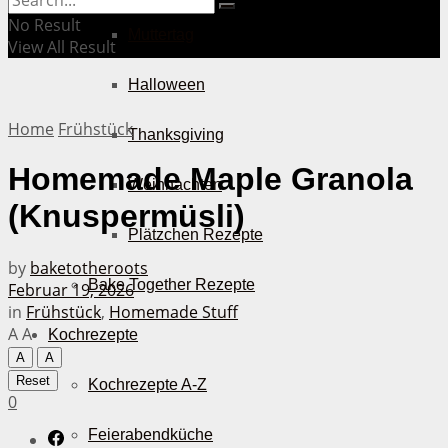
No Result
Muttertag
View All Result
Halloween
Home
Frühstück
Thanksgiving
Homemade Maple Granola
Weihnachten
(Knuspermüsli)
Plätzchen Rezepte
by
baketotheroots
Bake Together Rezepte
Februar 19, 2026
in
Frühstück
,
Homemade Stuff
A
A
Kochrezepte
A
A
Reset
Kochrezepte A-Z
0
Feierabendküche