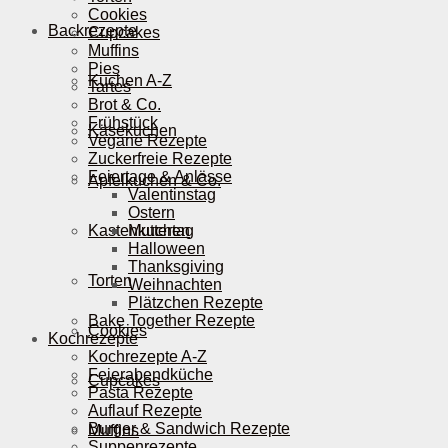
Cookies
Backrezepte
Cupcakes
Muffins
Pies
Kuchen A-Z
Tartes
Brot & Co.
Frühstück
Käsekuchen
Vegane Rezepte
Zuckerfreie Rezepte
Feiertage & Anlässe
Apfelkuchen & Co.
Valentinstag
Ostern
Kastenkuchen
Muttertag
Halloween
Thanksgiving
Torten
Weihnachten
Plätzchen Rezepte
Bake Together Rezepte
Cookies
Kochrezepte
Kochrezepte A-Z
Feierabendküche
Cupcakes
Pasta Rezepte
Auflauf Rezepte
Burger & Sandwich Rezepte
Muffins
Suppenrezepte