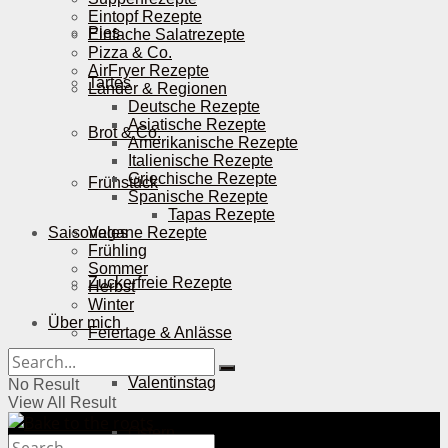
Eintopf Rezepte
Pies
Einfache Salatrezepte
Pizza & Co.
AirFryer Rezepte
Tartes
Länder & Regionen
Deutsche Rezepte
Asiatische Rezepte
Brot & Co.
Amerikanische Rezepte
Italienische Rezepte
Griechische Rezepte
Frühstück
Spanische Rezepte
Tapas Rezepte
Saisonales
Vegane Rezepte
Frühling
Sommer
Zuckerfreie Rezepte
Herbst
Winter
Über mich
Feiertage & Anlässe
Valentinstag
No Result
View All Result
Ostern