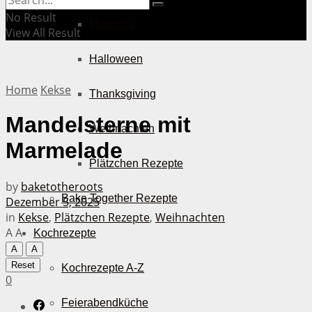
No Result
Muttertag
View All Result
Halloween
Home
Kekse
Thanksgiving
Mandelsterne mit
Weihnachten
Marmelade
Plätzchen Rezepte
by
baketotheroots
Bake Together Rezepte
Dezember 5, 2025
in
Kekse
,
Plätzchen Rezepte
,
Weihnachten
A
A
Kochrezepte
A
A
Reset
Kochrezepte A-Z
0
Feierabendküche