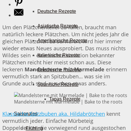
Deutsche Rezepte
Asiatische Rezepte
Um den Plätzchenteller zu füllen, braucht man
natürlich leckere Plätzchen. Um nicht jedes Jahr die
gleichen Plätzchen zu servieren, wird hier immer
Amerikanische Rezepte
wieder etwas Neues ausprobiert. Das muss nichts
Wildes sein – eine leichte Variation bekannter
Italienische Rezepte
Plätzchen reicht hier meist schon aus. Diese
leckeren
Mandelsterne mit Marmelade
erinnern
Griechische Rezepte
vermutlich stark an Spitzbuben… was sie im
Grunde auch sind, nur eben etwas anders.
Spanische Rezepte
Tapas Rezepte
Mandelsterne mit Marmelade | Bake to the roots
Klassische Spitzbuben aka. Hildabrötchen
kennt
Saisonales
vermutlich jeder. Einfache Mürbeteig
Doppeldecker, die vorwiegend rund ausgestochen
Frühling