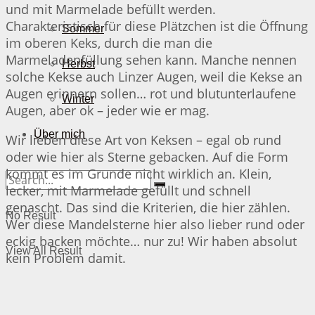
und mit Marmelade befüllt werden.
Charakteristisch für diese Plätzchen ist die Öffnung
Sommer
im oberen Keks, durch die man die
Marmeladenfüllung sehen kann. Manche nennen
Herbst
solche Kekse auch Linzer Augen, weil die Kekse an
Augen erinnern sollen… rot und blutunterlaufene
Winter
Augen, aber ok – jeder wie er mag.
Über mich
Wir lieben diese Art von Keksen – egal ob rund
oder wie hier als Sterne gebacken. Auf die Form
kommt es im Grunde nicht wirklich an. Klein,
lecker, mit Marmelade gefüllt und schnell
genascht. Das sind die Kriterien, die hier zählen.
No Result
Wer diese Mandelsterne hier also lieber rund oder
eckig backen möchte… nur zu! Wir haben absolut
View All Result
kein Problem damit.