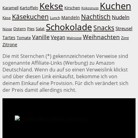
Kuchen
Kekse
Kirschen
Karamell
Kartoffeln
Kokosnuss
Käsekuchen
Nachtisch
Nudeln
Mandeln
Lunch
Käse
Schokolade
Snacks
Streusel
Ostern
Salat
Pies
Nüsse
Weihnachten
Vanille
Vegan
Tartes
Tomate
Zimt
Walnüsse
Zitrone
Die mit Sternchen (*) gekennzeichneten Verweise sind
sogenannte Affiliate-Links (Werbung) zu Amazon
Deutschland. Wenn du auf so einen Verweislink klickst
und über diesen Link einkaufst, bekomme ich von
deinem Einkauf eine Provision. Für dich verändert sich
der Preis damit allerdings nicht.
Cookie Mania:
100 verlockende Keksrezepte.