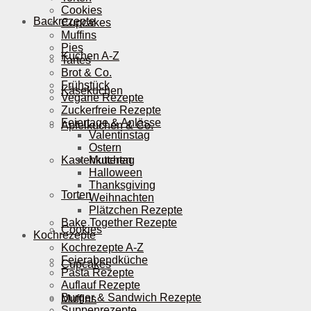
Cookies
Backrezepte
Cupcakes
Muffins
Pies
Kuchen A-Z
Tartes
Brot & Co.
Frühstück
Käsekuchen
Vegane Rezepte
Zuckerfreie Rezepte
Feiertage & Anlässe
Apfelkuchen & Co.
Valentinstag
Ostern
Kastenkuchen
Muttertag
Halloween
Thanksgiving
Torten
Weihnachten
Plätzchen Rezepte
Bake Together Rezepte
Cookies
Kochrezepte
Kochrezepte A-Z
Feierabendküche
Cupcakes
Pasta Rezepte
Auflauf Rezepte
Burger & Sandwich Rezepte
Muffins
Suppenrezepte