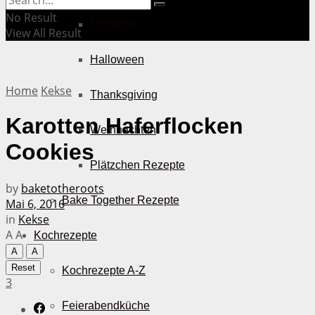
No Result
Muttertag
View All Result
Halloween
Home
Kekse
Thanksgiving
Karotten Haferflocken
Weihnachten
Cookies
Plätzchen Rezepte
by
baketotheroots
Bake Together Rezepte
Mai 6, 2016
in
Kekse
A
A
Kochrezepte
A
A
Reset
Kochrezepte A-Z
3
Feierabendküche