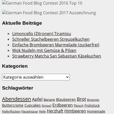
Aktuelle Beiträge
Limoncello (Zitronen) Tiramisu
Schneller Stachelbeeren Streuselkuchen
Einfache Brombeeren Marmelade (zuckerfrei)
Wok Nudeln mit Gemüse & Pilzen
Strawberry Matcha San Sebastian Käsekuchen
Kategorien
Kategorien
Schlagwörter
Abendessen
Brot
Apfel
Blaubeeren
Banane
Brownies
Erdbeeren
Buttercreme
Cupcakes
Frühstück
Fleisch
Eintopf
Herzhaft
Himbeeren
Homemade
Haferflocken
Haselnüsse
Hefe