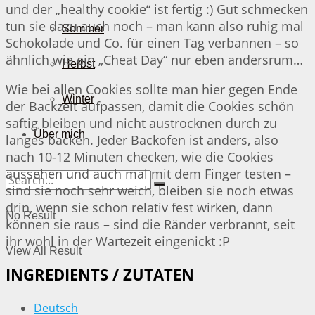
und der „healthy cookie“ ist fertig :) Gut schmecken
tun sie dazu auch noch – man kann also ruhig mal
Sommer
Schokolade und Co. für einen Tag verbannen – so
ähnlich wie ein „Cheat Day“ nur eben andersrum…
Herbst
Wie bei allen Cookies sollte man hier gegen Ende
Winter
der Backzeit aufpassen, damit die Cookies schön
saftig bleiben und nicht austrocknen durch zu
Über mich
langes backen. Jeder Backofen ist anders, also
nach 10-12 Minuten checken, wie die Cookies
aussehen und auch mal mit dem Finger testen –
sind sie noch sehr weich, bleiben sie noch etwas
drin, wenn sie schon relativ fest wirken, dann
No Result
können sie raus – sind die Ränder verbrannt, seit
ihr wohl in der Wartezeit eingenickt :P
View All Result
INGREDIENTS / ZUTATEN
Deutsch