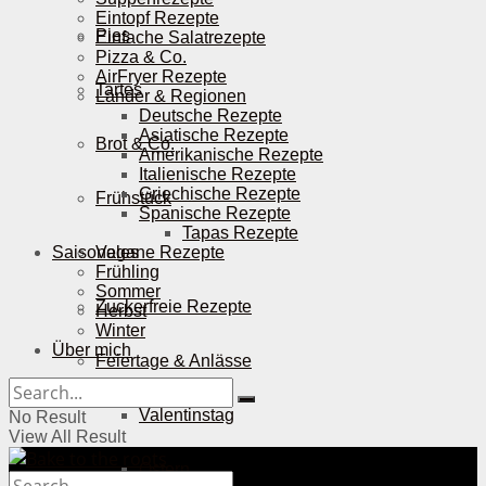
Eintopf Rezepte
Pies
Einfache Salatrezepte
Pizza & Co.
AirFryer Rezepte
Tartes
Länder & Regionen
Deutsche Rezepte
Asiatische Rezepte
Brot & Co.
Amerikanische Rezepte
Italienische Rezepte
Griechische Rezepte
Frühstück
Spanische Rezepte
Tapas Rezepte
Saisonales
Vegane Rezepte
Frühling
Sommer
Zuckerfreie Rezepte
Herbst
Winter
Über mich
Feiertage & Anlässe
Valentinstag
No Result
View All Result
Ostern