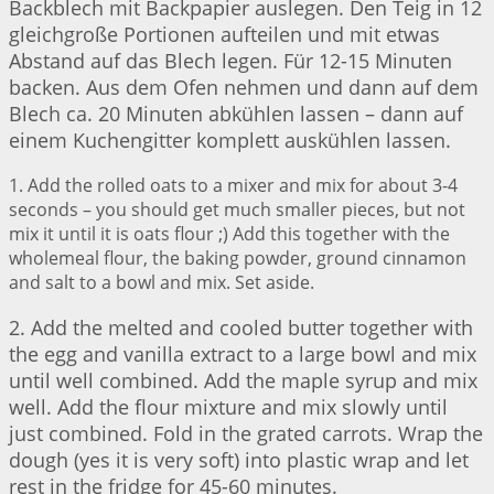
Backblech mit Backpapier auslegen. Den Teig in 12
gleichgroße Portionen aufteilen und mit etwas
Abstand auf das Blech legen. Für 12-15 Minuten
backen. Aus dem Ofen nehmen und dann auf dem
Blech ca. 20 Minuten abkühlen lassen – dann auf
einem Kuchengitter komplett auskühlen lassen.
1. Add the rolled oats to a mixer and mix for about 3-4
seconds – you should get much smaller pieces, but not
mix it until it is oats flour ;) Add this together with the
wholemeal flour, the baking powder, ground cinnamon
and salt to a bowl and mix. Set aside.
2. Add the melted and cooled butter together with
the egg and vanilla extract to a large bowl and mix
until well combined. Add the maple syrup and mix
well. Add the flour mixture and mix slowly until
just combined. Fold in the grated carrots. Wrap the
dough (yes it is very soft) into plastic wrap and let
rest in the fridge for 45-60 minutes.