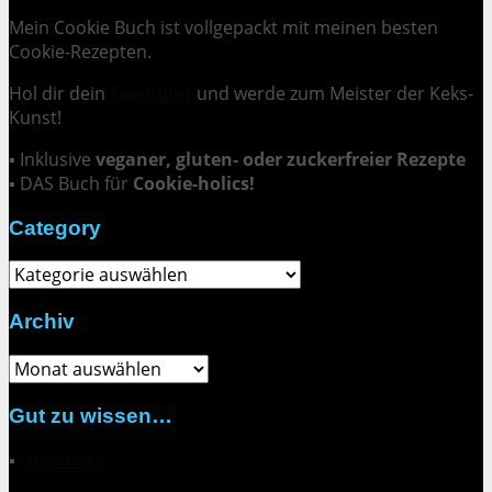
Mein Cookie Buch ist vollgepackt mit meinen besten
Cookie-Rezepten.
Hol dir dein
Exemplar
und
werde zum Meister der Keks-
Kunst
!
▪ Inklusive
veganer, gluten- oder zuckerfreier Rezepte
▪ DAS Buch für
Cookie-holics!
Category
Category
Archiv
Archiv
Gut zu wissen…
▪
Über mich