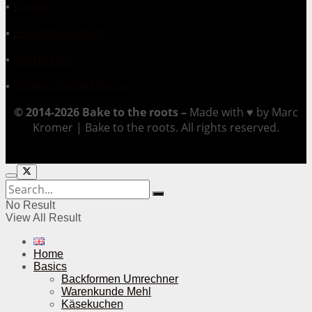
▪
Kontakt
▪
Zusammenarbeit
▪
Impressum
▪
Datenschutzerklärung
© 2014-2026 Bake to the roots –
Made with ♥ by Marc
Kromer | Bake to the roots. All rights reserved.
No Result
View All Result
Home
Basics
Backformen Umrechner
Warenkunde Mehl
Käsekuchen