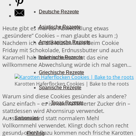
Deutsche Rezepte
Asiatische Rezepte
Heute gibt es mal zur Abwechslung etwas
„gesündere“ Cookies – man glaubt es kaum ;)
Nachdem ich es die letzten Male beim Cookie
Amerikanische Rezepte
Friday mit Schokolade, Erdnussbutter und auch
Karamell hab krachen lassen, ist das eine
Italienische Rezepte
willkommene Abwechslung würde ich mal sagen…
Griechische Rezepte
Karotten Haferflocken Cookies | Bake to the roots
Spanische Rezepte
Warum sind diese Cookies gesünder als andere?
Ganz einfach – es ist kein raffinierter Zucker drin –
Tapas Rezepte
stattdessen wird Ahornsirup verwendet.
Ausserdem wird statt normalem Mehl
Saisonales
Vollkornmehl verwendet. Klingt doch schon recht
gesund, oder? Dazu kommen noch frische Karotten
Frühling