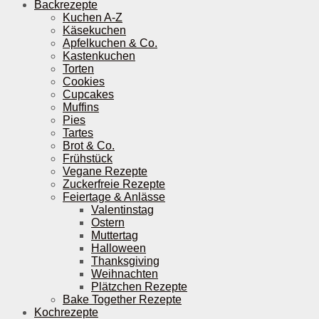
Backrezepte
Kuchen A-Z
Käsekuchen
Apfelkuchen & Co.
Kastenkuchen
Torten
Cookies
Cupcakes
Muffins
Pies
Tartes
Brot & Co.
Frühstück
Vegane Rezepte
Zuckerfreie Rezepte
Feiertage & Anlässe
Valentinstag
Ostern
Muttertag
Halloween
Thanksgiving
Weihnachten
Plätzchen Rezepte
Bake Together Rezepte
Kochrezepte