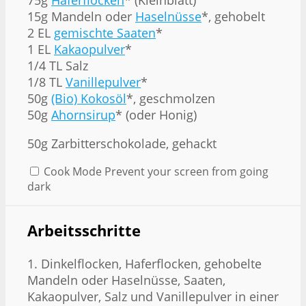
15g
Mandeln oder
Haselnüsse
*, gehobelt
2
EL
gemischte Saaten
*
1
EL
Kakaopulver
*
1/4
TL Salz
1/8
TL
Vanillepulver
*
50g
(Bio) Kokosöl
*, geschmolzen
50g
Ahornsirup
* (oder Honig)
50g
Zarbitterschokolade, gehackt
Cook Mode
Prevent your screen from going
dark
Arbeitsschritte
1. Dinkelflocken, Haferflocken, gehobelte
Mandeln oder Haselnüsse, Saaten,
Kakaopulver, Salz und Vanillepulver in einer