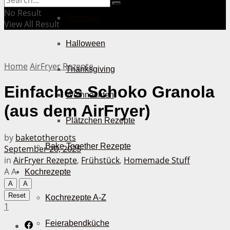
No Result
Muttertag
View All Result
Halloween
Home
AirFryer Rezepte
Thanksgiving
Einfaches Schoko Granola
Weihnachten
(aus dem AirFryer)
Plätzchen Rezepte
by
baketotheroots
Bake Together Rezepte
September 20, 2025
in
AirFryer Rezepte
,
Frühstück
,
Homemade Stuff
A
A
Kochrezepte
A
A
Reset
Kochrezepte A-Z
1
Feierabendküche