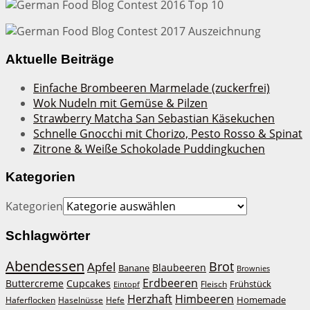
Aktuelle Beiträge
Einfache Brombeeren Marmelade (zuckerfrei)
Wok Nudeln mit Gemüse & Pilzen
Strawberry Matcha San Sebastian Käsekuchen
Schnelle Gnocchi mit Chorizo, Pesto Rosso & Spinat
Zitrone & Weiße Schokolade Puddingkuchen
Kategorien
Kategorien
Schlagwörter
Abendessen
Brot
Apfel
Blaubeeren
Banane
Brownies
Erdbeeren
Buttercreme
Cupcakes
Frühstück
Fleisch
Eintopf
Herzhaft
Himbeeren
Homemade
Haferflocken
Haselnüsse
Hefe