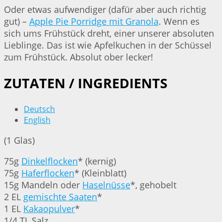
Oder etwas aufwendiger (dafür aber auch richtig
gut) –
Apple Pie Porridge mit Granola
. Wenn es
sich ums Frühstück dreht, einer unserer absoluten
Lieblinge. Das ist wie Apfelkuchen in der Schüssel
zum Frühstück. Absolut ober lecker!
ZUTATEN / INGREDIENTS
Deutsch
English
(1 Glas)
75g
Dinkelflocken
* (kernig)
75g
Haferflocken
* (Kleinblatt)
15g Mandeln oder
Haselnüsse
*, gehobelt
2 EL
gemischte Saaten
*
1 EL
Kakaopulver
*
1/4 TL Salz