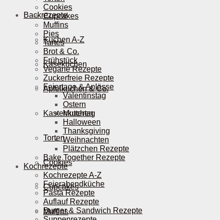
Cookies
Backrezepte
Cupcakes
Muffins
Pies
Kuchen A-Z
Tartes
Brot & Co.
Frühstück
Käsekuchen
Vegane Rezepte
Zuckerfreie Rezepte
Feiertage & Anlässe
Apfelkuchen & Co.
Valentinstag
Ostern
Kastenkuchen
Muttertag
Halloween
Thanksgiving
Torten
Weihnachten
Plätzchen Rezepte
Bake Together Rezepte
Cookies
Kochrezepte
Kochrezepte A-Z
Feierabendküche
Cupcakes
Pasta Rezepte
Auflauf Rezepte
Burger & Sandwich Rezepte
Muffins
Suppenrezepte