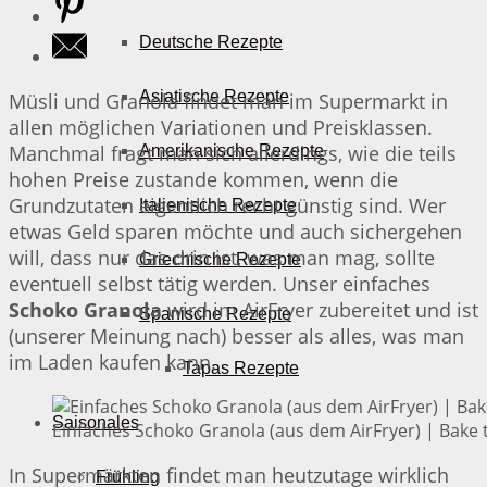
Deutsche Rezepte
Asiatische Rezepte
Müsli und Granola findet man im Supermarkt in
allen möglichen Variationen und Preisklassen.
Manchmal fragt man sich allerdings, wie die teils
Amerikanische Rezepte
hohen Preise zustande kommen, wenn die
Grundzutaten eigentlich recht günstig sind. Wer
Italienische Rezepte
etwas Geld sparen möchte und auch sichergehen
will, dass nur das drin ist, was man mag, sollte
Griechische Rezepte
eventuell selbst tätig werden. Unser einfaches
Schoko Granola
wird im AirFryer zubereitet und ist
Spanische Rezepte
(unserer Meinung nach) besser als alles, was man
im Laden kaufen kann.
Tapas Rezepte
Saisonales
Einfaches Schoko Granola (aus dem AirFryer) | Bake 
In Supermärkten findet man heutzutage wirklich
Frühling