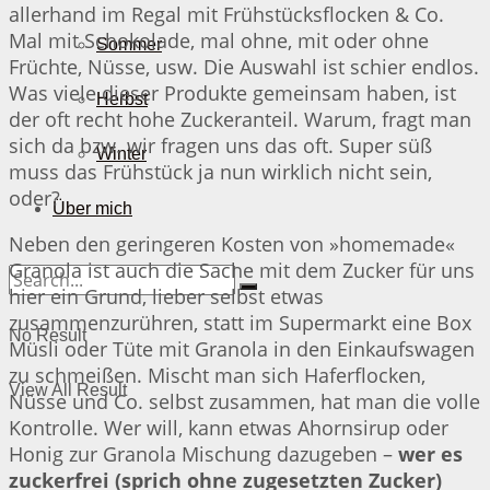
allerhand im Regal mit Frühstücksflocken & Co.
Mal mit Schokolade, mal ohne, mit oder ohne
Sommer
Früchte, Nüsse, usw. Die Auswahl ist schier endlos.
Was viele dieser Produkte gemeinsam haben, ist
Herbst
der oft recht hohe Zuckeranteil. Warum, fragt man
sich da bzw. wir fragen uns das oft. Super süß
Winter
muss das Frühstück ja nun wirklich nicht sein,
oder?
Über mich
Neben den geringeren Kosten von »homemade«
Granola ist auch die Sache mit dem Zucker für uns
hier ein Grund, lieber selbst etwas
zusammenzurühren, statt im Supermarkt eine Box
No Result
Müsli oder Tüte mit Granola in den Einkaufswagen
zu schmeißen. Mischt man sich Haferflocken,
View All Result
Nüsse und Co. selbst zusammen, hat man die volle
Kontrolle. Wer will, kann etwas Ahornsirup oder
Honig zur Granola Mischung dazugeben –
wer es
zuckerfrei (sprich ohne zugesetzten Zucker)