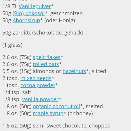
1/8 TL
Vanillepulver
*
50g
(Bio) Kokosöl
*, geschmolzen
50g
Ahornsirup
* (oder Honig)
50g Zarbitterschokolade, gehackt
(1 glass)
2.6 oz. (75g)
spelt flakes
*
2.6 oz. (75g)
rolled oats
*
0.5 oz. (15g) almonds or
hazelnuts
*, sliced
2 tbsp.
mixed seeds
*
1 tbsp.
cocoa powder
*
1/4 tsp. salt
1/8 tsp.
vanilla powder
*
1.8 oz. (50g)
organic coconut oil
*, melted
1.8 oz. (50g)
maple syrup
* (or honey)
1.8 oz. (50g) semi-sweet chocolate, chopped