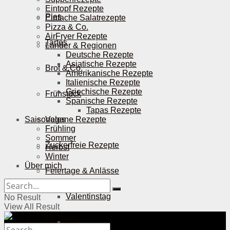
Eintopf Rezepte
Pies
Einfache Salatrezepte
Pizza & Co.
AirFryer Rezepte
Tartes
Länder & Regionen
Deutsche Rezepte
Asiatische Rezepte
Brot & Co.
Amerikanische Rezepte
Italienische Rezepte
Griechische Rezepte
Frühstück
Spanische Rezepte
Tapas Rezepte
Saisonales
Vegane Rezepte
Frühling
Sommer
Zuckerfreie Rezepte
Herbst
Winter
Über mich
Feiertage & Anlässe
Valentinstag
No Result
View All Result
Ostern