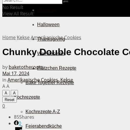
No Result
Muttertag
View All Result
Halloween
Home
Kekse
Amerikanische Cookies
Thanksgiving
Chunky Double Chocolate C
Weihnachten
by
baketotheroots
Plätzchen Rezepte
Mai 17, 2024
in
Amerikanische Cookies
,
Kekse
Bake Together Rezepte
A
A
A
A
Kochrezepte
Reset
0
Kochrezepte A-Z
85
Shares
0
Feierabendküche