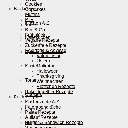
Cookies
Backrezepte
Cupcakes
Muffins
Pies
Kuchen A-Z
Tartes
Brot & Co.
Frühstück
Käsekuchen
Vegane Rezepte
Zuckerfreie Rezepte
Feiertage & Anlässe
Apfelkuchen & Co.
Valentinstag
Ostern
Kastenkuchen
Muttertag
Halloween
Thanksgiving
Torten
Weihnachten
Plätzchen Rezepte
Bake Together Rezepte
Cookies
Kochrezepte
Kochrezepte A-Z
Feierabendküche
Cupcakes
Pasta Rezepte
Auflauf Rezepte
Burger & Sandwich Rezepte
Muffins
Suppenrezepte