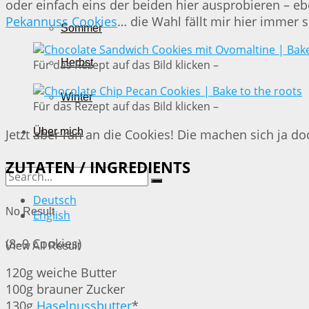
oder einfach eins der beiden hier ausprobieren – eb
Pekannuss Cookies
… die Wahl fällt mir hier immer 
Sommer
Herbst
Für das Rezept auf das Bild klicken –
Winter
Für das Rezept auf das Bild klicken –
Über mich
Jetzt aber ran an die Cookies! Die machen sich ja do
ZUTATEN / INGREDIENTS
Deutsch
No Result
English
(8–9 Cookies)
View All Result
120g weiche Butter
100g brauner Zucker
130g
Haselnussbutter
*