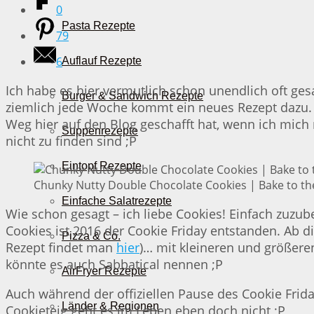
0
Pasta Rezepte
79
6
Auflauf Rezepte
Ich habe es hier vermutlich schon unendlich oft ges
Burger & Sandwich Rezepte
ziemlich jede Woche kommt ein neues Rezept dazu.
Weg hier auf den Blog geschafft hat, wenn ich mich n
Suppenrezepte
nicht zu finden sind ;P
Eintopf Rezepte
Chunky Nutty Double Chocolate Cookies | Bake to th
Einfache Salatrezepte
Wie schon gesagt – ich liebe Cookies! Einfach zuzub
Cookies ist 2016 der Cookie Friday entstanden. Ab d
Pizza & Co.
Rezept findet man
hier
)… mit kleineren und größere
könnte es auch Sabbatical nennen ;P
AirFryer Rezepte
Auch während der offiziellen Pause des Cookie Frid
Länder & Regionen
Cookieteig geht es im Leben eben doch nicht ;P