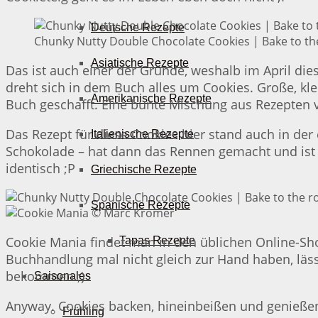
Deutsche Rezepte
Chunky Nutty Double Chocolate Cookies | Bake to th
Asiatische Rezepte
Das ist auch einer der Gründe, weshalb im April die
dreht sich in dem Buch alles um Cookies. Große, kl
Amerikanische Rezepte
Buch geschafft. Eine bunte Mischung aus Rezepten vo
Das Rezept für diese Cookies hier stand auch in der
Italienische Rezepte
Schokolade – hat dann das Rennen gemacht und ist 
identisch ;P
Griechische Rezepte
Spanische Rezepte
Cookie Mania findet man in den üblichen Online-S
Tapas Rezepte
Buchhandlung mal nicht gleich zur Hand haben, läss
bekommen ;)
Saisonales
Anyway. Cookies backen, hineinbeißen und genießen
Frühling