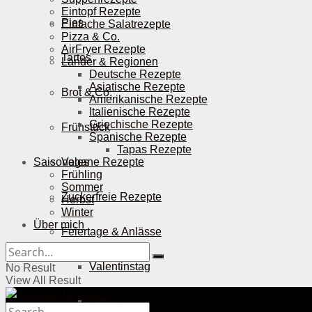
Eintopf Rezepte
Pies
Einfache Salatrezepte
Pizza & Co.
AirFryer Rezepte
Tartes
Länder & Regionen
Deutsche Rezepte
Asiatische Rezepte
Brot & Co.
Amerikanische Rezepte
Italienische Rezepte
Griechische Rezepte
Frühstück
Spanische Rezepte
Tapas Rezepte
Saisonales
Vegane Rezepte
Frühling
Sommer
Zuckerfreie Rezepte
Herbst
Winter
Über mich
Feiertage & Anlässe
Valentinstag
No Result
View All Result
Ostern