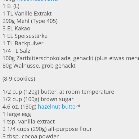
1 Ei (L)
1 TL Vanille Extrakt
290g Mehl (Type 405)
3 EL Kakao
1 EL Speisestärke
1 TL Backpulver
1/4 TL Salz
100g Zartbitterschokolade, gehackt (plus etwas mehr
80g Walnüsse, grob gehackt
(8-9 cookies)
1/2 cup (120g) butter, at room temperature
1/2 cup (100g) brown sugar
4.6 oz. (130g)
hazelnut butter
*
1 large egg
1 tsp. vanilla extract
2 1/4 cups (290g) all-purpose flour
3 tbsp. cocoa powder