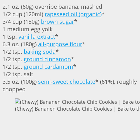
2.1 oz. (60g) overripe banana, mashed
1/2 cup (120ml)
rapeseed oil (organic)
*
3/4 cup (150g)
brown sugar
*
1 medium egg yolk
1 tsp.
vanilla extract
*
6.3 oz. (180g)
all-purpose flour
*
1/2 tsp.
baking soda
*
1/2 tsp.
ground cinnamon
*
1/2 tsp.
ground cardamom
*
1/2 tsp. salt
3.5 oz. (100g)
semi-sweet chocolate
* (61%), roughly
chopped
(Chewy) Bananen Chocolate Chip Cookies | Bake to t