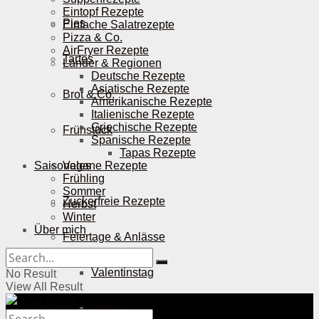
Eintopf Rezepte
Pies
Einfache Salatrezepte
Pizza & Co.
AirFryer Rezepte
Tartes
Länder & Regionen
Deutsche Rezepte
Asiatische Rezepte
Brot & Co.
Amerikanische Rezepte
Italienische Rezepte
Griechische Rezepte
Frühstück
Spanische Rezepte
Tapas Rezepte
Saisonales
Vegane Rezepte
Frühling
Sommer
Zuckerfreie Rezepte
Herbst
Winter
Über mich
Feiertage & Anlässe
Valentinstag
No Result
View All Result
Ostern