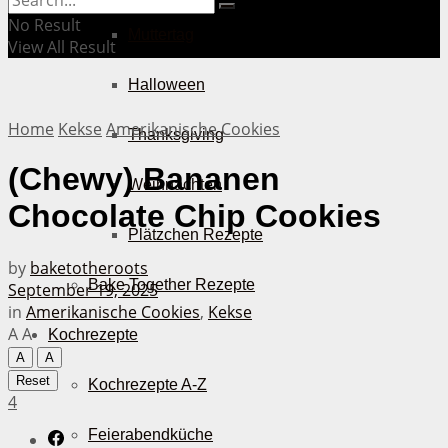
No Result
Muttertag
View All Result
Halloween
Home
Kekse
Amerikanische Cookies
Thanksgiving
(Chewy) Bananen
Weihnachten
Chocolate Chip Cookies
Plätzchen Rezepte
by
baketotheroots
Bake Together Rezepte
September 19, 2025
in
Amerikanische Cookies
,
Kekse
A
A
Kochrezepte
A
A
Reset
Kochrezepte A-Z
4
Feierabendküche