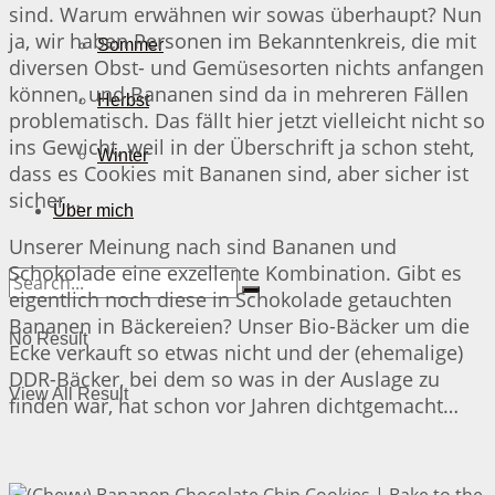
sind. Warum erwähnen wir sowas überhaupt? Nun
ja, wir haben Personen im Bekanntenkreis, die mit
Sommer
diversen Obst- und Gemüsesorten nichts anfangen
können, und Bananen sind da in mehreren Fällen
Herbst
problematisch. Das fällt hier jetzt vielleicht nicht so
ins Gewicht, weil in der Überschrift ja schon steht,
Winter
dass es Cookies mit Bananen sind, aber sicher ist
sicher…
Über mich
Unserer Meinung nach sind Bananen und
Schokolade eine exzellente Kombination. Gibt es
eigentlich noch diese in Schokolade getauchten
Bananen in Bäckereien? Unser Bio-Bäcker um die
No Result
Ecke verkauft so etwas nicht und der (ehemalige)
DDR-Bäcker, bei dem so was in der Auslage zu
View All Result
finden war, hat schon vor Jahren dichtgemacht…