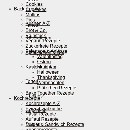
Cookies
Backrezepte
Cupcakes
Muffins
Pies
Kuchen A-Z
Tartes
Brot & Co.
Frühstück
Käsekuchen
Vegane Rezepte
Zuckerfreie Rezepte
Feiertage & Anlässe
Apfelkuchen & Co.
Valentinstag
Ostern
Kastenkuchen
Muttertag
Halloween
Thanksgiving
Torten
Weihnachten
Plätzchen Rezepte
Bake Together Rezepte
Cookies
Kochrezepte
Kochrezepte A-Z
Feierabendküche
Cupcakes
Pasta Rezepte
Auflauf Rezepte
Burger & Sandwich Rezepte
Muffins
Suppenrezepte