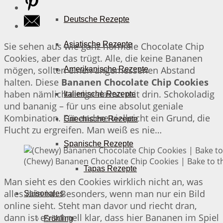
Deutsche Rezepte
Asiatische Rezepte
Sie sehen aus wie ganz normale Chocolate Chip
Cookies, aber das trügt. Alle, die keine Bananen
mögen, sollten einen angemessenen Abstand
Amerikanische Rezepte
halten. Diese
Bananen Chocolate Chip Cookies
haben nämlich einige davon mit drin. Schokoladig
Italienische Rezepte
und bananig – für uns eine absolut geniale
Kombination. Für andere vielleicht ein Grund, die
Griechische Rezepte
Flucht zu ergreifen. Man weiß es nie…
Spanische Rezepte
(Chewy) Bananen Chocolate Chip Cookies | Bake to t
Tapas Rezepte
Man sieht es den Cookies wirklich nicht an, was
alles drin ist. Besonders, wenn man nur ein Bild
Saisonales
online sieht. Steht man davor und riecht dran,
dann ist es schnell klar, dass hier Bananen im Spiel
Frühling