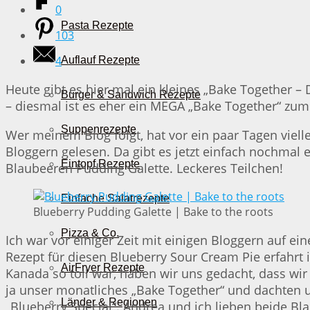
0
Pasta Rezepte
103
4
Auflauf Rezepte
Heute gibt es hier mal ein kleines „Bake Together – D
Burger & Sandwich Rezepte
– diesmal ist es eher ein MEGA „Bake Together“ zu
Suppenrezepte
Wer meinem Blog folgt, hat vor ein paar Tagen viel
Bloggern gelesen. Da gibt es jetzt einfach nochmal 
Eintopf Rezepte
Blaubeeren Pudding Galette. Leckeres Teilchen!
Einfache Salatrezepte
Blueberry Pudding Galette | Bake to the roots
Pizza & Co.
Ich war vor einiger Zeit mit einigen Bloggern auf e
Rezept für diesen Blueberry Sour Cream Pie erfahrt i
AirFryer Rezepte
Kanada so toll war, haben wir uns gedacht, dass w
ja unser monatliches „Bake Together“ und dachten u
Länder & Regionen
„Blueberry Special“. Andrea und ich lieben beide Bl