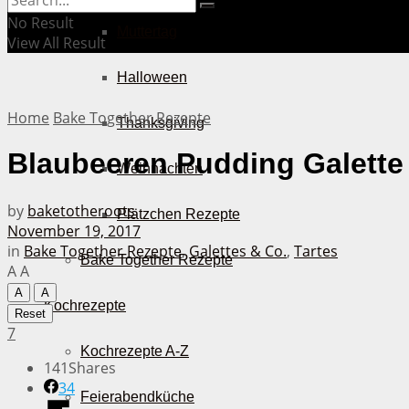
No Result
Muttertag
View All Result
Halloween
Home
Bake Together Rezepte
Thanksgiving
Blaubeeren Pudding Galette
Weihnachten
by
baketotheroots
Plätzchen Rezepte
November 19, 2017
in
Bake Together Rezepte
,
Galettes & Co.
,
Tartes
Bake Together Rezepte
A
A
A
A
Kochrezepte
Reset
7
Kochrezepte A-Z
141
Shares
34
Feierabendküche