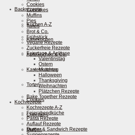
Cookies
Backrezepte
Cupcakes
Muffins
Pies
Kuchen A-Z
Tartes
Brot & Co.
Frühstück
Käsekuchen
Vegane Rezepte
Zuckerfreie Rezepte
Feiertage & Anlässe
Apfelkuchen & Co.
Valentinstag
Ostern
Kastenkuchen
Muttertag
Halloween
Thanksgiving
Torten
Weihnachten
Plätzchen Rezepte
Bake Together Rezepte
Cookies
Kochrezepte
Kochrezepte A-Z
Feierabendküche
Cupcakes
Pasta Rezepte
Auflauf Rezepte
Burger & Sandwich Rezepte
Muffins
Suppenrezepte