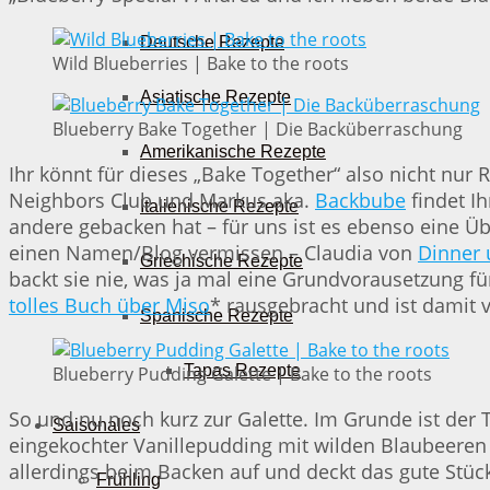
Deutsche Rezepte
Wild Blueberries | Bake to the roots
Asiatische Rezepte
Blueberry Bake Together | Die Backüberraschung
Amerikanische Rezepte
Ihr könnt für dieses „Bake Together“ also nicht nur 
Neighbors Club und Markus aka.
Backbube
findet Ih
Italienische Rezepte
andere gebacken hat – für uns ist es ebenso eine Üb
einen Namen/Blog vermissen – Claudia von
Dinner 
Griechische Rezepte
backt sie nie, was ja mal eine Grundvorausetzung fü
tolles Buch über Miso
* rausgebracht und ist damit v
Spanische Rezepte
Tapas Rezepte
Blueberry Pudding Galette | Bake to the roots
So und nu noch kurz zur Galette. Im Grunde ist der T
Saisonales
eingekochter Vanillepudding mit wilden Blaubeeren 
allerdings beim Backen auf und deckt das gute Stück
Frühling