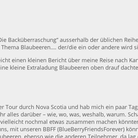
ie Backüberraschung“ ausserhalb der üblichen Reihe. „K
m Thema Blaubeeren…. der/die ein oder andere wird s
leicht einen kleinen Bericht über meine Reise nach K
eine kleine Extraladung Blaubeeren oben drauf dachte
iner Tour durch Nova Scotia und hab mich ein paar Ta
hr alles darüber – wie, wo, was, weshalb, warum. Scha
ir vielleicht nochmal etwas zusammen machen könnt
ns, mit unseren BBFF (BlueBerryFriendsForever) könn
aubeeren, ebenso wie die anderen Teilnehmer, da lag d