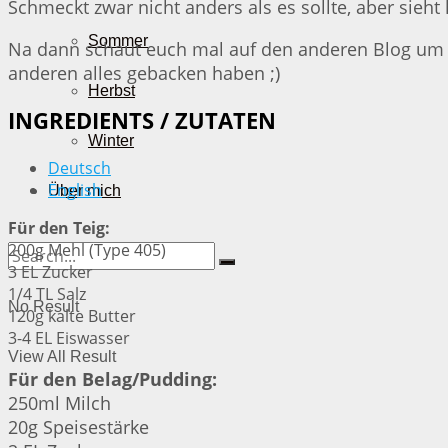
Schmeckt zwar nicht anders als es sollte, aber sieh
Sommer
Na dann schaut euch mal auf den anderen Blog um – 
anderen alles gebacken haben ;)
Herbst
INGREDIENTS / ZUTATEN
Winter
Deutsch
English
Über mich
Für den Teig:
200g Mehl (Type 405)
3 EL Zucker
1/4 TL Salz
No Result
120g kalte Butter
3-4 EL Eiswasser
View All Result
Für den Belag/Pudding:
250ml Milch
20g Speisestärke