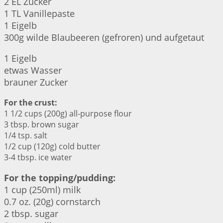
2 EL Zucker
1 TL Vanillepaste
1 Eigelb
300g wilde Blaubeeren (gefroren) und aufgetaut
1 Eigelb
etwas Wasser
brauner Zucker
For the crust:
1 1/2 cups (200g) all-purpose flour
3 tbsp. brown sugar
1/4 tsp. salt
1/2 cup (120g) cold butter
3-4 tbsp. ice water
For the topping/pudding:
1 cup (250ml) milk
0.7 oz. (20g) cornstarch
2 tbsp. sugar