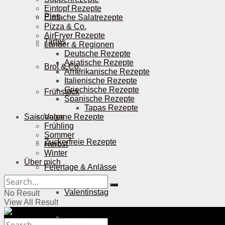
Eintopf Rezepte
Pies
Einfache Salatrezepte
Pizza & Co.
AirFryer Rezepte
Tartes
Länder & Regionen
Deutsche Rezepte
Asiatische Rezepte
Brot & Co.
Amerikanische Rezepte
Italienische Rezepte
Griechische Rezepte
Frühstück
Spanische Rezepte
Tapas Rezepte
Saisonales
Vegane Rezepte
Frühling
Sommer
Zuckerfreie Rezepte
Herbst
Winter
Über mich
Feiertage & Anlässe
Valentinstag
No Result
View All Result
Ostern