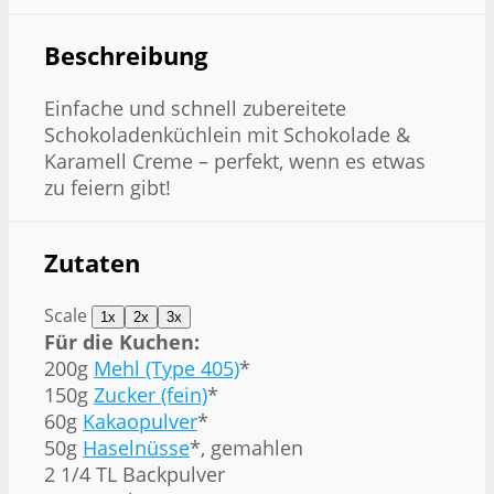
Beschreibung
Einfache und schnell zubereitete
Schokoladenküchlein mit Schokolade &
Karamell Creme – perfekt, wenn es etwas
zu feiern gibt!
Zutaten
Scale
1x
2x
3x
Für die Kuchen:
200g
Mehl (Type 405)
*
150g
Zucker (fein)
*
60g
Kakaopulver
*
50g
Haselnüsse
*, gemahlen
2 1/4
TL Backpulver