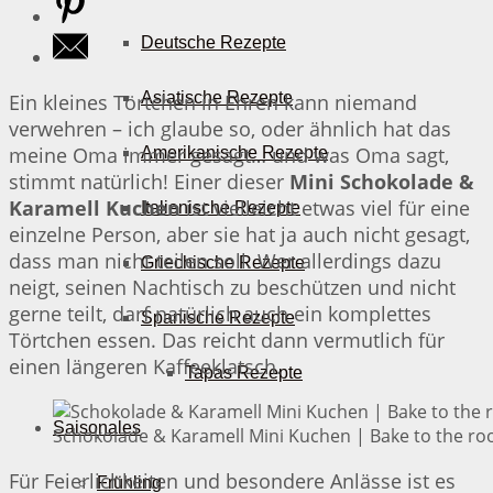
Deutsche Rezepte
Asiatische Rezepte
Ein kleines Törtchen in Ehren kann niemand
verwehren – ich glaube so, oder ähnlich hat das
meine Oma immer gesagt… und was Oma sagt,
Amerikanische Rezepte
stimmt natürlich! Einer dieser
Mini Schokolade &
Karamell Kuchen
ist vielleicht etwas viel für eine
Italienische Rezepte
einzelne Person, aber sie hat ja auch nicht gesagt,
dass man nicht teilen soll. Wer allerdings dazu
Griechische Rezepte
neigt, seinen Nachtisch zu beschützen und nicht
gerne teilt, darf natürlich auch ein komplettes
Spanische Rezepte
Törtchen essen. Das reicht dann vermutlich für
einen längeren Kaffeeklatsch.
Tapas Rezepte
Saisonales
Schokolade & Karamell Mini Kuchen | Bake to the ro
Für Feierlichkeiten und besondere Anlässe ist es
Frühling