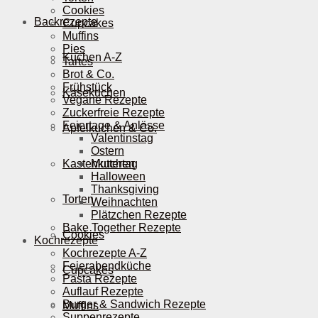
Cookies
Backrezepte
Cupcakes
Muffins
Pies
Kuchen A-Z
Tartes
Brot & Co.
Frühstück
Käsekuchen
Vegane Rezepte
Zuckerfreie Rezepte
Feiertage & Anlässe
Apfelkuchen & Co.
Valentinstag
Ostern
Kastenkuchen
Muttertag
Halloween
Thanksgiving
Torten
Weihnachten
Plätzchen Rezepte
Bake Together Rezepte
Cookies
Kochrezepte
Kochrezepte A-Z
Feierabendküche
Cupcakes
Pasta Rezepte
Auflauf Rezepte
Burger & Sandwich Rezepte
Muffins
Suppenrezepte