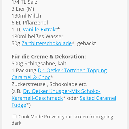
1/4
TL Salz
3
Eier (M)
130
ml Milch
6
EL Pflanzenöl
1
TL
Vanille Extrakt
*
180
ml heißes Wasser
50g
Zartbitterschokolade
*, gehackt
Für die Creme & Dekoration:
500g
Schlagsahne, kalt
1
Packung
Dr. Oetker Törtchen Topping
Caramel & Choc
*
Zuckerstreusel, Schokolade etc.
(z.B.
Dr. Oetker Knusper-Mix Schoko-
Karamell-Geschmack
* oder
Salted Caramel
Fudge
*)
Cook Mode
Prevent your screen from going
dark