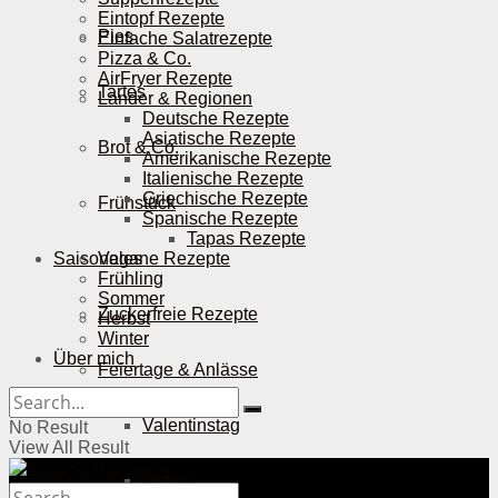
Eintopf Rezepte
Pies
Einfache Salatrezepte
Pizza & Co.
AirFryer Rezepte
Tartes
Länder & Regionen
Deutsche Rezepte
Asiatische Rezepte
Brot & Co.
Amerikanische Rezepte
Italienische Rezepte
Griechische Rezepte
Frühstück
Spanische Rezepte
Tapas Rezepte
Saisonales
Vegane Rezepte
Frühling
Sommer
Zuckerfreie Rezepte
Herbst
Winter
Über mich
Feiertage & Anlässe
Valentinstag
No Result
View All Result
Ostern