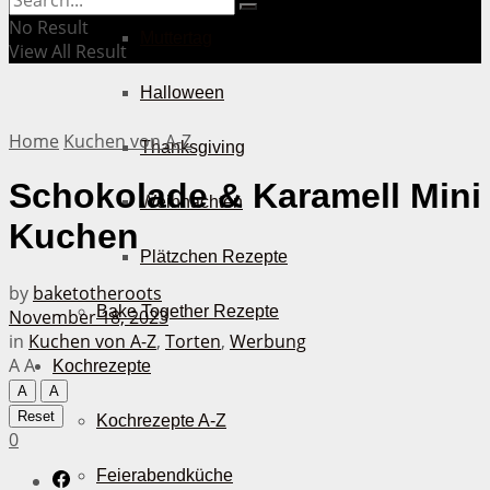
No Result
Muttertag
View All Result
Halloween
Home
Kuchen von A-Z
Thanksgiving
Schokolade & Karamell Mini
Weihnachten
Kuchen
Plätzchen Rezepte
by
baketotheroots
Bake Together Rezepte
November 18, 2023
in
Kuchen von A-Z
,
Torten
,
Werbung
A
A
Kochrezepte
A
A
Reset
Kochrezepte A-Z
0
Feierabendküche