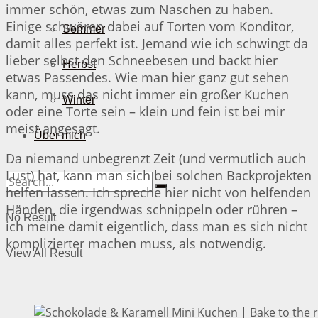
immer schön, etwas zum Naschen zu haben.
Einige schwören dabei auf Torten vom Konditor,
Sommer
damit alles perfekt ist. Jemand wie ich schwingt da
lieber selbst den Schneebesen und backt hier
Herbst
etwas Passendes. Wie man hier ganz gut sehen
kann, muss das nicht immer ein großer Kuchen
Winter
oder eine Torte sein – klein und fein ist bei mir
meist angesagt.
Über mich
Da niemand unbegrenzt Zeit (und vermutlich auch
Lust) hat, kann man sich bei solchen Backprojekten
helfen lassen. Ich spreche hier nicht von helfenden
Händen, die irgendwas schnippeln oder rühren –
No Result
ich meine damit eigentlich, dass man es sich nicht
komplizierter machen muss, als notwendig.
View All Result