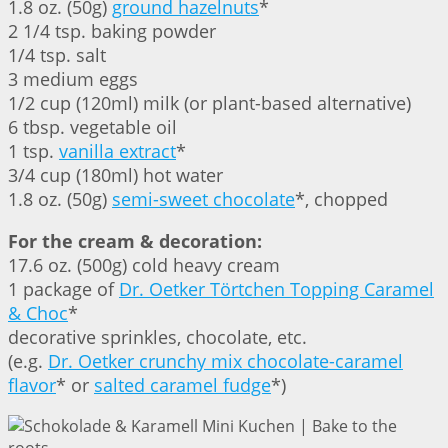
1.8 oz. (50g)
ground hazelnuts
*
2 1/4 tsp. baking powder
1/4 tsp. salt
3 medium eggs
1/2 cup (120ml) milk (or plant-based alternative)
6 tbsp. vegetable oil
1 tsp.
vanilla extract
*
3/4 cup (180ml) hot water
1.8 oz. (50g)
semi-sweet chocolate
*, chopped
For the cream & decoration:
17.6 oz. (500g) cold heavy cream
1 package of
Dr. Oetker Törtchen Topping Caramel
& Choc
*
decorative sprinkles, chocolate, etc.
(e.g.
Dr. Oetker crunchy mix chocolate-caramel
flavor
* or
salted caramel fudge
*)