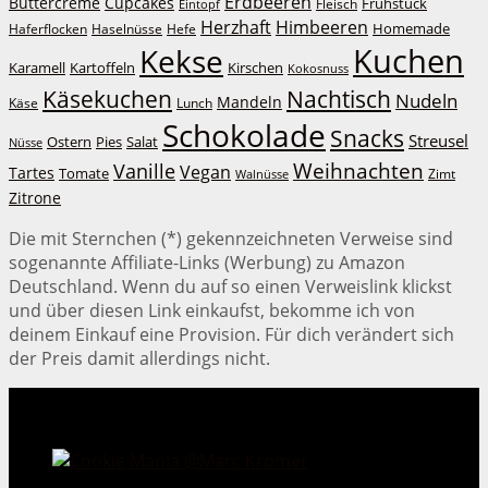
Erdbeeren
Buttercreme
Cupcakes
Frühstück
Fleisch
Eintopf
Herzhaft
Himbeeren
Homemade
Haferflocken
Haselnüsse
Hefe
Kuchen
Kekse
Kirschen
Karamell
Kartoffeln
Kokosnuss
Käsekuchen
Nachtisch
Nudeln
Mandeln
Lunch
Käse
Schokolade
Snacks
Streusel
Ostern
Salat
Pies
Nüsse
Weihnachten
Vanille
Vegan
Tartes
Tomate
Zimt
Walnüsse
Zitrone
Die mit Sternchen (*) gekennzeichneten Verweise sind
sogenannte Affiliate-Links (Werbung) zu Amazon
Deutschland. Wenn du auf so einen Verweislink klickst
und über diesen Link einkaufst, bekomme ich von
deinem Einkauf eine Provision. Für dich verändert sich
der Preis damit allerdings nicht.