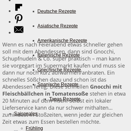
Deutsche Rezepte
Asiatische Rezepte
Amerikanische Rezepte
Wenn es nach Feierabend etwas schneller gehen
soll mit dem Abendessen, dann sind Gnocchi,
Italienische Rezepte
Schupfnudeln & Co. super praktisch – man kann
sie vorgegart im Supermarkt kaufen und muss sie
Griechische Rezepte
dann nur noch kurz aufwärmen/anbraten. Ein
schnelles Sößchen dazu und schon ist das
Spanische Rezepte
Abendessen fertig. Diese schnellen
Gnocchi mit
Fleischbällchen in Tomatensoße
stehen in etwa
Tapas Rezepte
20 Minuten auf dem Tisch. Selbst ein lokaler
Lieferservice kann da nur schwer mithalten…
zumindest in Stoßzeiten, wenn jeder zur gleichen
Saisonales
Zeit etwas zum Essen bestellen möchte.
Frühling