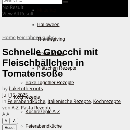
No Result
Muttertag
View All Result
Halloween
Home
Feierabendküche
Thanksgiving
Schnelle Gnocchi mit
Weihnachten
Fleischbällchen in
Plätzchen Rezepte
Tomatensoße
Bake Together Rezepte
by
baketotheroots
Juli 15, 2025
Kochrezepte
in
Feierabendküche
,
Italienische Rezepte
,
Kochrezepte
von A-Z
,
Pasta Rezepte
Kochrezepte A-Z
A
A
A
A
Feierabendküche
Reset