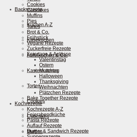
Cookies
Backrezepte
Cupcakes
Muffins
Pies
Kuchen A-Z
Tartes
Brot & Co.
Frühstück
Käsekuchen
Vegane Rezepte
Zuckerfreie Rezepte
Feiertage & Anlässe
Apfelkuchen & Co.
Valentinstag
Ostern
Kastenkuchen
Muttertag
Halloween
Thanksgiving
Torten
Weihnachten
Plätzchen Rezepte
Bake Together Rezepte
Cookies
Kochrezepte
Kochrezepte A-Z
Feierabendküche
Cupcakes
Pasta Rezepte
Auflauf Rezepte
Burger & Sandwich Rezepte
Muffins
Suppenrezepte