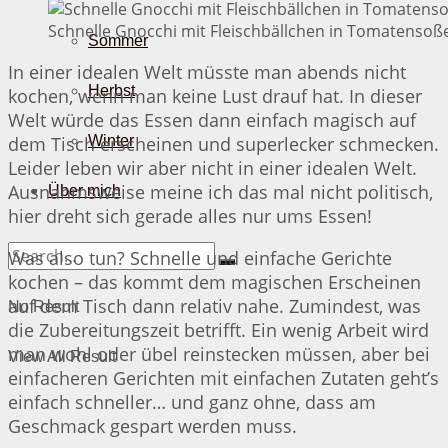
Schnelle Gnocchi mit Fleischbällchen in Tomatensoße
Sommer
In einer idealen Welt müsste man abends nicht
Herbst
kochen, wenn man keine Lust drauf hat. In dieser
Welt würde das Essen dann einfach magisch auf
dem Tisch erscheinen und superlecker schmecken.
Winter
Leider leben wir aber nicht in einer idealen Welt.
Ausnahmsweise meine ich das mal nicht politisch,
Über mich
hier dreht sich gerade alles nur ums Essen!
Was also tun? Schnelle und einfache Gerichte
kochen – das kommt dem magischen Erscheinen
auf dem Tisch dann relativ nahe. Zumindest, was
No Result
die Zubereitungszeit betrifft. Ein wenig Arbeit wird
man wohl oder übel reinstecken müssen, aber bei
View All Result
einfacheren Gerichten mit einfachen Zutaten geht’s
einfach schneller… und ganz ohne, dass am
Geschmack gespart werden muss.