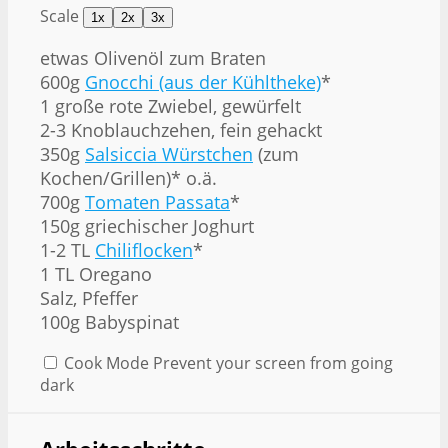
Scale
1x
2x
3x
etwas Olivenöl zum Braten
600g
Gnocchi (aus der Kühltheke)
*
1
große rote Zwiebel, gewürfelt
2
-
3
Knoblauchzehen, fein gehackt
350g
Salsiccia Würstchen
(zum
Kochen/Grillen)* o.ä.
700g
Tomaten Passata
*
150g
griechischer Joghurt
1
-
2
TL
Chiliflocken
*
1
TL Oregano
Salz, Pfeffer
100g
Babyspinat
Cook Mode
Prevent your screen from going
dark