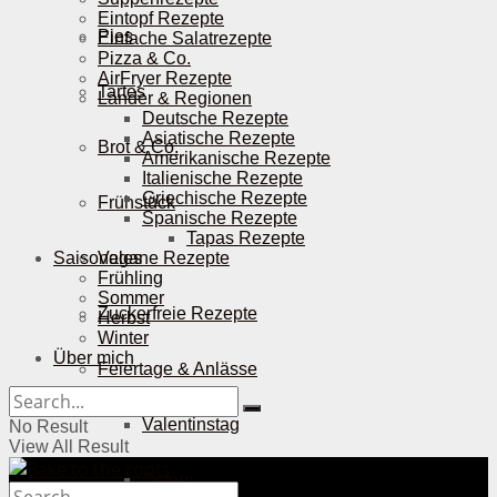
Eintopf Rezepte
Pies
Einfache Salatrezepte
Pizza & Co.
AirFryer Rezepte
Tartes
Länder & Regionen
Deutsche Rezepte
Asiatische Rezepte
Brot & Co.
Amerikanische Rezepte
Italienische Rezepte
Griechische Rezepte
Frühstück
Spanische Rezepte
Tapas Rezepte
Saisonales
Vegane Rezepte
Frühling
Sommer
Zuckerfreie Rezepte
Herbst
Winter
Über mich
Feiertage & Anlässe
Valentinstag
No Result
View All Result
Ostern