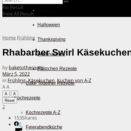
No Result
Muttertag
View All Result
Halloween
Home
Frühling
Thanksgiving
Rhabarber Swirl Käsekuche
Weihnachten
by
baketotheroots
Plätzchen Rezepte
März 5, 2022
in
Frühling
,
Käsekuchen
,
Kuchen von A-Z
Bake Together Rezepte
A
A
A
A
Kochrezepte
Reset
2
Kochrezepte A-Z
153
Shares
0
Feierabendküche