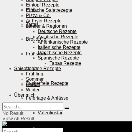
Eintopf Rezepte
Pies
Einfache Salatrezepte
Pizza & Co.
AirFryer Rezepte
Tartes
Länder & Regionen
Deutsche Rezepte
Asiatische Rezepte
Brot & Co.
Amerikanische Rezepte
Italienische Rezepte
Griechische Rezepte
Frühstück
Spanische Rezepte
Tapas Rezepte
Saisonales
Vegane Rezepte
Frühling
Sommer
Zuckerfreie Rezepte
Herbst
Winter
Über mich
Feiertage & Anlässe
Valentinstag
No Result
View All Result
Ostern