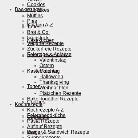
Cookies
Backrezepte
Cupcakes
Muffins
Pies
Kuchen A-Z
Tartes
Brot & Co.
Frühstück
Käsekuchen
Vegane Rezepte
Zuckerfreie Rezepte
Feiertage & Anlässe
Apfelkuchen & Co.
Valentinstag
Ostern
Kastenkuchen
Muttertag
Halloween
Thanksgiving
Torten
Weihnachten
Plätzchen Rezepte
Bake Together Rezepte
Cookies
Kochrezepte
Kochrezepte A-Z
Feierabendküche
Cupcakes
Pasta Rezepte
Auflauf Rezepte
Burger & Sandwich Rezepte
Muffins
Suppenrezepte