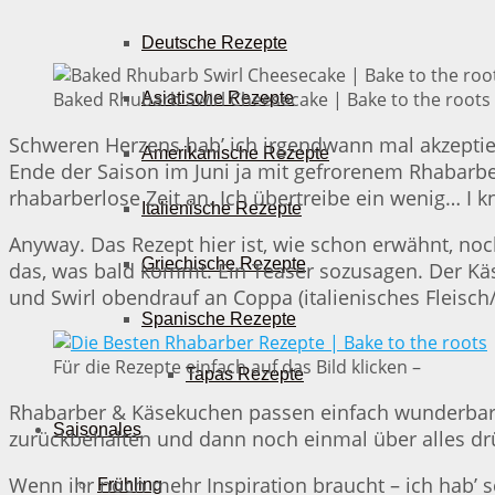
Deutsche Rezepte
Baked Rhubarb Swirl Cheesecake | Bake to the roots
Asiatische Rezepte
Schweren Herzens hab’ ich irgendwann mal akzeptie
Amerikanische Rezepte
Ende der Saison im Juni ja mit gefrorenem Rhabarbe
rhabarberlose Zeit an. Ich übertreibe ein wenig… I 
Italienische Rezepte
Anyway. Das Rezept hier ist, wie schon erwähnt, noch
Griechische Rezepte
das, was bald kommt. Ein Teaser sozusagen. Der Kä
und Swirl obendrauf an Coppa (italienisches Fleisch
Spanische Rezepte
Für die Rezepte einfach auf das Bild klicken –
Tapas Rezepte
Rhabarber & Käsekuchen passen einfach wunderbar
Saisonales
zurückbehalten und dann noch einmal über alles drü
Wenn ihr noch mehr Inspiration braucht – ich hab’ 
Frühling