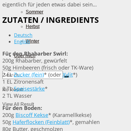
eigentlich für jeden etwas dabei sein…
Sommer
ZUTATEN / INGREDIENTS
Herbst
Deutsch
English
Winter
Für den Rhabarber Swirl:
Über mich
200g Rhabarber, gewürfelt
50g Himbeeren (frisch oder TK-Ware)
2 EL
Zucker (fein)
* (oder
Xylit
*)
1 EL Zitronensaft
2 TL
Speisestärke
*
No Result
2 TL Wasser
View All Result
Für den Boden:
200g
Biscoff Kekse
* (Karamellkekse)
50g
Haferflocken (Feinblatt)
*, gemahlen
80g Butter, geschmolzen