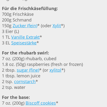
Für die Frischkäsefüllung:
700g Frischkäse
200g Schmand
150g
Zucker (fein)
* (oder
Xylit
*)
3 Eier (L)
1 TL
Vanille Extrakt
*
3 EL
Speisestärke
*
For the rhubarb swirl:
7 oz. (200g) rhubarb, cubed
1.8 oz. (50g) raspberries (fresh or frozen)
2 tbsp.
sugar (fine)
* (or
xylitol
*)
1 tbsp. lemon juice
2 tsp.
cornstarch
*
2 tsp. water
For the base:
7 oz. (200g)
Biscoff cookies
*