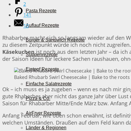
2
Pasta Rezepte
141
10
Auflauf Rezepte
Rhabarber macht sich so langsam wieder auf den W
Burger & Sandwich Rezepte
zu diesem Zeitpunkt würde ich noch nicht zugreifen… 
Käsekuchen
ist noch aus dem letzten Jahr – da ich
Suppenrezepte
der Saison Ideen für leckere Sachen raushauen, oh
Eintopf Rezepte
Baked Rhubarb Swirl Cheesecake | Bake to the roots
Einfache Salatrezepte
Ok – ich muss es ja zugeben – wenn es nach mir ging
gute Rhabarber aber nicht das ganze Jahr über Lust 
Pizza & Co.
Saison für Rhabarber Mitte/Ende März bzw. Anfang 
AirFryer Rezepte
Anfang Februar, wie oben schon erwähnt, ist definit
welchen Umständen. Draußen auf dem Feld kann das 
Länder & Regionen