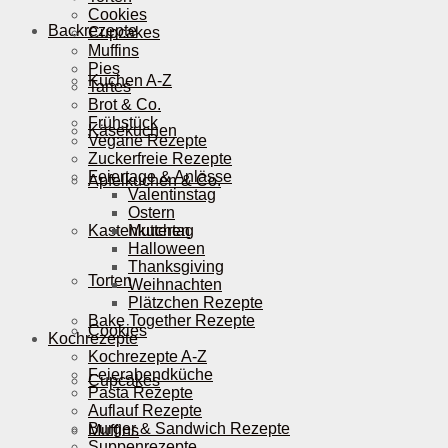
Cookies
Backrezepte
Cupcakes
Muffins
Pies
Kuchen A-Z
Tartes
Brot & Co.
Frühstück
Käsekuchen
Vegane Rezepte
Zuckerfreie Rezepte
Feiertage & Anlässe
Apfelkuchen & Co.
Valentinstag
Ostern
Kastenkuchen
Muttertag
Halloween
Thanksgiving
Torten
Weihnachten
Plätzchen Rezepte
Bake Together Rezepte
Cookies
Kochrezepte
Kochrezepte A-Z
Feierabendküche
Cupcakes
Pasta Rezepte
Auflauf Rezepte
Burger & Sandwich Rezepte
Muffins
Suppenrezepte