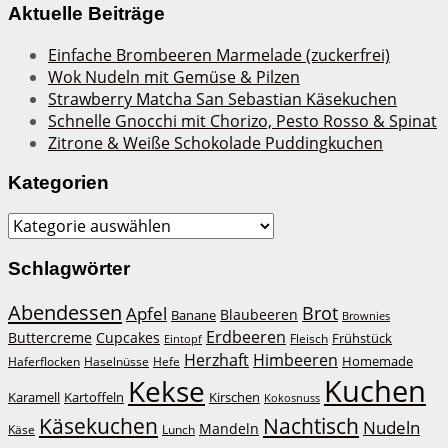
Aktuelle Beiträge
Einfache Brombeeren Marmelade (zuckerfrei)
Wok Nudeln mit Gemüse & Pilzen
Strawberry Matcha San Sebastian Käsekuchen
Schnelle Gnocchi mit Chorizo, Pesto Rosso & Spinat
Zitrone & Weiße Schokolade Puddingkuchen
Kategorien
Kategorien
Schlagwörter
Abendessen
Brot
Apfel
Blaubeeren
Banane
Brownies
Erdbeeren
Buttercreme
Cupcakes
Frühstück
Fleisch
Eintopf
Herzhaft
Himbeeren
Homemade
Haferflocken
Haselnüsse
Hefe
Kuchen
Kekse
Kirschen
Karamell
Kartoffeln
Kokosnuss
Käsekuchen
Nachtisch
Nudeln
Mandeln
Lunch
Käse