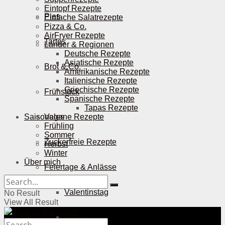
Eintopf Rezepte
Pies
Einfache Salatrezepte
Pizza & Co.
AirFryer Rezepte
Tartes
Länder & Regionen
Deutsche Rezepte
Asiatische Rezepte
Brot & Co.
Amerikanische Rezepte
Italienische Rezepte
Griechische Rezepte
Frühstück
Spanische Rezepte
Tapas Rezepte
Saisonales
Vegane Rezepte
Frühling
Sommer
Zuckerfreie Rezepte
Herbst
Winter
Über mich
Feiertage & Anlässe
Valentinstag
No Result
View All Result
Ostern