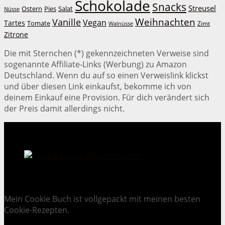
Schokolade
Snacks
Streusel
Ostern
Salat
Pies
Nüsse
Weihnachten
Vanille
Vegan
Tartes
Tomate
Zimt
Walnüsse
Zitrone
Die mit Sternchen (*) gekennzeichneten Verweise sind
sogenannte Affiliate-Links (Werbung) zu Amazon
Deutschland. Wenn du auf so einen Verweislink klickst
und über diesen Link einkaufst, bekomme ich von
deinem Einkauf eine Provision. Für dich verändert sich
der Preis damit allerdings nicht.
Cookie Mania:
100 verlockende Keksrezepte.
Mein Cookie Buch ist vollgepackt mit meinen besten
Cookie-Rezepten.