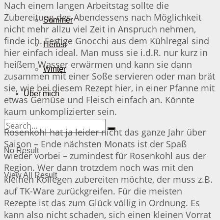
Nach einem langen Arbeitstag sollte die
Zubereitung des Abendessens nach Möglichkeit
Sommer
nicht mehr allzu viel Zeit in Anspruch nehmen,
finde ich. Fertige Gnocchi aus dem Kühlregal sind
Herbst
hier einfach ideal. Man muss sie i.d.R. nur kurz in
heißem Wasser erwärmen und kann sie dann
Winter
zusammen mit einer Soße servieren oder man brät
sie, wie bei diesem Rezept hier, in einer Pfanne mit
Über mich
etwas Gemüse und Fleisch einfach an. Könnte
kaum unkomplizierter sein.
Rosenkohl hat ja leider nicht das ganze Jahr über
Saison – Ende nächsten Monats ist der Spaß
No Result
wieder vorbei – zumindest für Rosenkohl aus der
Region. Wer dann trotzdem noch was mit den
View All Result
kleinen Kollegen zubereiten möchte, der muss z.B.
auf TK-Ware zurückgreifen. Für die meisten
Rezepte ist das zum Glück völlig in Ordnung. Es
kann also nicht schaden, sich einen kleinen Vorrat