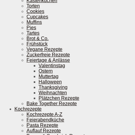
Kastenkuchen
Torten
Cookies
Cupcakes
Muffins
Pies
Tartes
Brot & Co.
Frühstück
Vegane Rezepte
Zuckerfreie Rezepte
Feiertage & Anlässe
Valentinstag
Ostern
Muttertag
Halloween
Thanksgiving
Weihnachten
Plätzchen Rezepte
Bake Together Rezepte
Kochrezepte
Kochrezepte A-Z
Feierabendküche
Pasta Rezepte
Auflauf Rezepte