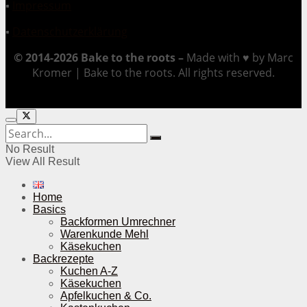
▪
Impressum
▪
Datenschutzerklärung
© 2014-2026 Bake to the roots –
Made with ♥ by Marc
Kromer | Bake to the roots. All rights reserved.
No Result
View All Result
Home
Basics
Backformen Umrechner
Warenkunde Mehl
Käsekuchen
Backrezepte
Kuchen A-Z
Käsekuchen
Apfelkuchen & Co.