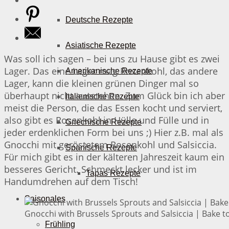
Deutsche Rezepte
Asiatische Rezepte
Was soll ich sagen – bei uns zu Hause gibt es zwei
Lager. Das eine Lager mag Rosenkohl, das andere
Amerikanische Rezepte
Lager, kann die kleinen grünen Dinger mal so
überhaupt nicht ausstehen. Zum Glück bin ich aber
Italienische Rezepte
meist die Person, die das Essen kocht und serviert,
also gibt es Rosenkohl in Hülle und Fülle und in
Griechische Rezepte
jeder erdenklichen Form bei uns ;) Hier z.B. mal als
Gnocchi mit geröstetem Rosenkohl und Salsiccia.
Spanische Rezepte
Für mich gibt es in der kälteren Jahreszeit kaum ein
besseres Gericht. Schmeckt lecker und ist im
Tapas Rezepte
Handumdrehen auf dem Tisch!
Saisonales
Gnocchi with Brussels Sprouts and Salsiccia | Bake t
Frühling