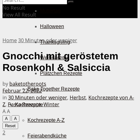
No Result
Muttertag
View All Result
Halloween
Home
30 Minuten oder weniger
Thanksgiving
Gnocchi mit geröstetem
Weihnachten
Rosenkohl & Salsiccia
Plätzchen Rezepte
by
baketotheroots
Bake Together Rezepte
Februar 22, 2022
in
30 Minuten oder weniger
,
Herbst
,
Kochrezepte von A-
Z
,
Pasta Rezepte
,
Winter
Kochrezepte
A
A
A
A
Kochrezepte A-Z
Reset
2
Feierabendküche