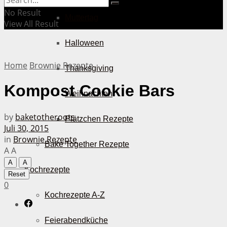
No Result
Muttertag
View All Result
Halloween
Home
Brownie Rezepte
Thanksgiving
Kompost Cookie Bars
Weihnachten
by
baketotheroots
Plätzchen Rezepte
Juli 30, 2015
in
Brownie Rezepte
Bake Together Rezepte
A
A
A
A
Kochrezepte
Reset
0
Kochrezepte A-Z
Feierabendküche