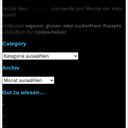
Hol dir dein
Exemplar
und
werde zum Meister der Keks-
Kunst
!
▪ Inklusive
veganer, gluten- oder zuckerfreier Rezepte
▪ DAS Buch für
Cookie-holics!
Category
Category
Archiv
Archiv
Gut zu wissen…
▪
Über mich
▪
Kontakt
▪
Zusammenarbeit