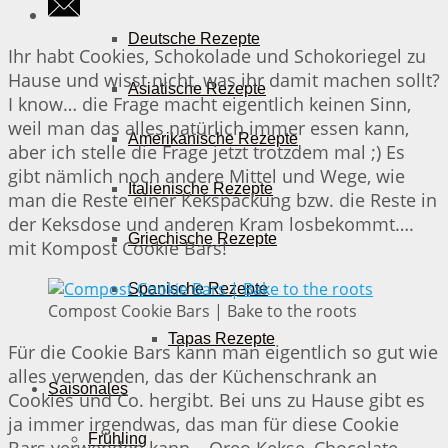
Deutsche Rezepte
Ihr habt Cookies, Schokolade und Schokoriegel zu
Hause und wisst nicht, was ihr damit machen sollt?
Asiatische Rezepte
I know… die Frage macht eigentlich keinen Sinn,
weil man das alles natürlich immer essen kann,
Amerikanische Rezepte
aber ich stelle die Frage jetzt trotzdem mal ;) Es
gibt nämlich noch andere Mittel und Wege, wie
Italienische Rezepte
man die Reste einer Kekspackung bzw. die Reste in
der Keksdose und anderen Kram losbekommt….
Griechische Rezepte
mit Kompost Cookie Bars!
Spanische Rezepte
Compost Cookie Bars | Bake to the roots
Tapas Rezepte
Für die Cookie Bars kann man eigentlich so gut wie
alles verwenden, das der Küchenschrank an
Saisonales
Cookies und Co. hergibt. Bei uns zu Hause gibt es
ja immer irgendwas, das man für diese Cookie
Frühling
Bars verwenden kann – Oreo Kekse, Chocolate