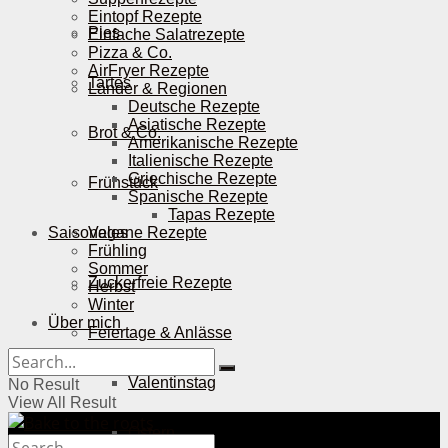
Eintopf Rezepte
Pies
Einfache Salatrezepte
Pizza & Co.
AirFryer Rezepte
Tartes
Länder & Regionen
Deutsche Rezepte
Asiatische Rezepte
Brot & Co.
Amerikanische Rezepte
Italienische Rezepte
Griechische Rezepte
Frühstück
Spanische Rezepte
Tapas Rezepte
Saisonales
Vegane Rezepte
Frühling
Sommer
Zuckerfreie Rezepte
Herbst
Winter
Über mich
Feiertage & Anlässe
Valentinstag
No Result
View All Result
Ostern