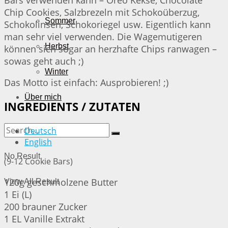
Chip Cookies, Salzbrezeln mit Schokoüberzug,
Sommer
Schokolinsen, Schokoriegel usw. Eigentlich kann
man sehr viel verwenden. Die Wagemutigeren
Herbst
können sich sogar an herzhafte Chips ranwagen –
sowas geht auch ;)
Winter
Das Motto ist einfach: Ausprobieren! ;)
Über mich
INGREDIENTS / ZUTATEN
Deutsch
English
No Result
(9-12 Cookie Bars)
120g geschmolzene Butter
View All Result
1 Ei (L)
200 brauner Zucker
1 EL Vanille Extrakt