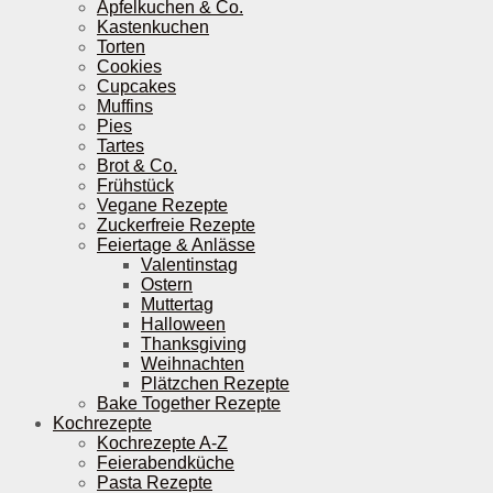
Apfelkuchen & Co.
Kastenkuchen
Torten
Cookies
Cupcakes
Muffins
Pies
Tartes
Brot & Co.
Frühstück
Vegane Rezepte
Zuckerfreie Rezepte
Feiertage & Anlässe
Valentinstag
Ostern
Muttertag
Halloween
Thanksgiving
Weihnachten
Plätzchen Rezepte
Bake Together Rezepte
Kochrezepte
Kochrezepte A-Z
Feierabendküche
Pasta Rezepte