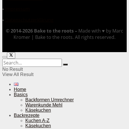
▪
Impressum
▪
Datenschutzerklärung
© 2014-2026 Bake to the roots –
Made with ♥ by Marc
Kromer | Bake to the roots. All rights reserved.
No Result
View All Result
Home
Basics
Backformen Umrechner
Warenkunde Mehl
Käsekuchen
Backrezepte
Kuchen A-Z
Käsekuchen