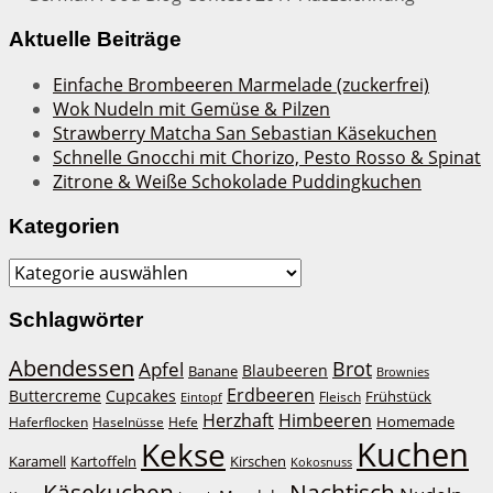
Aktuelle Beiträge
Einfache Brombeeren Marmelade (zuckerfrei)
Wok Nudeln mit Gemüse & Pilzen
Strawberry Matcha San Sebastian Käsekuchen
Schnelle Gnocchi mit Chorizo, Pesto Rosso & Spinat
Zitrone & Weiße Schokolade Puddingkuchen
Kategorien
Kategorien
Schlagwörter
Abendessen
Brot
Apfel
Blaubeeren
Banane
Brownies
Erdbeeren
Buttercreme
Cupcakes
Frühstück
Fleisch
Eintopf
Herzhaft
Himbeeren
Homemade
Haferflocken
Haselnüsse
Hefe
Kuchen
Kekse
Kirschen
Karamell
Kartoffeln
Kokosnuss
Käsekuchen
Nachtisch