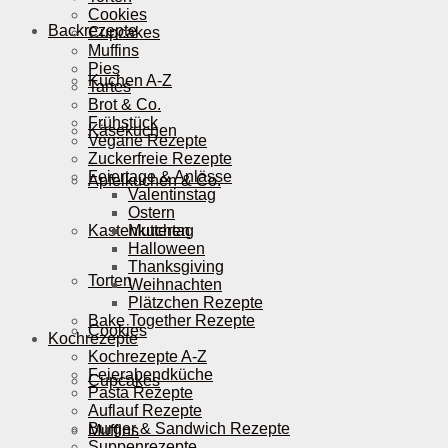
Cookies
Backrezepte
Cupcakes
Muffins
Pies
Kuchen A-Z
Tartes
Brot & Co.
Frühstück
Käsekuchen
Vegane Rezepte
Zuckerfreie Rezepte
Feiertage & Anlässe
Apfelkuchen & Co.
Valentinstag
Ostern
Kastenkuchen
Muttertag
Halloween
Thanksgiving
Torten
Weihnachten
Plätzchen Rezepte
Bake Together Rezepte
Cookies
Kochrezepte
Kochrezepte A-Z
Feierabendküche
Cupcakes
Pasta Rezepte
Auflauf Rezepte
Burger & Sandwich Rezepte
Muffins
Suppenrezepte