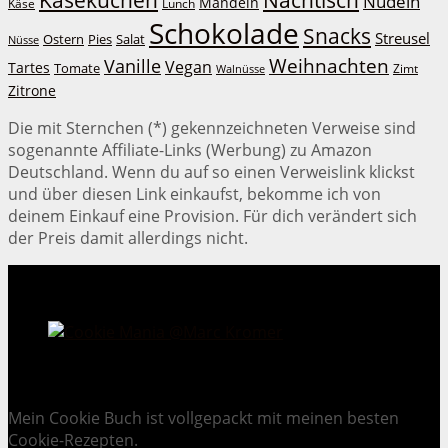
Nudeln
Mandeln
Lunch
Käse
Schokolade
Snacks
Streusel
Ostern
Salat
Pies
Nüsse
Weihnachten
Vanille
Vegan
Tartes
Tomate
Zimt
Walnüsse
Zitrone
Die mit Sternchen (*) gekennzeichneten Verweise sind
sogenannte Affiliate-Links (Werbung) zu Amazon
Deutschland. Wenn du auf so einen Verweislink klickst
und über diesen Link einkaufst, bekomme ich von
deinem Einkauf eine Provision. Für dich verändert sich
der Preis damit allerdings nicht.
Cookie Mania:
100 verlockende Keksrezepte.
Mein Cookie Buch ist vollgepackt mit meinen besten
Cookie-Rezepten.