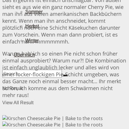
sieht es aus wie ein ganz normaler Cherry Pie, wie
Sommer
man ihn aus vielen amerikanischen Backbüchern
kennt. Wenn man ihn anschneidet, kommt
Herbst
plötzlich noch eine Schicht Käsekuchen darunter
zum Vorschein. Wenn man dann probiert, ist es
einfach nur… mmmmmmh.
Winter
Warum hab’ ich so einen Pie nicht schon früher
Über mich
einmal ausprobiert? Warum nur?! Die Kombination
ist einfach unglaublich lecker und alles wird von
einer locker-flockigen Pie-Schicht umgeben, was
das Ganze noch einmal besser macht… Ihr merkt
schon, ich komme aus dem Schwärmen nicht
No Result
mehr raus!
View All Result