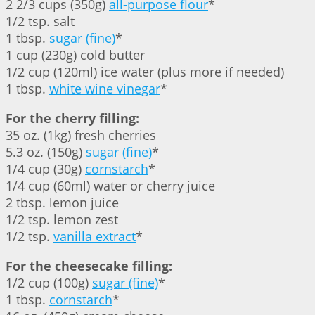
2 2/3 cups (350g)
all-purpose flour
*
1/2 tsp. salt
1 tbsp.
sugar (fine)
*
1 cup (230g) cold butter
1/2 cup (120ml) ice water (plus more if needed)
1 tbsp.
white wine vinegar
*
For the cherry filling:
35 oz. (1kg) fresh cherries
5.3 oz. (150g)
sugar (fine)
*
1/4 cup (30g)
cornstarch
*
1/4 cup (60ml) water or cherry juice
2 tbsp. lemon juice
1/2 tsp. lemon zest
1/2 tsp.
vanilla extract
*
For the cheesecake filling:
1/2 cup (100g)
sugar (fine)
*
1 tbsp.
cornstarch
*