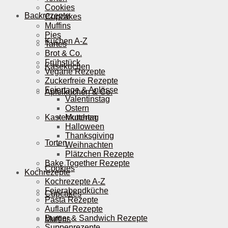
Cookies
Backrezepte
Cupcakes
Muffins
Pies
Kuchen A-Z
Tartes
Brot & Co.
Frühstück
Käsekuchen
Vegane Rezepte
Zuckerfreie Rezepte
Feiertage & Anlässe
Apfelkuchen & Co.
Valentinstag
Ostern
Kastenkuchen
Muttertag
Halloween
Thanksgiving
Torten
Weihnachten
Plätzchen Rezepte
Bake Together Rezepte
Cookies
Kochrezepte
Kochrezepte A-Z
Feierabendküche
Cupcakes
Pasta Rezepte
Auflauf Rezepte
Burger & Sandwich Rezepte
Muffins
Suppenrezepte