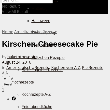
No Result
Muttertag
View All Result
Halloween
Home
Amerikanische Rezepte
Thanksgiving
Kirschen Cheesecake Pie
Weihnachten
by
baketotheroots
Plätzchen Rezepte
August 24, 2016
in
Amerikanische Rezepte
,
Kuchen von A-Z
,
Pie Rezepte
Bake Together Rezepte
A
A
A
A
Kochrezepte
Reset
1
Kochrezepte A-Z
Feierabendküche