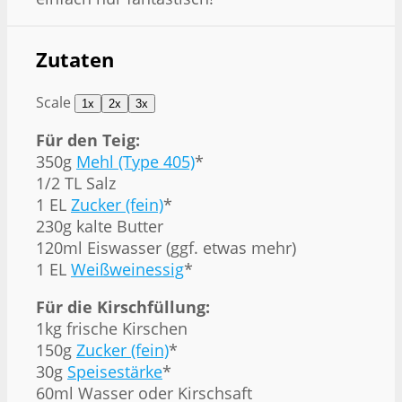
Zutaten
Scale
1x
2x
3x
Für den Teig:
350g
Mehl (Type 405)
*
1/2 TL Salz
1 EL
Zucker (fein)
*
230g kalte Butter
120ml Eiswasser (ggf. etwas mehr)
1 EL
Weißweinessig
*
Für die Kirschfüllung:
1kg frische Kirschen
150g
Zucker (fein)
*
30g
Speisestärke
*
60ml Wasser oder Kirschsaft