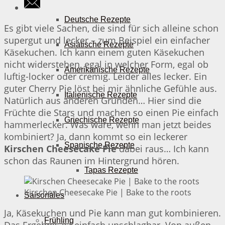
Deutsche Rezepte
Es gibt viele Sachen, die sind für sich alleine schon
supergut und lecker – zum Beispiel ein einfacher
Asiatische Rezepte
Käsekuchen. Ich kann einem guten Käsekuchen
nicht widerstehen, egal in welcher Form, egal ob
Amerikanische Rezepte
luftig-locker oder cremig. Leider alles lecker. Ein
guter Cherry Pie löst bei mir ähnliche Gefühle aus.
Italienische Rezepte
Natürlich aus anderen Gründen… Hier sind die
Früchte die Stars und machen so einen Pie einfach
Griechische Rezepte
hammerlecker. Was wäre, wenn man jetzt beides
kombiniert? Ja, dann kommt so ein leckerer
Spanische Rezepte
Kirschen Cheesecake Pie
dabei raus… Ich kann
schon das Raunen im Hintergrund hören.
Tapas Rezepte
Kirschen Cheesecake Pie | Bake to the roots
Saisonales
Ja, Käsekuchen und Pie kann man gut kombinieren.
Frühling
Das Ergebnis ist einfach unschlagbar. Von außen