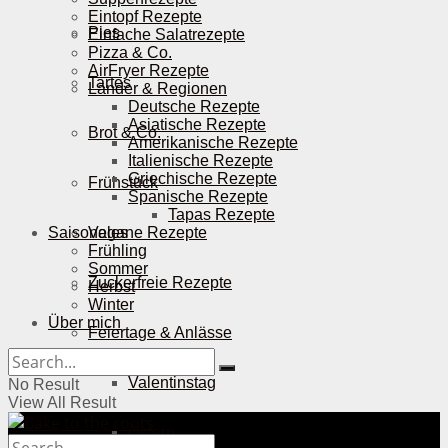
Eintopf Rezepte
Pies
Einfache Salatrezepte
Pizza & Co.
AirFryer Rezepte
Tartes
Länder & Regionen
Deutsche Rezepte
Asiatische Rezepte
Brot & Co.
Amerikanische Rezepte
Italienische Rezepte
Griechische Rezepte
Frühstück
Spanische Rezepte
Tapas Rezepte
Saisonales
Vegane Rezepte
Frühling
Sommer
Zuckerfreie Rezepte
Herbst
Winter
Über mich
Feiertage & Anlässe
Valentinstag
No Result
View All Result
Ostern