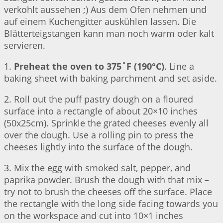
verkohlt aussehen ;) Aus dem Ofen nehmen und
auf einem Kuchengitter auskühlen lassen. Die
Blätterteigstangen kann man noch warm oder kalt
servieren.
1.
Preheat the oven to 375˚F (190°C)
. Line a
baking sheet with baking parchment and set aside.
2. Roll out the puff pastry dough on a floured
surface into a rectangle of about 20×10 inches
(50x25cm). Sprinkle the grated cheeses evenly all
over the dough. Use a rolling pin to press the
cheeses lightly into the surface of the dough.
3. Mix the egg with smoked salt, pepper, and
paprika powder. Brush the dough with that mix –
try not to brush the cheeses off the surface. Place
the rectangle with the long side facing towards you
on the workspace and cut into 10×1 inches