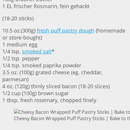
1 EL frischer Rosmarin, fein gehackt
(18-20 sticks)
10.5 oz.(300g)
fresh puff pastry dough
(homemade
or store-bought)
1 medium egg
1/4 tsp.
smoked salt
*
1/2 tsp. pepper
1/4 tsp. smoked paprika powder
3.5 oz. (100g) grated cheese (eg. cheddar,
parmesan)
4 oz. (120g) thinly sliced bacon (18-20 slices)
1/2 cup (100g) brown sugar
1 tbsp. fresh rosemary, chopped finely
Cheesy Bacon Wrapped Puff Pastry Sticks | Bake to t