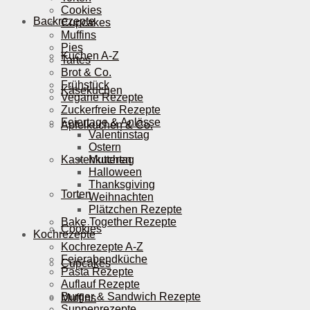
Cookies
Backrezepte
Cupcakes
Muffins
Pies
Kuchen A-Z
Tartes
Brot & Co.
Frühstück
Käsekuchen
Vegane Rezepte
Zuckerfreie Rezepte
Feiertage & Anlässe
Apfelkuchen & Co.
Valentinstag
Ostern
Kastenkuchen
Muttertag
Halloween
Thanksgiving
Torten
Weihnachten
Plätzchen Rezepte
Bake Together Rezepte
Cookies
Kochrezepte
Kochrezepte A-Z
Feierabendküche
Cupcakes
Pasta Rezepte
Auflauf Rezepte
Burger & Sandwich Rezepte
Muffins
Suppenrezepte