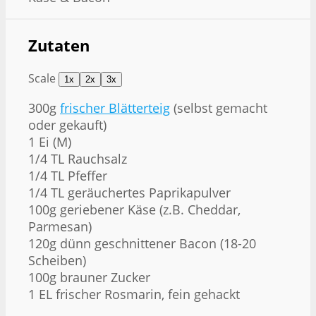
Zutaten
Scale
1x
2x
3x
300g
frischer Blätterteig
(selbst gemacht
oder gekauft)
1
Ei (M)
1/4
TL Rauchsalz
1/4
TL Pfeffer
1/4
TL geräuchertes Paprikapulver
100g
geriebener Käse (z.B. Cheddar,
Parmesan)
120g
dünn geschnittener Bacon (
18
-
20
Scheiben)
100g
brauner Zucker
1
EL frischer Rosmarin, fein gehackt