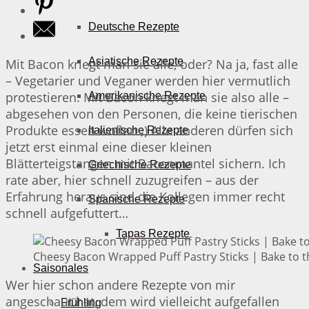
Deutsche Rezepte
Asiatische Rezepte
Mit Bacon kriegt man sie alle, oder? Na ja, fast alle
– Vegetarier und Veganer werden hier vermutlich
protestieren. Mit Bacon kriegt man sie also alle –
Amerikanische Rezepte
abgesehen von den Personen, die keine tierischen
Produkte essen wollen ;) Alle anderen dürfen sich
Italienische Rezepte
jetzt erst einmal eine dieser kleinen
Blätterteigstangen mit Baconmantel sichern. Ich
Griechische Rezepte
rate aber, hier schnell zuzugreifen – aus der
Erfahrung heraus sind die Kollegen immer recht
Spanische Rezepte
schnell aufgefuttert…
Tapas Rezepte
Cheesy Bacon Wrapped Puff Pastry Sticks | Bake to t
Saisonales
Wer hier schon andere Rezepte von mir
angeschaut hat, dem wird vielleicht aufgefallen
Frühling