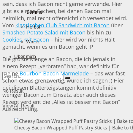
sein, dass ich Bacon recht gerne verwende. Hier
gibt es einige Sachen, bei denen Bacon mal
Sommer
heimlich, mal recht offensichtlich verwendet wird.
Vom
klassischen Club Sandwich mit Bacon
über
Herbst
Smashed Potato Salad mit Bacon
bis hin zu
Cookies mit Bacon
– hier wird vor nichts Halt
Winter
gemacht, wenn es um Bacon geht ;P
Über mich
Die größte Menge an Bacon, die ich jemals in
einem Rezept „verbraten“ hab, war definitiv für
meine
Bourbon Bacon Marmelade
– das war fast
schon etwas grenzwertig, würde ich sagen ;) Hier
bei diesen Blätterteigstangen kommt definitiv
No Result
weniger Bacon zum Einsatz, aber auch dieses
Rezept verdient die „Alles ist besser mit Bacon“
View All Result
Auszeichnung.
Cheesy Bacon Wrapped Puff Pastry Sticks | Bake to t