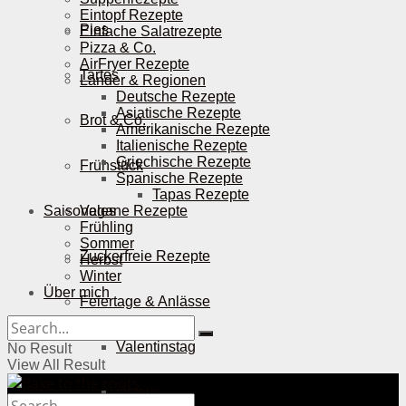
Eintopf Rezepte
Pies
Einfache Salatrezepte
Pizza & Co.
AirFryer Rezepte
Tartes
Länder & Regionen
Deutsche Rezepte
Asiatische Rezepte
Brot & Co.
Amerikanische Rezepte
Italienische Rezepte
Griechische Rezepte
Frühstück
Spanische Rezepte
Tapas Rezepte
Saisonales
Vegane Rezepte
Frühling
Sommer
Zuckerfreie Rezepte
Herbst
Winter
Über mich
Feiertage & Anlässe
Valentinstag
No Result
View All Result
Ostern