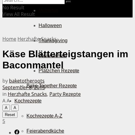
No Result
Muttertag
View All Result
Halloween
Home
Herzhafte Snacks
Thanksgiving
Käse Blätterteigstangen im
Weihnachten
Baconmantel
Plätzchen Rezepte
by
baketotheroots
Bake Together Rezepte
September 8, 2015
in
Herzhafte Snacks
,
Party Rezepte
A
A
Kochrezepte
A
A
Reset
Kochrezepte A-Z
5
Feierabendküche