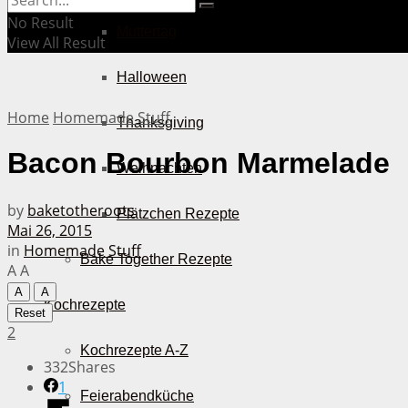
No Result
Muttertag
View All Result
Halloween
Home
Homemade Stuff
Thanksgiving
Bacon Bourbon Marmelade
Weihnachten
by
baketotheroots
Plätzchen Rezepte
Mai 26, 2015
in
Homemade Stuff
Bake Together Rezepte
A
A
A
A
Kochrezepte
Reset
2
Kochrezepte A-Z
332
Shares
1
Feierabendküche