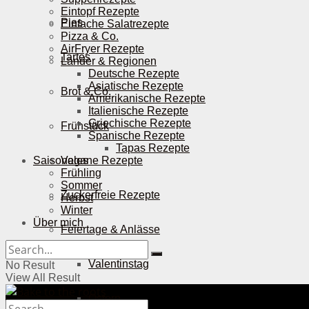
Eintopf Rezepte
Pies
Einfache Salatrezepte
Pizza & Co.
AirFryer Rezepte
Tartes
Länder & Regionen
Deutsche Rezepte
Asiatische Rezepte
Brot & Co.
Amerikanische Rezepte
Italienische Rezepte
Griechische Rezepte
Frühstück
Spanische Rezepte
Tapas Rezepte
Saisonales
Vegane Rezepte
Frühling
Sommer
Zuckerfreie Rezepte
Herbst
Winter
Über mich
Feiertage & Anlässe
Valentinstag
No Result
View All Result
Ostern