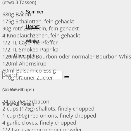
(etwa 3 Tassen)
Sommer
680g Bacon
175g Schalotten, fein gehackt
Herbst
90g rote Zwiebeln, fein gehackt
4 Knoblauchzehen, fein gehackt
Winter
1/2 TL Cayenne Pfeffer
1/2 TL Smoked Paprika
120ml Maple Bourbon oder normaler Bourbon Whi
Über mich
120ml Ahornsirup
60ml Balsamico Essig
110g brauner Zucker
(about 3 cups)
No Result
24 oz. (680g) bacon
View All Result
2 cups (175g) shallots, finely chopped
1 cup (90g) red onions, finely chopped
4 garlic cloves, finely chopped
1/2 tsp. cayenne pepper powder