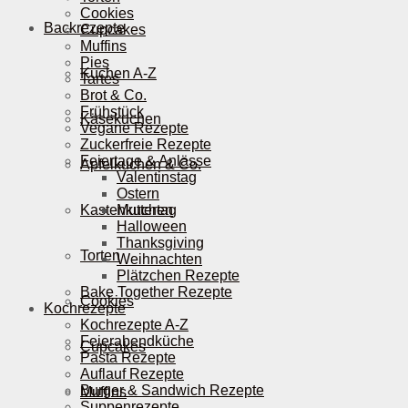
Cookies
Backrezepte
Cupcakes
Muffins
Pies
Kuchen A-Z
Tartes
Brot & Co.
Frühstück
Käsekuchen
Vegane Rezepte
Zuckerfreie Rezepte
Feiertage & Anlässe
Apfelkuchen & Co.
Valentinstag
Ostern
Kastenkuchen
Muttertag
Halloween
Thanksgiving
Torten
Weihnachten
Plätzchen Rezepte
Bake Together Rezepte
Cookies
Kochrezepte
Kochrezepte A-Z
Feierabendküche
Cupcakes
Pasta Rezepte
Auflauf Rezepte
Burger & Sandwich Rezepte
Muffins
Suppenrezepte