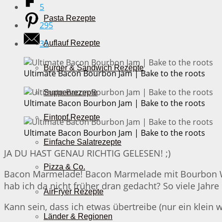
5
Pasta Rezepte
295
31
Auflauf Rezepte
Burger & Sandwich Rezepte
Ultimate Bacon Bourbon Jam | Bake to the roots
Suppenrezepte
Ultimate Bacon Bourbon Jam | Bake to the roots
Eintopf Rezepte
Ultimate Bacon Bourbon Jam | Bake to the roots
Einfache Salatrezepte
JA DU HAST GENAU RICHTIG GELESEN! ;)
Pizza & Co.
Bacon Marmelade! Bacon Marmelade mit Bourbon Whis
hab ich da nicht früher dran gedacht? So viele Jahr
AirFryer Rezepte
Kann sein, dass ich etwas übertreibe (nur ein klei
Länder & Regionen