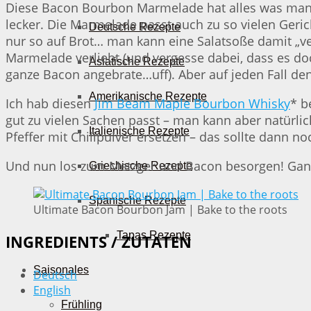
Diese Bacon Bourbon Marmelade hat alles was man s
lecker. Die Marmelade passt auch zu so vielen Geri
Deutsche Rezepte
nur so auf Brot… man kann eine Salatsoße damit „ver
Marmelade verliebt (und vergesse dabei, dass es do
Asiatische Rezepte
ganze Bacon angebrate…uff). Aber auf jeden Fall den
Amerikanische Rezepte
Ich hab diesen
Jim Beam Maple Bourbon Whisky
* b
gut zu vielen Sachen passt – man kann aber natür
Italienische Rezepte
Pfeffer mit Chilipulver ersetzen – das sollte dann no
Und nun los zum Metzger und Bacon besorgen! Ganz
Griechische Rezepte
Spanische Rezepte
Ultimate Bacon Bourbon Jam | Bake to the roots
Tapas Rezepte
INGREDIENTS / ZUTATEN
Saisonales
Deutsch
English
Frühling