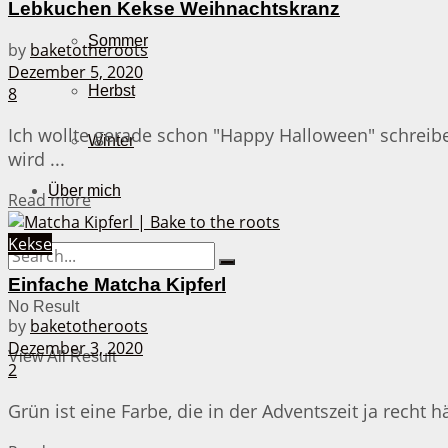
Lebkuchen Kekse Weihnachtskranz
Sommer
by
baketotheroots
Dezember 5, 2020
Herbst
8
Ich wollte gerade schon "Happy Halloween" schreibe
Winter
wird ...
Über mich
Details
Read more
Kekse
Einfache Matcha Kipferl
No Result
by
baketotheroots
Dezember 3, 2020
View All Result
2
Grün ist eine Farbe, die in der Adventszeit ja recht