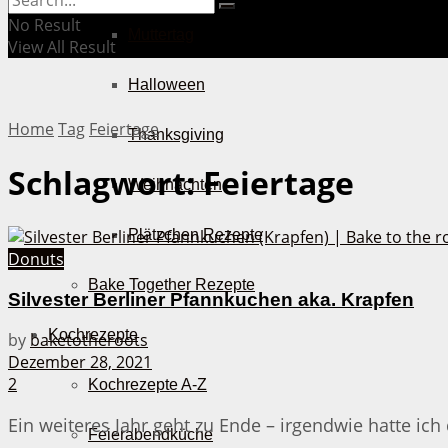
No Result
Muttertag
View All Result
Halloween
Home
Tag
Feiertage
Thanksgiving
Schlagwort:
Feiertage
Weihnachten
Plätzchen Rezepte
Donuts
Bake Together Rezepte
Silvester Berliner Pfannkuchen aka. Krapfen
Kochrezepte
by
baketotheroots
Dezember 28, 2021
2
Kochrezepte A-Z
Ein weiteres Jahr geht zu Ende – irgendwie hatte ich 
Feierabendküche