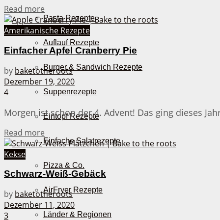
Details
Read more
Pasta Rezepte
Amerikanische Rezepte
Auflauf Rezepte
Einfacher Apfel Cranberry Pie
Burger & Sandwich Rezepte
by
baketotheroots
Dezember 19, 2020
4
Suppenrezepte
Morgen ist schon der 4. Advent! Das ging dieses Jahr
Eintopf Rezepte
Details
Read more
Einfache Salatrezepte
Kekse
Pizza & Co.
Schwarz-Weiß-Gebäck
AirFryer Rezepte
by
baketotheroots
Dezember 11, 2020
Länder & Regionen
3