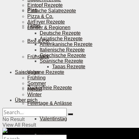
Eintopf Rezepte
Pies
Einfache Salatrezepte
Pizza & Co.
AirFryer Rezepte
Tartes
Länder & Regionen
Deutsche Rezepte
Asiatische Rezepte
Brot & Co.
Amerikanische Rezepte
Italienische Rezepte
Griechische Rezepte
Frühstück
Spanische Rezepte
Tapas Rezepte
Saisonales
Vegane Rezepte
Frühling
Sommer
Zuckerfreie Rezepte
Herbst
Winter
Über mich
Feiertage & Anlässe
Valentinstag
No Result
View All Result
Ostern