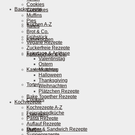
Cookies
Backrezepte
Cupcakes
Muffins
Pies
Kuchen A-Z
Tartes
Brot & Co.
Frühstück
Käsekuchen
Vegane Rezepte
Zuckerfreie Rezepte
Feiertage & Anlässe
Apfelkuchen & Co.
Valentinstag
Ostern
Kastenkuchen
Muttertag
Halloween
Thanksgiving
Torten
Weihnachten
Plätzchen Rezepte
Bake Together Rezepte
Cookies
Kochrezepte
Kochrezepte A-Z
Feierabendküche
Cupcakes
Pasta Rezepte
Auflauf Rezepte
Burger & Sandwich Rezepte
Muffins
Suppenrezepte