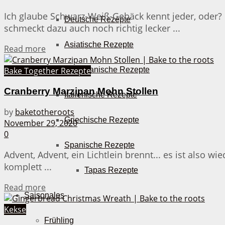
Ich glaube Schwarz-Weiß-Gebäck kennt jeder, oder? 
Deutsche Rezepte
schmeckt dazu auch noch richtig lecker ...
Asiatische Rezepte
Details
Read more
Amerikanische Rezepte
Bake Together Rezepte
Cranberry Marzipan Mohn Stollen
Italienische Rezepte
by
baketotheroots
Griechische Rezepte
November 29, 2020
0
Spanische Rezepte
Advent, Advent, ein Lichtlein brennt... es ist also
komplett ...
Tapas Rezepte
Details
Read more
Saisonales
Kekse
Frühling