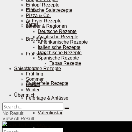
Eintopf Rezepte
Pies
Einfache Salatrezepte
Pizza & Co.
AirFryer Rezepte
Tartes
Länder & Regionen
Deutsche Rezepte
Asiatische Rezepte
Brot & Co.
Amerikanische Rezepte
Italienische Rezepte
Griechische Rezepte
Frühstück
Spanische Rezepte
Tapas Rezepte
Saisonales
Vegane Rezepte
Frühling
Sommer
Zuckerfreie Rezepte
Herbst
Winter
Über mich
Feiertage & Anlässe
Valentinstag
No Result
View All Result
Ostern