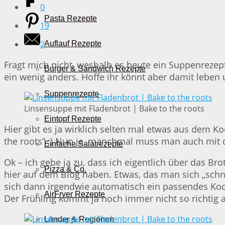
0
Pasta Rezepte
19
2
Auflauf Rezepte
Fragt mich nicht, weshalb es heute ein Suppenrezept
Burger & Sandwich Rezepte
ein wenig anders. Hoffe ihr könnt aber damit leben 
Suppenrezepte
Linsensuppe mit Fladenbrot | Bake to the roots
Eintopf Rezepte
Hier gibt es ja wirklich selten mal etwas aus dem Ko
the roots“ ;) Nun ja, manchmal muss man auch mit
Einfache Salatrezepte
Ok – ich gebe ja zu, dass ich eigentlich über das B
Pizza & Co.
hier auf dem Blog haben. Etwas, das man sich „sch
sich dann irgendwie automatisch ein passendes Koch
AirFryer Rezepte
Der Frühling kommt ja noch immer nicht so richtig 
Länder & Regionen