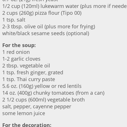
1/2 cup (120ml) lukewarm water (plus more if neede
2 cups (260g) pizza flour (Tipo 00)
1 tsp. salt
2-3 tbsp. olive oil (plus more for frying)
white/black sesame seeds (optional)
For the soup:
1 red onion
1-2 garlic cloves
2 tbsp. vegetable oil
1 tsp. fresh ginger, grated
1 tsp. Thai curry paste
5.6 oz. (160g) yellow or red lentils
14 oz. (400g) chunky tomatoes (from a can)
2 1/2 cups (600ml) vegetable broth
salt, pepper, cayenne pepper
some lemon juice
For the decoration: