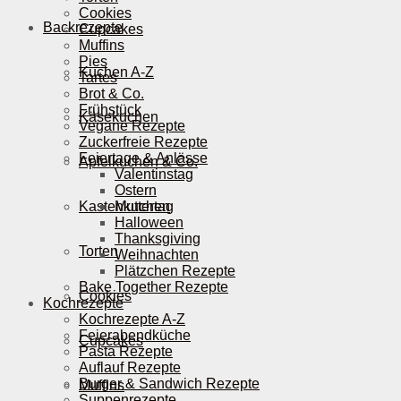
Cookies
Backrezepte
Cupcakes
Muffins
Pies
Kuchen A-Z
Tartes
Brot & Co.
Frühstück
Käsekuchen
Vegane Rezepte
Zuckerfreie Rezepte
Feiertage & Anlässe
Apfelkuchen & Co.
Valentinstag
Ostern
Kastenkuchen
Muttertag
Halloween
Thanksgiving
Torten
Weihnachten
Plätzchen Rezepte
Bake Together Rezepte
Cookies
Kochrezepte
Kochrezepte A-Z
Feierabendküche
Cupcakes
Pasta Rezepte
Auflauf Rezepte
Burger & Sandwich Rezepte
Muffins
Suppenrezepte