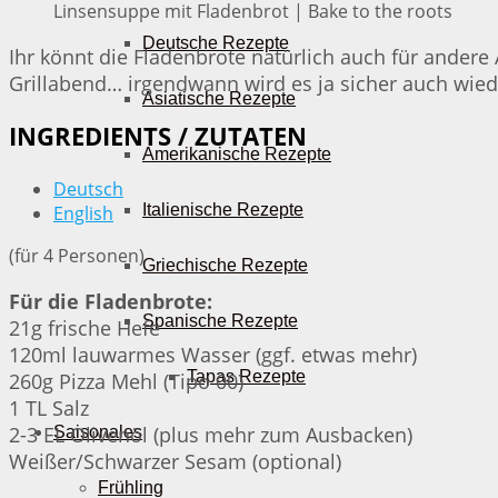
Linsensuppe mit Fladenbrot | Bake to the roots
Deutsche Rezepte
Ihr könnt die Fladenbrote natürlich auch für ander
Grillabend… irgendwann wird es ja sicher auch wie
Asiatische Rezepte
INGREDIENTS / ZUTATEN
Amerikanische Rezepte
Deutsch
Italienische Rezepte
English
(für 4 Personen)
Griechische Rezepte
Für die Fladenbrote:
Spanische Rezepte
21g frische Hefe
120ml lauwarmes Wasser (ggf. etwas mehr)
Tapas Rezepte
260g Pizza Mehl (Tipo 00)
1 TL Salz
2-3 EL Olivenöl (plus mehr zum Ausbacken)
Saisonales
Weißer/Schwarzer Sesam (optional)
Frühling