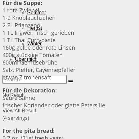
Für die Suppe:
1 rote Zwiebel
Sommer
1-2 Knoblauchzehen
2 EL Pflanzenöl
Herbst
1 TL Ingwer, frisch gerieben
1 TL Thai Currypaste
Winter
160g gelbe oder rote Linsen
400g stückige Tomaten
Über mich
600ml Gemüsebrühe
Salz, Pfeffer, Cayennepfeffer
etwas Zitronensaft
Für die Dekoration:
No Result
Saure Sahne
frischer Koriander oder glatte Petersilie
View All Result
(4 servings)
For the pita bread:
0.7 oz. (21g) fresh yeast