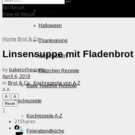
No Result
Muttertag
View All Result
Halloween
Home
Brot & Co.
Thanksgiving
Linsensuppe mit Fladenbrot
Weihnachten
by
baketotheroots
Plätzchen Rezepte
April 4, 2018
in
Brot & Co.
,
Kochrezepte von A-Z
Bake Together Rezepte
A
A
A
A
Kochrezepte
Reset
1
Kochrezepte A-Z
21
Shares
0
Feierabendküche