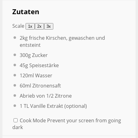
Zutaten
Scale
1x
2x
3x
2
kg frische Kirschen, gewaschen und
entsteint
300g
Zucker
45g
Speisestärke
120
ml Wasser
60
ml Zitronensaft
Abrieb von
1/2
Zitrone
1
TL Vanille Extrakt (optional)
Cook Mode
Prevent your screen from going
dark