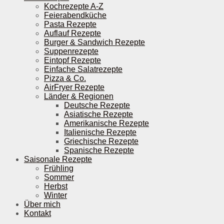
Kochrezepte A-Z
Feierabendküche
Pasta Rezepte
Auflauf Rezepte
Burger & Sandwich Rezepte
Suppenrezepte
Eintopf Rezepte
Einfache Salatrezepte
Pizza & Co.
AirFryer Rezepte
Länder & Regionen
Deutsche Rezepte
Asiatische Rezepte
Amerikanische Rezepte
Italienische Rezepte
Griechische Rezepte
Spanische Rezepte
Saisonale Rezepte
Frühling
Sommer
Herbst
Winter
Über mich
Kontakt