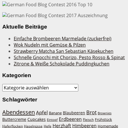
Aktuelle Beiträge
Einfache Brombeeren Marmelade (zuckerfrei)
Wok Nudeln mit Gemüse & Pilzen
Strawberry Matcha San Sebastian Käsekuchen
Schnelle Gnocchi mit Chorizo, Pesto Rosso & Spinat
Zitrone & Weiße Schokolade Puddingkuchen
Kategorien
Kategorien
Schlagwörter
Abendessen
Brot
Apfel
Blaubeeren
Banane
Brownies
Erdbeeren
Buttercreme
Cupcakes
Frühstück
Fleisch
Eintopf
Herzhaft
Himbeeren
Homemade
Haferflocken
Haselnüsse
Hefe