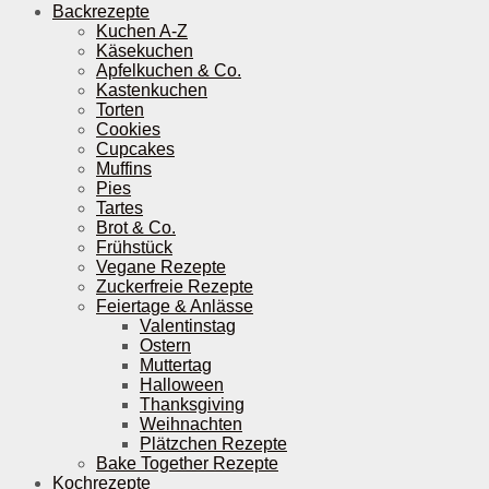
Backrezepte
Kuchen A-Z
Käsekuchen
Apfelkuchen & Co.
Kastenkuchen
Torten
Cookies
Cupcakes
Muffins
Pies
Tartes
Brot & Co.
Frühstück
Vegane Rezepte
Zuckerfreie Rezepte
Feiertage & Anlässe
Valentinstag
Ostern
Muttertag
Halloween
Thanksgiving
Weihnachten
Plätzchen Rezepte
Bake Together Rezepte
Kochrezepte