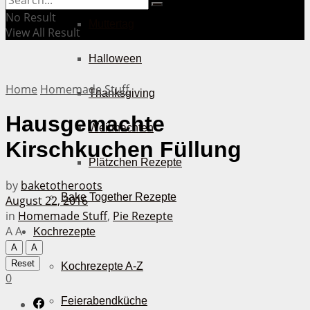
No Result
Muttertag
View All Result
Halloween
Home
Homemade Stuff
Thanksgiving
Hausgemachte
Weihnachten
Kirschkuchen Füllung
Plätzchen Rezepte
by
baketotheroots
Bake Together Rezepte
August 22, 2016
in
Homemade Stuff
,
Pie Rezepte
A
A
Kochrezepte
A
A
Reset
Kochrezepte A-Z
0
Feierabendküche