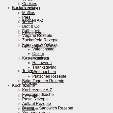
Cookies
Backrezepte
Cupcakes
Muffins
Pies
Kuchen A-Z
Tartes
Brot & Co.
Frühstück
Käsekuchen
Vegane Rezepte
Zuckerfreie Rezepte
Feiertage & Anlässe
Apfelkuchen & Co.
Valentinstag
Ostern
Kastenkuchen
Muttertag
Halloween
Thanksgiving
Torten
Weihnachten
Plätzchen Rezepte
Bake Together Rezepte
Cookies
Kochrezepte
Kochrezepte A-Z
Feierabendküche
Cupcakes
Pasta Rezepte
Auflauf Rezepte
Burger & Sandwich Rezepte
Muffins
Suppenrezepte