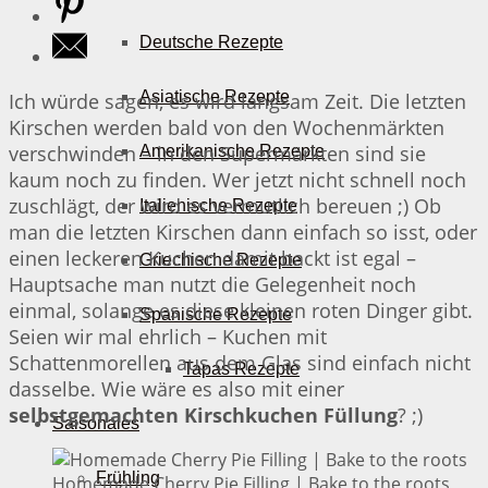
Deutsche Rezepte
Asiatische Rezepte
Ich würde sagen, es wird langsam Zeit. Die letzten
Kirschen werden bald von den Wochenmärkten
verschwinden – in den Supermärkten sind sie
Amerikanische Rezepte
kaum noch zu finden. Wer jetzt nicht schnell noch
zuschlägt, der wird es vermutlich bereuen ;) Ob
Italienische Rezepte
man die letzten Kirschen dann einfach so isst, oder
einen leckeren Kuchen damit backt ist egal –
Griechische Rezepte
Hauptsache man nutzt die Gelegenheit noch
einmal, solange es diese kleinen roten Dinger gibt.
Spanische Rezepte
Seien wir mal ehrlich – Kuchen mit
Schattenmorellen aus dem Glas sind einfach nicht
Tapas Rezepte
dasselbe. Wie wäre es also mit einer
selbstgemachten Kirschkuchen Füllung
? ;)
Saisonales
Frühling
Homemade Cherry Pie Filling | Bake to the roots