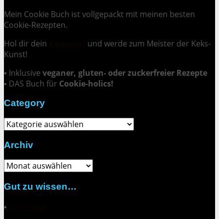
Mein Cookie Buch ist vollgepackt mit meinen besten
Cookie-Rezepten.
Hol dir dein
Exemplar
und
werde zum Meister der Keks-
Kunst
!
▪ Inklusive
veganer, gluten- oder zuckerfreier Rezepte
▪ DAS Buch für
Cookie-holics!
Category
Category
Archiv
Archiv
Gut zu wissen…
▪
Über mich