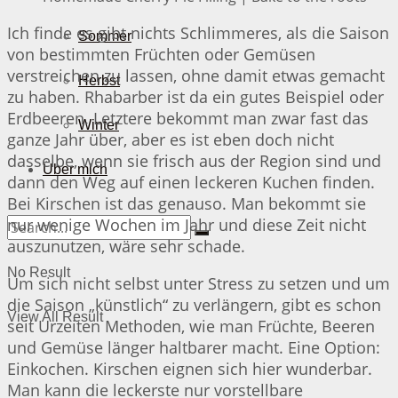
Ich finde es gibt nichts Schlimmeres, als die Saison
Sommer
von bestimmten Früchten oder Gemüsen
verstreichen zu lassen, ohne damit etwas gemacht
Herbst
zu haben. Rhabarber ist da ein gutes Beispiel oder
Erdbeeren. Letztere bekommt man zwar fast das
Winter
ganze Jahr über, aber es ist eben doch nicht
dasselbe, wenn sie frisch aus der Region sind und
Über mich
dann den Weg auf einen leckeren Kuchen finden.
Bei Kirschen ist das genauso. Man bekommt sie
nur wenige Wochen im Jahr und diese Zeit nicht
auszunutzen, wäre sehr schade.
No Result
Um sich nicht selbst unter Stress zu setzen und um
die Saison „künstlich“ zu verlängern, gibt es schon
View All Result
seit Urzeiten Methoden, wie man Früchte, Beeren
und Gemüse länger haltbarer macht. Eine Option:
Einkochen. Kirschen eignen sich hier wunderbar.
Man kann die leckerste nur vorstellbare