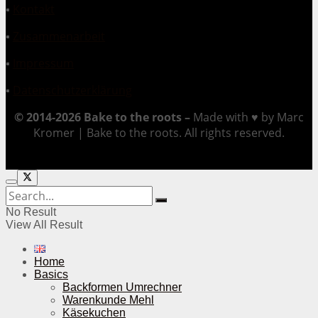
▪
Kontakt
▪
Zusammenarbeit
▪
Impressum
▪
Datenschutzerklärung
© 2014-2026 Bake to the roots –
Made with ♥ by Marc
Kromer | Bake to the roots. All rights reserved.
No Result
View All Result
Home
Basics
Backformen Umrechner
Warenkunde Mehl
Käsekuchen