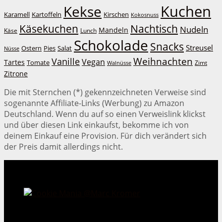
Kuchen
Kekse
Kirschen
Karamell
Kartoffeln
Kokosnuss
Käsekuchen
Nachtisch
Nudeln
Mandeln
Lunch
Käse
Schokolade
Snacks
Streusel
Ostern
Salat
Pies
Nüsse
Weihnachten
Vanille
Vegan
Tartes
Tomate
Zimt
Walnüsse
Zitrone
Die mit Sternchen (*) gekennzeichneten Verweise sind
sogenannte Affiliate-Links (Werbung) zu Amazon
Deutschland. Wenn du auf so einen Verweislink klickst
und über diesen Link einkaufst, bekomme ich von
deinem Einkauf eine Provision. Für dich verändert sich
der Preis damit allerdings nicht.
Cookie Mania:
100 verlockende Keksrezepte.