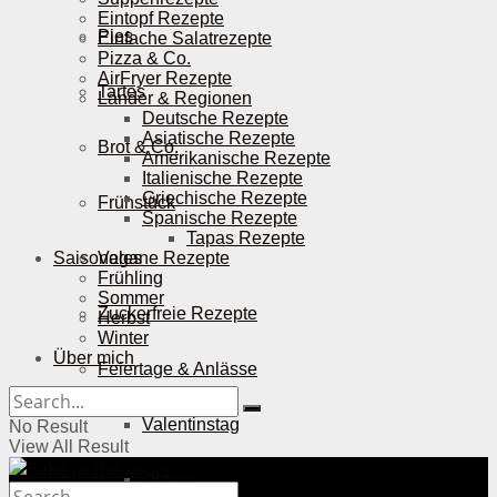
Eintopf Rezepte
Pies
Einfache Salatrezepte
Pizza & Co.
AirFryer Rezepte
Tartes
Länder & Regionen
Deutsche Rezepte
Asiatische Rezepte
Brot & Co.
Amerikanische Rezepte
Italienische Rezepte
Griechische Rezepte
Frühstück
Spanische Rezepte
Tapas Rezepte
Saisonales
Vegane Rezepte
Frühling
Sommer
Zuckerfreie Rezepte
Herbst
Winter
Über mich
Feiertage & Anlässe
Valentinstag
No Result
View All Result
Ostern