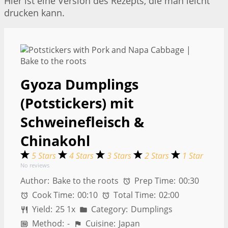
Hier ist eine Version des Rezepts, die man leicht
drucken kann.
Gyoza Dumplings
(Potstickers) mit
Schweinefleisch &
Chinakohl
5 Stars
4 Stars
3 Stars
2 Stars
1 Star
No reviews
Author:
Bake to the roots
Prep Time:
00:30
Cook Time:
00:10
Total Time:
02:00
Yield:
2
5
1
x
Category:
Dumplings
Method:
-
Cuisine:
Japan