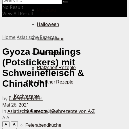
No Result
Muttertag
View All Result
Halloween
Home
Asiatische Rezepte
Thanksgiving
Gyoza Dumplings
Weihnachten
(Potstickers) mit
Plätzchen Rezepte
Schweinefleisch &
Chinakohl
Bake Together Rezepte
Kochrezepte
by
baketotheroots
Mai 26, 2021
in
Asiatische Rezepte
,
Kochrezepte von A-Z
Kochrezepte A-Z
A
A
A
A
Feierabendküche