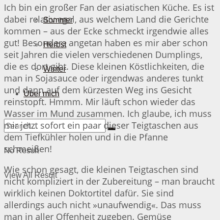
Ich bin ein großer Fan der asiatischen Küche. Es ist
dabei relativ egal, aus welchem Land die Gerichte
Sommer
kommen – aus der Ecke schmeckt irgendwie alles
gut! Besonders angetan haben es mir aber schon
Herbst
seit Jahren die vielen verschiedenen Dumplings,
die es dort gibt. Diese kleinen Köstlichkeiten, die
Winter
man in Sojasauce oder irgendwas anderes tunkt
und dann auf dem kürzesten Weg ins Gesicht
Über mich
reinstopft. Hmmm. Mir läuft schon wieder das
Wasser im Mund zusammen. Ich glaube, ich muss
mir jetzt sofort ein paar dieser Teigtaschen aus
dem Tiefkühler holen und in die Pfanne
schmeißen!
No Result
Wie schon gesagt, die kleinen Teigtaschen sind
View All Result
nicht kompliziert in der Zubereitung – man braucht
wirklich keinen Doktortitel dafür. Sie sind
allerdings auch nicht »unaufwendig«. Das muss
man in aller Offenheit zugeben. Gemüse