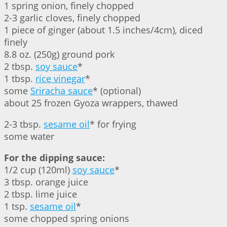
1 spring onion, finely chopped
2-3 garlic cloves, finely chopped
1 piece of ginger (about 1.5 inches/4cm), diced
finely
8.8 oz. (250g) ground pork
2 tbsp.
soy sauce
*
1 tbsp.
rice vinegar
*
some
Sriracha sauce
* (optional)
about 25 frozen Gyoza wrappers, thawed
2-3 tbsp.
sesame oil
* for frying
some water
For the dipping sauce:
1/2 cup (120ml)
soy sauce
*
3 tbsp. orange juice
2 tbsp. lime juice
1 tsp.
sesame oil
*
some chopped spring onions