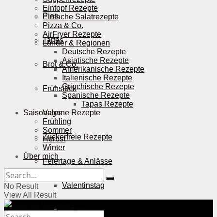
Eintopf Rezepte
Pies
Einfache Salatrezepte
Pizza & Co.
AirFryer Rezepte
Tartes
Länder & Regionen
Deutsche Rezepte
Asiatische Rezepte
Brot & Co.
Amerikanische Rezepte
Italienische Rezepte
Griechische Rezepte
Frühstück
Spanische Rezepte
Tapas Rezepte
Saisonales
Vegane Rezepte
Frühling
Sommer
Zuckerfreie Rezepte
Herbst
Winter
Über mich
Feiertage & Anlässe
Valentinstag
No Result
View All Result
Ostern