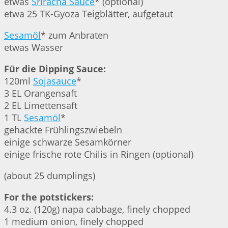
etwas
Sriracha Sauce
* (optional)
etwa 25 TK-Gyoza Teigblätter, aufgetaut
Sesamöl
* zum Anbraten
etwas Wasser
Für die Dipping Sauce:
120ml
Sojasauce
*
3 EL Orangensaft
2 EL Limettensaft
1 TL
Sesamöl
*
gehackte Frühlingszwiebeln
einige schwarze Sesamkörner
einige frische rote Chilis in Ringen (optional)
(about 25 dumplings)
For the potstickers:
4.3 oz. (120g) napa cabbage, finely chopped
1 medium onion, finely chopped