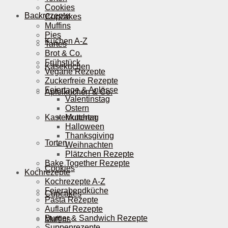
Cookies
Backrezepte
Cupcakes
Muffins
Pies
Kuchen A-Z
Tartes
Brot & Co.
Frühstück
Käsekuchen
Vegane Rezepte
Zuckerfreie Rezepte
Feiertage & Anlässe
Apfelkuchen & Co.
Valentinstag
Ostern
Kastenkuchen
Muttertag
Halloween
Thanksgiving
Torten
Weihnachten
Plätzchen Rezepte
Bake Together Rezepte
Cookies
Kochrezepte
Kochrezepte A-Z
Feierabendküche
Cupcakes
Pasta Rezepte
Auflauf Rezepte
Burger & Sandwich Rezepte
Muffins
Suppenrezepte