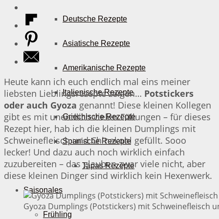
Deutsche Rezepte
Asiatische Rezepte
Amerikanische Rezepte
Heute kann ich euch endlich mal eins meiner
liebsten Lieblingsrezepte zeigen…
Potstickers
Italienische Rezepte
oder auch Gyoza
genannt! Diese kleinen Kollegen
gibt es mit unendlich vielen Füllungen – für dieses
Griechische Rezepte
Rezept hier, hab ich die kleinen Dumplings mit
Schweinefleisch und Chinakohl gefüllt. Sooo
Spanische Rezepte
lecker! Und dazu auch noch wirklich einfach
zuzubereiten – das glauben zwar viele nicht, aber
Tapas Rezepte
diese kleinen Dinger sind wirklich kein Hexenwerk.
Saisonales
Gyoza Dumplings (Potstickers) mit Schweinefleisch u
Frühling