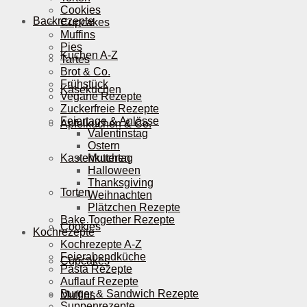
Cookies
Backrezepte
Cupcakes
Muffins
Pies
Kuchen A-Z
Tartes
Brot & Co.
Frühstück
Käsekuchen
Vegane Rezepte
Zuckerfreie Rezepte
Feiertage & Anlässe
Apfelkuchen & Co.
Valentinstag
Ostern
Kastenkuchen
Muttertag
Halloween
Thanksgiving
Torten
Weihnachten
Plätzchen Rezepte
Bake Together Rezepte
Cookies
Kochrezepte
Kochrezepte A-Z
Feierabendküche
Cupcakes
Pasta Rezepte
Auflauf Rezepte
Burger & Sandwich Rezepte
Muffins
Suppenrezepte