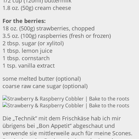
1/2 cup (120ml) buttermilk
1.8 oz. (50g) cream cheese
For the berries:
18 oz. (500g) strawberries, chopped
3.5 oz. (100g) raspberries (fresh or frozen)
2 tbsp. sugar (or xylitol)
1 tbsp. lemon juice
1 tbsp. cornstarch
1 tsp. vanilla extract
some melted butter (optional)
coarse raw cane sugar (optional)
Die „Technik“ mit dem Frischkäse hab ich mir
übrigens bei „Bon Appetit“ abgeschaut und
verwende sie mittlerweile auch für meine Scones.