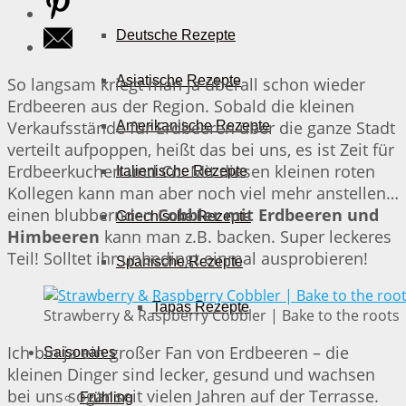
Deutsche Rezepte
Asiatische Rezepte
So langsam kriegt man ja überall schon wieder
Erdbeeren aus der Region. Sobald die kleinen
Verkaufsstände für Erdbeeren über die ganze Stadt
Amerikanische Rezepte
verteilt aufpoppen, heißt das bei uns, es ist Zeit für
Erdbeerkuchen und Co. Mit diesen kleinen roten
Italienische Rezepte
Kollegen kann man aber noch viel mehr anstellen…
einen blubbernden
Cobbler mit Erdbeeren und
Griechische Rezepte
Himbeeren
kann man z.B. backen. Super leckeres
Teil! Solltet ihr unbedingt einmal ausprobieren!
Spanische Rezepte
Tapas Rezepte
Strawberry & Raspberry Cobbler | Bake to the roots
Ich bin ja ein großer Fan von Erdbeeren – die
Saisonales
kleinen Dinger sind lecker, gesund und wachsen
bei uns sogar seit vielen Jahren auf der Terrasse.
Frühling