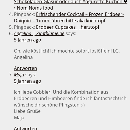
Schokoladen-Glasur oder auch Yogurette-Kuchen ❤
• Nom Noms food
Pingback:
Erfrischender Cocktail – Frozen Erdbeer-
Daiquiri – 1x umrühren bitte aka kochtopf
Pingback:
Erdbeer Cupcakes | herztopf
Angelina | Zimtblume.de
says:
5 Jahren ago
Oh, wie köstlich! Ich möchte sofort loslöffeln! LG,
Angelina
Antworten
Maja
says:
5 Jahren ago
Ich liebe Cobbler! Und die Kombination aus
Erdbeeren und Himbeeren finde ich fantastisch! Ich
wünsche dir schöne Pfingsten :-)
Liebe Grüße
Maja
Antworten