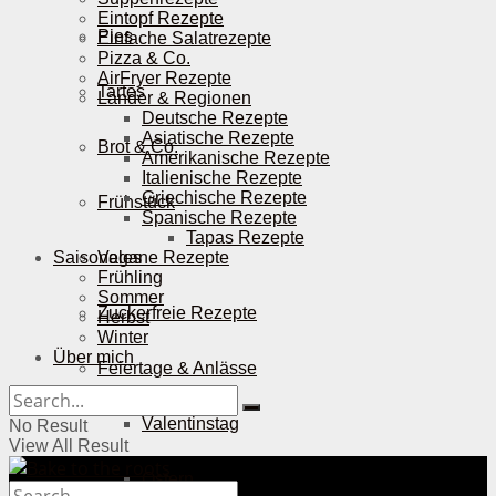
Eintopf Rezepte
Pies
Einfache Salatrezepte
Pizza & Co.
AirFryer Rezepte
Tartes
Länder & Regionen
Deutsche Rezepte
Asiatische Rezepte
Brot & Co.
Amerikanische Rezepte
Italienische Rezepte
Griechische Rezepte
Frühstück
Spanische Rezepte
Tapas Rezepte
Saisonales
Vegane Rezepte
Frühling
Sommer
Zuckerfreie Rezepte
Herbst
Winter
Über mich
Feiertage & Anlässe
Valentinstag
No Result
View All Result
Ostern