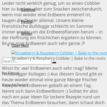
Leider nicht wirklich genug, um so einen Cobbler
hier zu backen, aber zum Snacken zwischendurch,
Sommer
wenn mal wieder eine Erdbeere erntereif ist,
taugen die Dinger allemal. Unsere kleine
Herbst
Französische Bulldogge schleicht im Sommer
immer wieder um die Erdbeerpflanzen herum – in
Winter
der Hoffnung ein Früchtchen ergattern zu können.
Bruno mag Erdbeeren auch sehr gerne ;P
Über mich
Strawberry & Raspberry Cobbler | Bake to the roots
Wisst ihr, wer Erdbeeren auch sehr mag? Meine
Foodblogger Kollegen ;) Aus diesem Grund gibt es
No Result
heute wieder einmal eine ganze Menge frischer
Rezepte mit Erdbeeren geballt an einem Tag.
View All Result
Nennt sich dann ErdbeerBoom ;) Solltet ihr also
noch ein paar Ideen für leckere Rezepte rund um
das Thema Erdbeeren brauchen, dann schaut doch