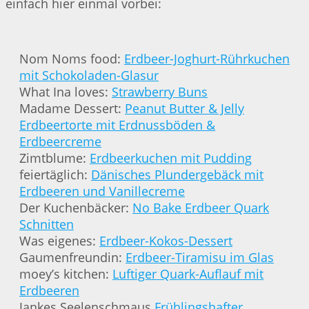
einfach hier einmal vorbei:
Nom Noms food:
Erdbeer-Joghurt-Rührkuchen
mit Schokoladen-Glasur
What Ina loves:
Strawberry Buns
Madame Dessert:
Peanut Butter & Jelly
Erdbeertorte mit Erdnussböden &
Erdbeercreme
Zimtblume:
Erdbeerkuchen mit Pudding
feiertäglich:
Dänisches Plundergebäck mit
Erdbeeren und Vanillecreme
Der Kuchenbäcker:
No Bake Erdbeer Quark
Schnitten
Was eigenes:
Erdbeer-Kokos-Dessert
Gaumenfreundin:
Erdbeer-Tiramisu im Glas
moey’s kitchen:
Luftiger Quark-Auflauf mit
Erdbeeren
Jankes Seelenschmaus
Frühlingshafter