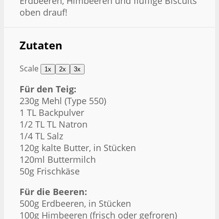
Erdbeeren, Himbeeren und fluffige Biscuits
oben drauf!
Zutaten
Scale
1x
2x
3x
Für den Teig:
230g
Mehl (Type 550)
1
TL Backpulver
1/2
TL TL Natron
1/4
TL Salz
120g
kalte Butter, in Stücken
120
ml Buttermilch
50g
Frischkäse
Für die Beeren:
500g
Erdbeeren, in Stücken
100g
Himbeeren (frisch oder gefroren)