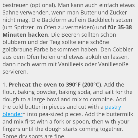
bestreuen (optional). Man kann auch einfach etwas
Sahne verwenden, wenn man Butter und Zucker
nicht mag. Die Backform auf ein Backblech setzen
(um Spritzer im Ofen zu vermeiden) und
für 35-38
Minuten backen
. Die Beeren sollten schön
blubbern und der Teig sollte eine schöne
goldbraune Farbe bekommen haben. Den Cobbler
aus dem Ofen holen und etwas abkühlen lassen,
dann noch warm mit Vanilleeis oder Vanillesoße
servieren.
1.
Preheat the oven to 390°F (200°C)
. Add the
flour, baking powder, baking soda, and salt for the
dough to a large bowl and mix to combine. Add
the cold butter in pieces and cut with a
pastry
blender
* into pea-sized pieces. Add the buttermilk
and mix first with a fork or spoon, then with your
fingers until the dough starts coming together.
Some dry spots are fine.