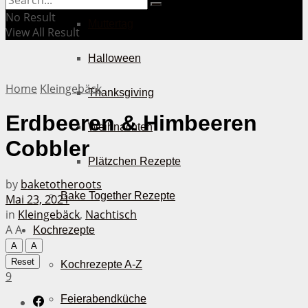
No Result
Muttertag
View All Result
Halloween
Home
Kleingebäck
Thanksgiving
Erdbeeren & Himbeeren
Weihnachten
Cobbler
Plätzchen Rezepte
by
baketotheroots
Bake Together Rezepte
Mai 23, 2021
in
Kleingebäck
,
Nachtisch
A
A
Kochrezepte
A
A
Reset
Kochrezepte A-Z
9
Feierabendküche