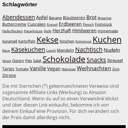
Schlagwörter
Abendessen
Brot
Apfel
Blaubeeren
Banane
Brownies
Erdbeeren
Buttercreme
Cupcakes
Frühstück
Fleisch
Eintopf
Herzhaft
Himbeeren
Homemade
Haferflocken
Haselnüsse
Hefe
Kuchen
Kekse
Kirschen
Karamell
Kartoffeln
Kokosnuss
Käsekuchen
Nachtisch
Nudeln
Mandeln
Lunch
Käse
Schokolade
Snacks
Streusel
Ostern
Salat
Pies
Nüsse
Weihnachten
Vanille
Vegan
Tartes
Tomate
Zimt
Walnüsse
Zitrone
Die mit Sternchen (*) gekennzeichneten Verweise sind
sogenannte Affiliate-Links (Werbung) zu Amazon
Deutschland. Wenn du auf so einen Verweislink klickst
und über diesen Link einkaufst, bekomme ich von
deinem Einkauf eine Provision. Für dich verändert sich
der Preis damit allerdings nicht.