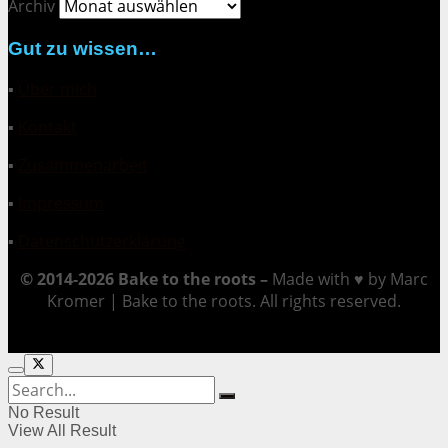
Archiv
Gut zu wissen…
▪
Über mich
▪
Kontakt
▪
Zusammenarbeit
▪
Impressum
▪
Datenschutzerklärung
© 2014-2026 Bake to the roots –
Made with ♥ by Marc
Kromer | Bake to the roots. All rights reserved.
No Result
View All Result