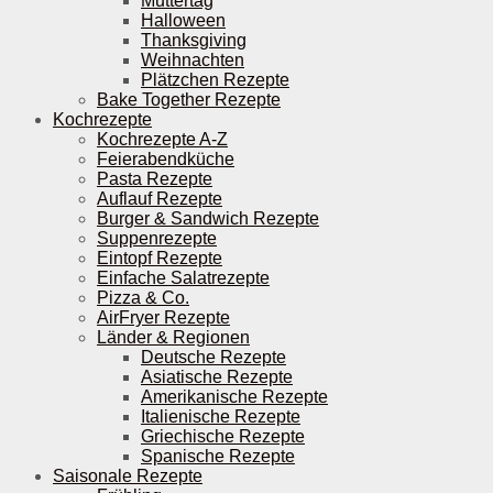
Muttertag
Halloween
Thanksgiving
Weihnachten
Plätzchen Rezepte
Bake Together Rezepte
Kochrezepte
Kochrezepte A-Z
Feierabendküche
Pasta Rezepte
Auflauf Rezepte
Burger & Sandwich Rezepte
Suppenrezepte
Eintopf Rezepte
Einfache Salatrezepte
Pizza & Co.
AirFryer Rezepte
Länder & Regionen
Deutsche Rezepte
Asiatische Rezepte
Amerikanische Rezepte
Italienische Rezepte
Griechische Rezepte
Spanische Rezepte
Saisonale Rezepte