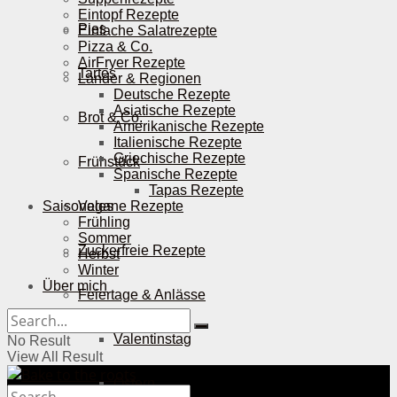
Eintopf Rezepte
Pies
Einfache Salatrezepte
Pizza & Co.
AirFryer Rezepte
Tartes
Länder & Regionen
Deutsche Rezepte
Asiatische Rezepte
Brot & Co.
Amerikanische Rezepte
Italienische Rezepte
Griechische Rezepte
Frühstück
Spanische Rezepte
Tapas Rezepte
Saisonales
Vegane Rezepte
Frühling
Sommer
Zuckerfreie Rezepte
Herbst
Winter
Über mich
Feiertage & Anlässe
Valentinstag
No Result
View All Result
Ostern