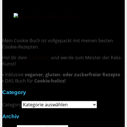
Cookie Mania:
100 verlockende Keksrezepte.
Mein Cookie Buch ist vollgepackt mit meinen besten
Cookie-Rezepten.
Hol dir dein
Exemplar
und
werde zum Meister der Keks-
Kunst
!
▪ Inklusive
veganer, gluten- oder zuckerfreier Rezepte
▪ DAS Buch für
Cookie-holics!
Category
Category
Archiv