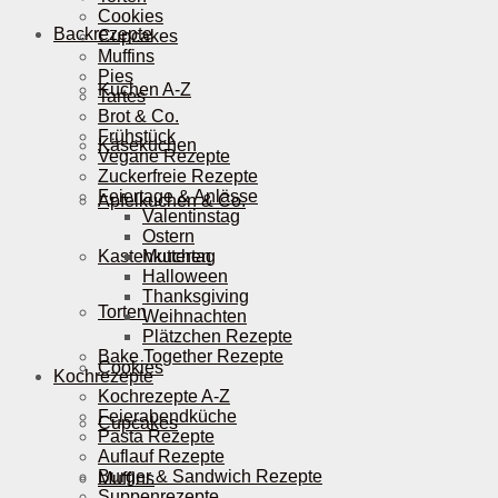
Cookies
Backrezepte
Cupcakes
Muffins
Pies
Kuchen A-Z
Tartes
Brot & Co.
Frühstück
Käsekuchen
Vegane Rezepte
Zuckerfreie Rezepte
Feiertage & Anlässe
Apfelkuchen & Co.
Valentinstag
Ostern
Kastenkuchen
Muttertag
Halloween
Thanksgiving
Torten
Weihnachten
Plätzchen Rezepte
Bake Together Rezepte
Cookies
Kochrezepte
Kochrezepte A-Z
Feierabendküche
Cupcakes
Pasta Rezepte
Auflauf Rezepte
Burger & Sandwich Rezepte
Muffins
Suppenrezepte