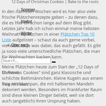
12 Days of Christmas Cookies | Bake to the roots
Sommer
In den nächsten Wochen wird es hier also viele
frische Plätzchenrezepte geben – zu denen dazu,
Herbst
die es hier eh schon lange auf dem Blog gibt.
Letztes Jahr hab ich schon einmal meine liebsten
Weihnachsplätzchen in einer
Plätzchen Top 10
Winter
Liste
aufgelistet – schaut da auch gerne vorbei,
vielleicht ist ja was dabei, das euch gefällt. Es gibt
Über mich
ja sooo viele unterschiedliche Plätzchen, die man
für Weihnachten backen kann.
Meine Plätzchen heute zum Start der „12 Days of
Christmas Cookies“ sind ganz klassische und
No Result
schlichte Bethmännchen. Kleine Kugeln aus einem
Teig mit Marzipan, die mit halbierten Mandeln
View All Result
dekoriert werden. Besonders im Frankfurter Raum
sind diese kleinen Dinger beliebt, weil sie dort
auch (angeblich) ihren Ursprung haben.