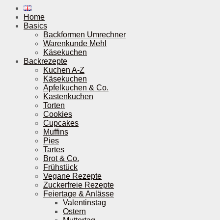
Home
Basics
Backformen Umrechner
Warenkunde Mehl
Käsekuchen
Backrezepte
Kuchen A-Z
Käsekuchen
Apfelkuchen & Co.
Kastenkuchen
Torten
Cookies
Cupcakes
Muffins
Pies
Tartes
Brot & Co.
Frühstück
Vegane Rezepte
Zuckerfreie Rezepte
Feiertage & Anlässe
Valentinstag
Ostern