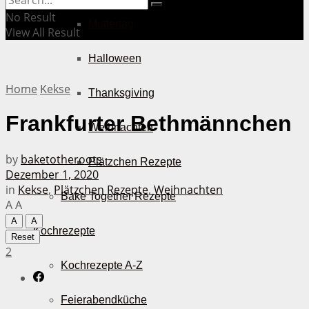
No Result
Muttertag
View All Result
Halloween
Home
Kekse
Thanksgiving
Frankfurter Bethmännchen
Weihnachten
by
baketotheroots
Plätzchen Rezepte
Dezember 1, 2020
in
Kekse
,
Plätzchen Rezepte
,
Weihnachten
Bake Together Rezepte
A
A
A
A
Kochrezepte
Reset
2
Kochrezepte A-Z
Feierabendküche