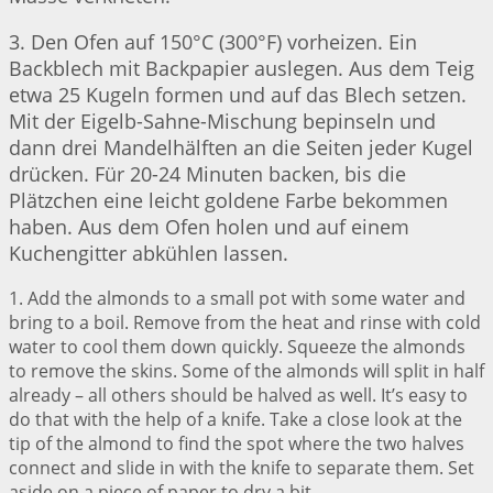
3. Den Ofen auf 150°C (300°F) vorheizen. Ein
Backblech mit Backpapier auslegen. Aus dem Teig
etwa 25 Kugeln formen und auf das Blech setzen.
Mit der Eigelb-Sahne-Mischung bepinseln und
dann drei Mandelhälften an die Seiten jeder Kugel
drücken. Für 20-24 Minuten backen, bis die
Plätzchen eine leicht goldene Farbe bekommen
haben. Aus dem Ofen holen und auf einem
Kuchengitter abkühlen lassen.
1. Add the almonds to a small pot with some water and
bring to a boil. Remove from the heat and rinse with cold
water to cool them down quickly. Squeeze the almonds
to remove the skins. Some of the almonds will split in half
already – all others should be halved as well. It’s easy to
do that with the help of a knife. Take a close look at the
tip of the almond to find the spot where the two halves
connect and slide in with the knife to separate them. Set
aside on a piece of paper to dry a bit.