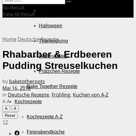
No Result
Muttertag
View All Result
Halloween
Home
Deutsche Rezepte
Thanksgiving
Rhabarber & Erdbeeren
Weihnachten
Pudding Streuselkuchen
Plätzchen Rezepte
by
baketotheroots
Bake Together Rezepte
Mai 16, 2018
in
Deutsche Rezepte
,
Frühling
,
Kuchen von A-Z
A
A
Kochrezepte
A
A
Reset
Kochrezepte A-Z
12
Feierabendküche