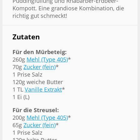
Puddingfüllung und Rhabarber-Erdbeer-
Kompott. Eine grandiose Kombination, die
richtig gut schmeckt!
Zutaten
Für den Mürbeteig:
260g
Mehl (Type 405)
*
70g
Zucker (fein)
*
1 Prise Salz
120g weiche Butter
1 TL
Vanille Extrakt
*
1 Ei (L)
Für die Streusel:
200g
Mehl (Type 405)
*
65g
Zucker (fein)
*
1 Prise Salz
120g kalte Butter