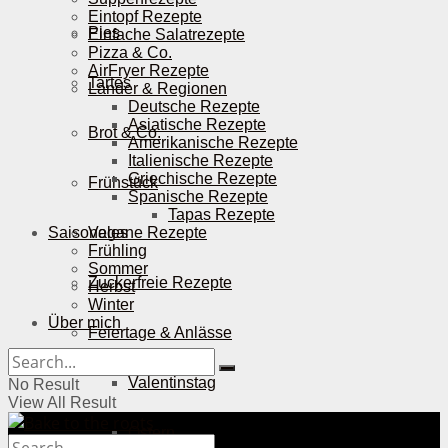
Eintopf Rezepte
Pies
Einfache Salatrezepte
Pizza & Co.
AirFryer Rezepte
Tartes
Länder & Regionen
Deutsche Rezepte
Asiatische Rezepte
Brot & Co.
Amerikanische Rezepte
Italienische Rezepte
Griechische Rezepte
Frühstück
Spanische Rezepte
Tapas Rezepte
Saisonales
Vegane Rezepte
Frühling
Sommer
Zuckerfreie Rezepte
Herbst
Winter
Über mich
Feiertage & Anlässe
Valentinstag
No Result
View All Result
Ostern