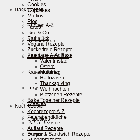
Cookies
Backrezepte
Cupcakes
Muffins
Pies
Kuchen A-Z
Tartes
Brot & Co.
Frühstück
Käsekuchen
Vegane Rezepte
Zuckerfreie Rezepte
Feiertage & Anlässe
Apfelkuchen & Co.
Valentinstag
Ostern
Kastenkuchen
Muttertag
Halloween
Thanksgiving
Torten
Weihnachten
Plätzchen Rezepte
Bake Together Rezepte
Cookies
Kochrezepte
Kochrezepte A-Z
Feierabendküche
Cupcakes
Pasta Rezepte
Auflauf Rezepte
Burger & Sandwich Rezepte
Muffins
Suppenrezepte