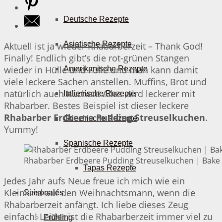
Deutsche Rezepte
Asiatische Rezepte
Aktuell ist ja wieder Rhabarberzeit – Thank God!
Finally! Endlich gibt’s die rot-grünen Stangen
wieder in Hülle und Fülle und man kann damit
Amerikanische Rezepte
viele leckere Sachen anstellen. Muffins, Brot und
natürlich auch Kuchen! Alles wird leckerer mit
Italienische Rezepte
Rhabarber. Bestes Beispiel ist dieser leckere
Rhabarber Erdbeere Pudding Streuselkuchen
.
Griechische Rezepte
Yummy!
Spanische Rezepte
Rhabarber Erdbeere Pudding Streuselkuchen | Bake 
Tapas Rezepte
Jedes Jahr aufs Neue freue ich mich wie ein
Kleinkind auf den Weihnachtsmann, wenn die
Saisonales
Rhabarberzeit anfängt. Ich liebe dieses Zeug
einfach! Leider ist die Rhabarberzeit immer viel zu
Frühling