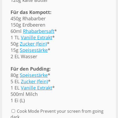
Für das Kompott:
450g Rhabarber
150g Erdbeeren
60ml
Rhabarbersaft
*
1 TL
Vanille Extrakt
*
50g
Zucker (fein)
*
15g
Speisestärke
*
2 EL Wasser
Für den Pudding:
80g
Speisestärke
*
5 EL
Zucker (fein)
*
1 EL
Vanille Extrakt
*
500ml Milch
1 Ei (L)
Cook Mode
Prevent your screen from going
dark