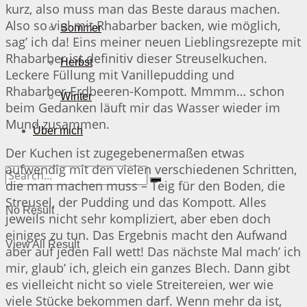
kurz, also muss man das Beste daraus machen.
Also so viel mit Rhabarber backen, wie möglich,
Sommer
sag’ ich da! Eins meiner neuen Lieblingsrezepte mit
Rhabarber ist definitiv dieser Streuselkuchen.
Herbst
Leckere Füllung mit Vanillepudding und
Rhabarber-Erdbeeren-Kompott. Mmmm… schon
Winter
beim Gedanken läuft mir das Wasser wieder im
Mund zusammen.
Über mich
Der Kuchen ist zugegebenermaßen etwas
aufwendig mit den vielen verschiedenen Schritten,
die man machen muss – Teig für den Boden, die
Streusel, der Pudding und das Kompott. Alles
No Result
jeweils nicht sehr kompliziert, aber eben doch
einiges zu tun. Das Ergebnis macht den Aufwand
View All Result
aber auf jeden Fall wett! Das nächste Mal mach’ ich
mir, glaub’ ich, gleich ein ganzes Blech. Dann gibt
es vielleicht nicht so viele Streitereien, wer wie
viele Stücke bekommen darf. Wenn mehr da ist,