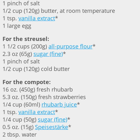
1 pinch of salt
1/2 cup (120g) butter, at room temperature
1 tsp.
vanilla extract
*
1 large egg
For the streusel:
1 1/2 cups (200g)
all-purpose flour
*
2.3 oz (65g)
sugar (fine)
*
1 pinch of salt
1/2 cup (120g) cold butter
For the compote:
16 oz. (450g) fresh rhubarb
5.3 oz. (150g) fresh strawberries
1/4 cup (60ml)
rhubarb juice
*
1 tsp.
vanilla extract
*
1/4 cup (50g)
sugar (fine)
*
0.5 oz. (15g)
Speisestärke
*
2 tbsp. water