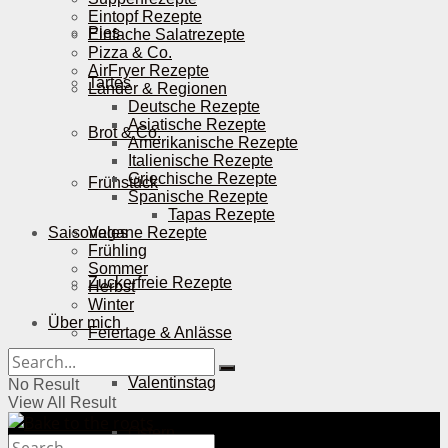
Eintopf Rezepte
Pies
Einfache Salatrezepte
Pizza & Co.
AirFryer Rezepte
Tartes
Länder & Regionen
Deutsche Rezepte
Asiatische Rezepte
Brot & Co.
Amerikanische Rezepte
Italienische Rezepte
Griechische Rezepte
Frühstück
Spanische Rezepte
Tapas Rezepte
Saisonales
Vegane Rezepte
Frühling
Sommer
Zuckerfreie Rezepte
Herbst
Winter
Über mich
Feiertage & Anlässe
Valentinstag
No Result
View All Result
Ostern