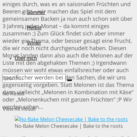
einiges durch, was es an saisonalen Früchten und
Beeren gibt – wir machen das Spiel mit dem
Sommer
gemeinsamen Backen ja nun auch schon seit über
3 Jahren jeden Monat – da kommt einiges
Herbst
zusammen ;) Zum Glück findet sich aber immer
wieder ein Thema, oder besser gesagt eine Frucht,
Winter
die wir noch nicht durchgenudelt haben. Diesen
Monat landen dann also auch die Melonen auf der
Über mich
Liste mit den abgehakten Themen ;) Irgendwann
müssen wir wohl etwas einfallsreicher oder auch
spezifischer werden bei den Sachen, die wir uns
gegenseitig vorgeben. Statt Melonen ist das Thema
dann vielleicht „Melonen in Kombination mit Käse“
No Result
oder „Melonenkuchen mit ganzen Früchten“ ;P Wir
werden sehen…
View All Result
No-Bake Melon Cheesecake | Bake to the roots