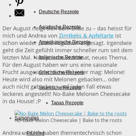
Deutsche Rezepte
Asiatische Rezepte
Der August neigt sich dem Ende zu – das heisst für
mich und Andrea von
Zimtkeks & Apfeltarte
ist
schon wieder „Bake Together“ angesagt. Irgendwie
Amerikanische Rezepte
geht die Zeit gefühlt immer schneller rum seit dem
letzten Mal. Nun ja – neuer Monat, neues Thema.
Italienische Rezepte
Für den August haben wir uns eine saisonale
Frucht ausgesucht, die wohl jeder mag: Melone!
Griechische Rezepte
Heute wird also mit Melonen gebacken… oder
auch nicht gebacken… auf jeden Fall etwas
Spanische Rezepte
leckeres angestellt! No-Bake Melonen Cheesecake
in da House! ;P
Tapas Rezepte
Saisonales
No-Bake Melon Cheesecake | Bake to the roots
Andrea und ich haben thementechnisch schon
Frühling