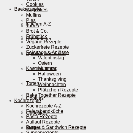
Cookies
Backrezepte
Cupcakes
Muffins
Pies
Kuchen A-Z
Tartes
Brot & Co.
Frühstück
Käsekuchen
Vegane Rezepte
Zuckerfreie Rezepte
Feiertage & Anlässe
Apfelkuchen & Co.
Valentinstag
Ostern
Kastenkuchen
Muttertag
Halloween
Thanksgiving
Torten
Weihnachten
Plätzchen Rezepte
Bake Together Rezepte
Cookies
Kochrezepte
Kochrezepte A-Z
Feierabendküche
Cupcakes
Pasta Rezepte
Auflauf Rezepte
Burger & Sandwich Rezepte
Muffins
Suppenrezepte