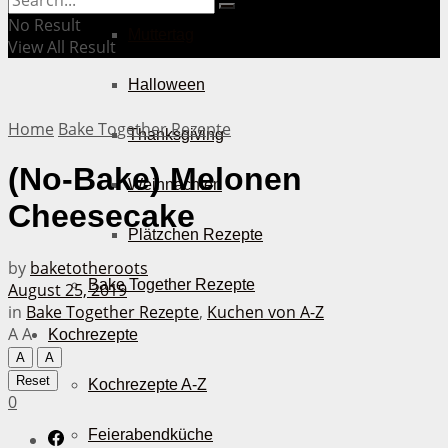
No Result
Muttertag
View All Result
Halloween
Home
Bake Together Rezepte
Thanksgiving
(No-Bake) Melonen
Weihnachten
Cheesecake
Plätzchen Rezepte
by
baketotheroots
Bake Together Rezepte
August 25, 2019
in
Bake Together Rezepte
,
Kuchen von A-Z
A
A
Kochrezepte
A
A
Reset
Kochrezepte A-Z
0
Feierabendküche